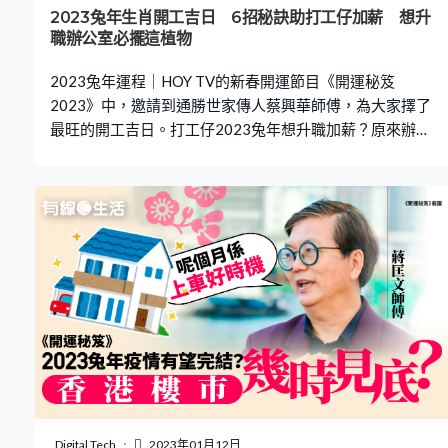
兔年運程｜深水埗區兔年旺丁又旺財 而七師傅就分析到，
2023兔年生肖開工吉日 6招秘訣助打工仔加薪 想升
2023年流年風水，正財位在南方，偏財位則在西方。她特
職辦公室必擺這植物
別點名深水埗區是兔年當旺地區，人流密加上車流緩慢，
2023兔年運程｜HOY TV的新春開運節目《開運秘笈
財不易流走，自然聚
2023》中，邀請到通勝世家傳人蔡興華師傅，為大家擇了
最旺的開工吉日。打工仔2023兔年想升職加薪？原來辦公
室坐位都有講究！枱面放甚麼飾物有助催旺事業？甚麼是
「左高右低、左動右靜」擺位？即看下文了解升職加薪6大
風水秘訣！ 更多兔年運程：2023兔年運程｜新春做錯一
事 整年行衰運！即睇3類姓氏今年當旺 七師傅教增強運
勢2023兔年運程｜這3個生肖易破財 即Check自己電話
號碼 是否不利易生病2023兔年運程｜六合彩投注呢區易
中獎！想添丁必做一件事 七師傅教去霉運 2023兔年事業
運｜開工吉日 HOY TV的新春開運節目《開運秘笈 2023》
中，通勝世家傳人蔡興華師傅為大家擇了最旺開工吉日。
她說初四、初五皆為破日，月破歲破，不建議開工，而兔
年開工吉日為初六（成日）、初七（收日）、初八（開
日）。若認為初六開工太晚，亦可選擇初二或初三，但生
肖屬鼠的人士就不宜於初三開工。 此外，她又建議做生意
Digital Tech
2023年01月12日