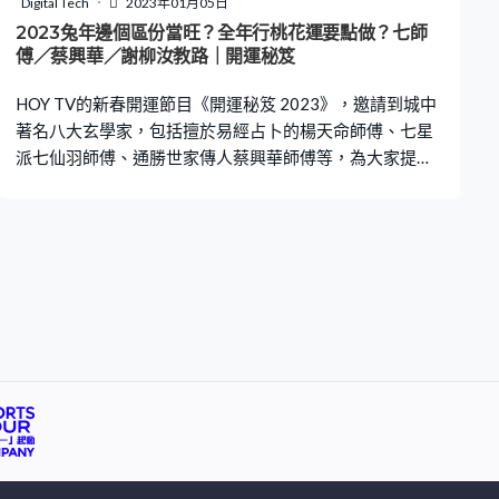
Digital Tech
2023年01月05日
文師傅指風水學上，荃灣座的向叫作「兼線」，有破財、
2023兔年邊個區份當旺？全年行桃花運要點做？七師
損丁的意思，經常會分財或被人會強行奪走財產。而且荃
傅／蔡興華／謝柳汝教路｜開運秘笈
灣投注站有4道正門、2道側門，數目不太吉利。師傅解
HOY TV的新春開運節目《開運秘笈 2023》，邀請到城中
釋，傳統來說
著名八大玄學家，包括擅於易經占卜的楊天命師傅、七星
派七仙羽師傅、通勝世家傳人蔡興華師傅等，為大家提供
不同開運秘訣。想催旺桃花原來要洗桃花澡？今年團年飯
和大掃除吉日幾時？兔年哪一區當旺？即看下文增強運
勢！ 深水埗區兔年旺丁又旺財 節目中，七師傅表示2023
年流年風水，正財位在南方，偏財位則在西方。她特別點
名深水埗區是兔年當旺地區，人流密加上車流緩慢，財不
易流走，自然聚財。七師傅解說：「西南見水旺財，東北
見山旺丁」，而深水埗區的西南方有大海，東北方望山，
正正旺丁又旺財。 運用冥想吸收財氣增運勢 若想吸收當區
財氣兼增強運勢，七師傅建議親自到訪，然後運用冥想去
連結宇宙和地運。試想像深水埗的人、財，全部來到我們
家，吸收當區「靈氣」有助招貴人、招人氣！ 想行桃花
運？洗七天桃花澡！ 除了財運，相信大家每年關心的還有