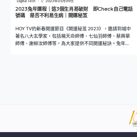
Digital Tech
2023年01月09日
易破財 即Check自己電話號碼 是否不利易生病2023兔
2023兔年運程｜這3個生肖易破財 即Check自己電話
年邊個區份當旺？全年行桃花運要點做？七師傅／蔡興華
號碼 是否不利易生病｜開運秘笈
／謝柳汝教路 中環投注站 位置有如「倒錢落街
HOY TV的新春開運節目《開運秘笈 2023》，邀請到城中
著名八大玄學家，包括楊天命師傅、七仙羽師傅、蔡興華
師傅、謝柳汝師傅等，為大家提供不同開運秘訣。兔年哪
些生肖易破財？原來電話號碼都代表住不同運數，選錯可
能影響健康！那麼選甚麼號碼組合可以增強運勢？即看下
文增強運勢！ 屬蛇、牛、雞易破財 蔡興華師傅指2023兔
年，生肖屬蛇、牛、雞的朋友會容易破財。她提醒這3個生
肖的朋友投資要謹慎，切忌急功近利。而倘若個人衣物包
括衣服、鞋襪、錢包、公事包等出現窟窿，應立即修補，
避免露出「漏洞」導致破財。此外，屬蛇、牛、雞的人
士，亦可多靠近一些財富管理良好的人，從中吸收財氣；
相反原本財氣不錯的人士，若接近破財人士，反而會分薄
了自己的財氣。 5、2、0不太吉利 原來電話號碼都代表住
不同運數，選錯數字可能影響我們的健康。謝柳汝師傅表
示，一般來說，數字5、2、0都屬於不太吉利的數字，5、