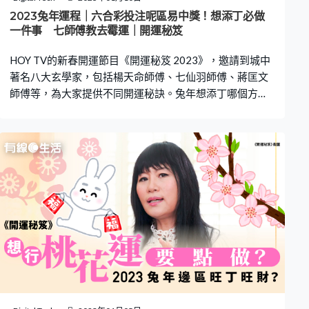
那些時段，被稱為「截路空亡」，不是好時辰，大家要把
2023兔年運程｜六合彩投注呢區易中獎！想添丁必做
握時間接福！ 相關閱讀：2023兔年運程｜香港股市、樓市
一件事 七師傅教去霉運｜開運秘笈
升定跌？買六合彩去「幸運投注站」 蔣匡文教增運秘技2
HOY TV的新春開運節目《開運秘笈 2023》，邀請到城中
著名八大玄學家，包括楊天命師傅、七仙羽師傅、蔣匡文
師傅等，為大家提供不同開運秘訣。兔年想添丁哪個方位
最旺？想發橫財，原來選哪一個投注站都有考究！那個投
注站最多人中過六合彩頭獎？想增加中獎機率應該怎樣
做？即看師傅為你拆解開運秘笈！ 藍色去掉霉運 增強運氣
所謂「去舊迎新」，新的一年，當然希望去除上一年的霉
氣。七師傅說藍色代表海洋、海水，利用藍色物品淨化身
體，能夠將霉運去掉。想在新一年轉運，她建議前去海邊
游泳淨化，冬天怕冷亦可於海邊取少許海水，沾濕身體、
頭頂，能有助去掉障礙、霉運，增強運氣。 正北位催旺生
子運 此外，七師傅還解說，2023兔年，正北位是九紫喜
慶位，想添丁的朋友可在家中北位擺放9個紅色利是封、嬰
兒照，能催旺生子運和人緣。 想發橫財要選對投注站！ 不
少人都想發橫財，原來選哪一個投注站都有考究！根據馬
會資料，荃灣是全港最多人中頭獎的投注站第三位。蔣匡