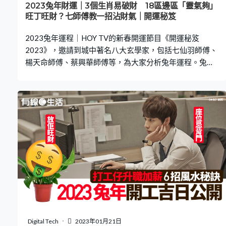
2023兔年財運｜3個生肖易破財 18區邊區「靈氣夠」
旺丁旺財？七師傅教一招沾財氣｜開運秘笈
2023兔年運程｜HOY TV的新春開運節目《開運秘笈
2023》，邀請到城中著名八大玄學家，包括七仙羽師傅、
楊天命師傅、蔡興華師傅等，為大家分析兔年運程。兔年
哪個生肖要當心破財？香港哪區最當旺？有甚麼方法有助
吸收財氣？即看師傅們拆解開運秘訣！ 兔年運程｜正南方
財位 楊天命師傅說，2023兔年，正南方為財位。而「見水
聚財」，因此於門口位正南方擺放具流水意象擺設，例如
水機、飲品等，師傅建議放置風水輪，並向順時針方向
轉，有助將財氣從街上引到室內，增強財運。 兔年運程｜
屬蛇、牛、雞易破財 蔡興華師傅指2023兔年，生肖屬蛇、
牛、雞的朋友會容易破財。她提醒這3個生肖的朋友投資要
謹慎，切忌急功近利。而倘若個人衣物包括衣服、鞋襪、
錢包、公事包等出現窟窿，應立即修補，避免露出「漏
洞」導致破財。此外，屬蛇、牛、雞的人士，亦可多靠近
一些財富管理良好的人，從中吸收財氣；相反原本財氣不
錯的人士，若接近破財人士，反而會分薄了自己的財氣。
Digital Tech
2023年01月21日