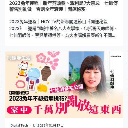
2023兔年運程｜新年剪頭髮、派利是7大禁忌 七師傅
警告別亂做 否則全年衰運｜開運秘笈
2023兔年運程｜HOY TV的新春開運節目《開運秘笈
2023》，邀請到城中著名八大玄學家，包括楊天命師傅、
七仙羽師傅、蔡興華師傅等，為大家講解農曆新年不同禁
忌。衣服不應穿哪些顏色？想身體健康，錢包原來不能放
一樣物品！派利是做錯一件事更會破壞自身財氣！即看下
文避開新年禁忌！ 兔年運程｜【新年禁忌1】亂剪頭髮 成
年走霉運！ 七師傅勸籲大家新年期間，盡量不要亂剪頭
髮。她說2023年不少日子都會觸犯忌諱，有些日子剪了頭
髮可能會生病三個月，甚至立刻破財。因此新年剪髮需要
先擇吉日，否則整年都將走霉運！不過七師傅說，如若不
小心「剪錯頭髮」，就念經、做善事、多做功德等行為都
可彌補，以避免行霉運。 兔年運程｜【新年禁忌2】亂丟
頭髮影響運勢 頭髮不能亂剪，原來剪完的頭髮亦不應亂
丟！一般我們剪髮後便會順手丟進垃圾桶，待運到垃圾堆
填區。七師傅解釋，堆填區充滿很多細菌和蚊蟲，當擁有
我們血脈的頭髮混在這樣的環境下，其實會對自己的運勢
Digital Tech
2023年01月17日