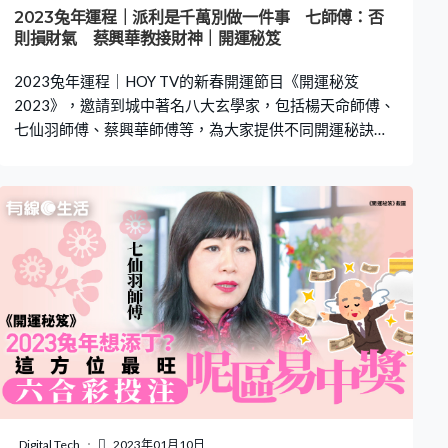
2023兔年運程｜新春做錯一事 整年行衰運！即睇3類姓
2023兔年運程｜派利是千萬別做一件事 七師傅：否
氏今年當旺 七師傅教增強運勢2023兔年運程｜這3個生
則損財氣 蔡興華教接財神｜開運秘笈
肖易破財 即Check自己電話號碼 是否不利易生病2023
2023兔年運程｜HOY TV的新春開運節目《開運秘笈
兔年運程｜六
2023》，邀請到城中著名八大玄學家，包括楊天命師傅、
七仙羽師傅、蔡興華師傅等，為大家提供不同開運秘訣。
2023兔年祈福的良辰吉日幾時？接財神應向哪個方位？不
想破壞自身財氣，派利是千萬不要做這件事！即看師傅們
解構開運秘笈！ 相關閱讀：2023兔年運程｜新春做錯一
事 整年行衰運！即睇3類姓氏今年當旺 七師傅教增強運
勢2023兔年運程｜這3個生肖易破財 即Check自己電話
號碼 是否不利易生病2023兔年運程｜六合彩投注呢區易
中獎！想添丁必做一件事 七師傅教去霉運 2023兔年｜年
初一宜祈福 為了新一年事事順利，不少人會於新正頭祈
福，蔡興華師傅就為大家解構2023兔年的良辰吉日。年初
一凌晨一點半至翌日下午一點正，適宜上香或進行其他祈
福活動。若新年想求個好運，祈求身體健康，就要挑個好
時辰出行接貴氣、喜神和財氣！而年初一宜出行的吉時為
凌晨一點半至翌日上午十一點，師傅特別提醒十一點過後
Digital Tech
2023年01月10日