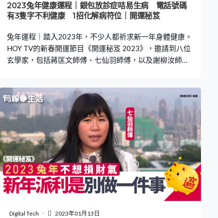
2023兔年健康運程｜銀包放診症咭易生病 電話號碼
有3隻字不利健康 1招化解病符位｜開運秘笈
兔年運程｜踏入2023年，不少人都祈求新一年身體健康。
HOY TV的新春開運節目《開運秘笈 2023》，邀請到八位
玄學家，包括蔣匡文師傅、七仙羽師傅，以及謝柳汝師傅
等，為大家提供不同健康秘訣。兔年健康方位是哪邊？原
來銀包放錯一物品，會增加看病機會！即看下文趨吉避
凶，新春行大運吧！ 兔年運程｜東方病符位 一招化解 蔣匡
文師傅提到2023年是流年，大門最好就是面向正北方，若
大門面向東方則會遇上病符位，健康會較差，可於大門擺
放兩層風鈴、葫蘆和銅錢化解；大門向西北方則會遇上五
黃煞，可放置五層風鈴化解。但要記住，擺放風鈴或葫蘆
時，千萬不要選擇有紅線的！因為紅色代表火，而煞屬
土，火生土，反而會有反效果。 兔年運程｜銀包忌放診症
咭 七師傅則提醒大家注意錢包裡面放的東西。不少人看病
後，會將診症咭或醫生卡片放於錢包內，以便登記，七師
傅說萬萬不可！她解釋，將診症咭或醫生卡片放於錢包
內，反而會吸引更多病症，增加看病機會。 相關閱讀：
Digital Tech
2023年01月13日