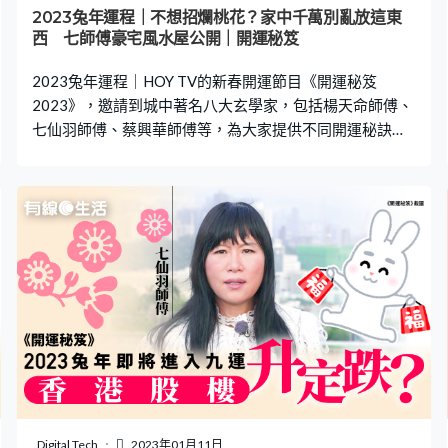
不利。她建議若自己在家中修剪頭髮／梳頭後，可把掉落
2023兔年運程｜不想招爛桃花？家中千萬別亂放這東
的頭髮儲起並埋到人煙稀少的郊外。師傅提醒，選擇有太
西 七師傅豪宅風水屋公開｜開運秘笈
陽照射的地方，頭髮就更能代替我們吸收能量。 兔年運程
2023兔年運程｜HOY TV的新春開運節目《開運秘笈
｜【新年禁忌3】過年忌穿深色
2023》，邀請到城中著名八大玄學家，包括楊天命師傅、
七仙羽師傅、蔡興華師傅等，為大家提供不同開運秘訣。
2023兔年不想招惹是非？風水陣幫到你！原來利用一些家
居擺設，便可不動聲色於家中設下風水陣。但有一樣東西
千萬別放太多，否則會招惹欄桃花！即看七師傅解構風水
秘笈！ 相關閱讀：2023兔年運程｜新春做錯一事 整年行
衰運！即睇3類姓氏今年當旺 七師傅教增強運勢2023兔
年運程｜這3個生肖易破財 即Check自己電話號碼 是否
不利易生病2023兔年運程｜六合彩投注呢區易中獎！想添
丁必做一件事 七師傅教去霉運 家裡宜保持簡約美觀 節目
中，七師傅就帶大家參觀她的風水屋，並拆解家中的風水
陣。一間屋的風水怎樣才算是好？七師傅指，當你一進屋
感到舒服、愉悅，便是好風水。住宅最好能面向大海，旁
邊還靠住山、小島，山環水抱能包住財，金銀滿屋。不過
想住進山環水抱的住宅，需要按經濟能力而定，七師傅就
Digital Tech
2023年01月11日