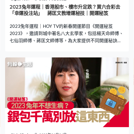
建議一個簡單方法，就是讓家裡保持簡約、寬敞、美觀，
2023兔年運程｜香港股市、樓市升定跌？買六合彩去
不要放置太多雜物，這樣能量便得以流通。 門口擺放剪刀
「幸運投注站」 蔣匡文教增運秘技｜開運秘笈
不少人都想祈求風調雨順，其實只需要利用一些家居擺
2023兔年運程｜HOY TV的新春開運節目《開運秘笈
設，便可在
2023》，邀請到城中著名八大玄學家，包括楊天命師傅、
七仙羽師傅、蔣匡文師傅等，為大家提供不同開運秘訣。
兔年哪個方位最旺財？想發橫財，原來要找個風水相對差
的投注站「乘人之危」！想增加中獎機率應該怎樣做？
2023年香港整體大運如何呢？即看下文了解兔年運程！ 正
南方財位 對做生意的朋友來說，最關心的就是新一年能否
生意興隆。楊天命師傅說，2023兔年，正南方為財位。而
「見水聚財」，因此於門口位正南方擺放具流水意象擺
設，例如水機、飲品等，師傅建議放置風水輪，並向順時
針方向轉，有助將財氣從街上引到室內，增強財運。 推薦
閱讀：2023兔年運程｜這3個生肖易破財 即Check自己
電話號碼 是否不利易生病 找風水差投注站「乘人之危」
蔣匡文師傅說，想提升橫財運，就要找個風水相對差的投
注站「乘人之危」。根據馬會資料，屯門是全港最多人中
頭獎的投注站第二位，原來與這裡的風水格局有關！師傅