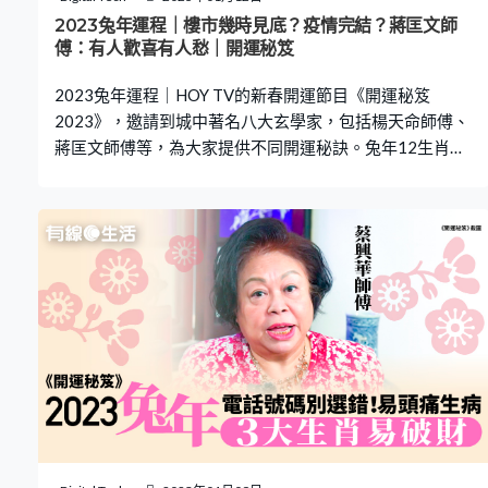
的朋友選個吉時開年。今年初二有「債不」，生意上不想
2023兔年運程｜樓市幾時見底？疫情完結？蔣匡文師
有負債，蔡興華師傅說可以選在初一晚上十點後提前準
傅：有人歡喜有人愁｜開運秘笈
備。 2023兔年事業運｜繼續進修 事業更上一層樓
2023兔年運程｜HOY TV的新春開運節目《開運秘笈
2023》，邀請到城中著名八大玄學家，包括楊天命師傅、
蔣匡文師傅等，為大家提供不同開運秘訣。兔年12生肖的
開運花色是甚麼？香港最多人中過頭獎的投注站在哪裡？
有甚麼攻略增加中獎機率？2023年香港疫情有機會結束
嗎？即看師傅們分析兔年運程！ 擺放年花催運 不少人過年
都會買年花，權朗師傅表示，有幾種花在農曆新年間特別
旺，包括百合、玫瑰、牡丹、太陽花和荷花。她特別指出
單身人士擺放玫瑰有助催旺桃花，而紫色則荷花具辟邪作
用，適用於所有生肖。那麼2023兔年，12生肖的開運花色
是甚麼呢？ 12生肖開運花色 權朗師傅指擺放不同顏色的植
物，有助催旺各生肖的兔年運勢。生肖屬鼠、屬虎，今年
適合擺放12枝綠色植物，屬龍、屬兔、屬豬應擺放11枝綠
色植物；而屬牛、屬雞可以放置7枝黃色花，屬羊、屬猴8
枝黃色花；屬蛇、屬狗擺放3或13枝紅色花，屬馬就適合4
或14枝紫紅色花。 推薦閱讀：2023兔年運程｜這3個生肖