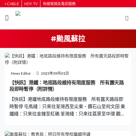
i-CABLE
HOY TV
有線寬頻及電訊服務
#颱風蘇拉
返回
按輸入鍵開始搜尋
News Editor
2023年09月01日
【快訊】港鐵：地底路段維持有限度服務 所有露天路
段即時暫停（附詳情）
【快訊】港鐵地底路段維持有限度服務 所有露天路段即
時暫停 屯馬綫：只來往荃灣西至尖東、鑽石山至何文田 東
鐵綫：只來往金鐘至紅磡 荃灣綫：只來往荔景至中環 觀塘
綫：只來往黃埔至彩虹 港島綫：關閉杏花邨至柴灣一段 南
港島綫：只來往海怡半島至利東 東涌綫：只來往九龍站至
香港站 迪士尼綫 暫停服務 機場快綫 暫停服務 輕鐵：暫停