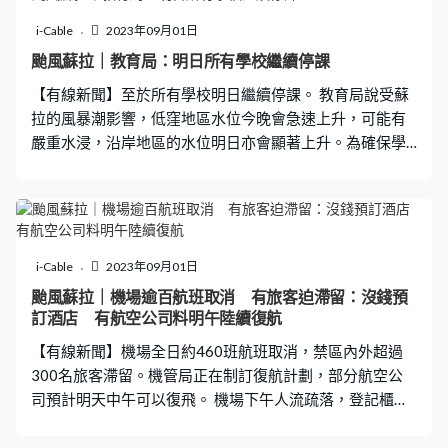
服務 港鐵巴士：暫停服務 高速鐵路：暫停服務
i-Cable
2023年09月01日
颱風蘇拉｜教育局：明日所有學校繼續停課
【有線新聞】至於所有學校明日繼續停課。 教育局說受蘇
拉的風暴潮影響，低窪地區水位今晚會急速上升，可能有
嚴重水浸，沿岸地區的水位明日亦會顯著上升。為確保學
生安全，所有學校周六繼續停課。
i-Cable
2023年09月01日
颱風蘇拉｜機場逾百航班取消 有旅客迫滯留：沒錢預
訂酒店 有航空公司料明午陸續復航
【有線新聞】機場全日約460班航班取消，禁區內外超過
300名旅客滯留。機管局正在制訂復航計劃，部分航空公
司預計明天中午可以復飛。 機場下午人流疏落，登記櫃位
陸續關閉，航班資訊屏顯示「一片紅」，絕大部分的航班
取消。仍然留在機場的很多都是外地旅客。印度旅客