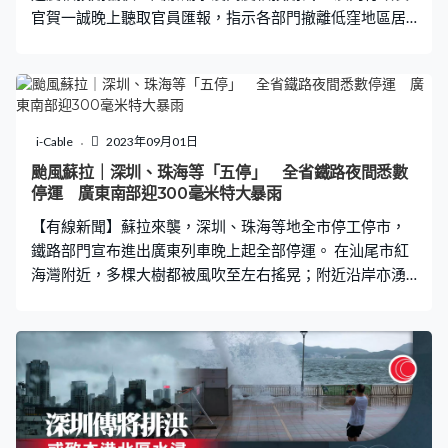
官賀一誠晚上聽取官員匯報，指示各部門撤離低窪地區居
始終是風力最強、雨勢最大的地方，帶來的影響是最
民，繼續嚴陣以待。賭場晚上陸續關閉，在葡京酒店，賭
大。」 雙眼壁會否令風力進一步增強，天文台說要視乎與
客周五晚上約9時離開，保安截停入場的人。澳門與珠海之
陸地的距離、海水溫度等不同因素影響，難以一概而論。
間的出入境邊檢站晚上8時已全部關閉。氣象局說蘇拉移動
速度較預期偏快，風暴潮水浸高度較預期低，估計早上天
文大潮時段有1至1.5米水浸。
i-Cable
2023年09月01日
颱風蘇拉｜深圳、珠海等「五停」 全省鐵路夜間悉數
停運 廣東南部迎300毫米特大暴雨
【有線新聞】蘇拉來襲，深圳、珠海等地全市停工停市，
鐵路部門宣布進出廣東列車晚上起全部停運。 在汕尾市紅
海灣附近，多棵大樹都被風吹至左右搖晃；附近沿岸亦湧
起白頭浪，大量海水打上岸邊。 惠州沿海風浪也愈來愈
大，海上作業陸續停止，漁船亦回港；當局提前將民眾轉
移至安全地方。 隨著蘇拉逼近，前一日已宣布停課的深
圳，周五再啟動防風防汛一級應急響應，全市下午四時起
陸續停工、停業、停市、停運，同時對民眾開放全部避險
場所；對外交通亦陸續暫停，周五中午起航班全部取消，
復飛時間視乎風暴動態和影響情況而定，海上航線亦全部