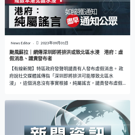
停航。 珠海周五下午亦宣布全市「五停」，晚上10時起實
施交通管制，除應急救援車外，所有車輛禁止上路；港珠
澳大橋主橋就由下午3時半起臨時封橋，珠海公路口岸珠港
之間暫停通關服務。 廣鐵集團就緊急通報，為確保鐵路運
輸安全，周五晚上8時至翌日下午6時，進出廣東省列車全
部停運。 氣象部門表示，蘇拉中心附近最大風力達16級，
News Editor
2023年09月01日
預料福建南部、廣東東部和中南部會有大雨至暴雨；其中
颱風蘇拉｜網傳深圳即將排洪或致北區水浸 港府：虛
廣東南部部分地區，會有250至300毫米的特大暴雨。
假消息、譴責發布者
【有線新聞】特區政府發聲明譴責有人發布虛假消息。 政
府說社交媒體謠傳指「深圳即將排洪可能導致北區水
浸」，這個消息沒有事實根據，純屬謠言，譴責發布虛假
消息的人，執法部門會採取跟進行動；又說如果特區政府
按機制接獲深圳通知排洪，會盡早通知公眾，作出相應行
動及安排，保障市民安全。