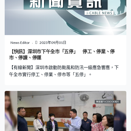
預防措施，這間涼茶舖急急將涼茶放入雪櫃，又用磚頭墊
高雪櫃以防浸壞。梁女士：「我很害怕、害怕打風，打風
便會浸上來，便先將電器升高。開業兩年。（未遇過這樣
的情況？）未遇過。」 另一水浸黑點大澳，水位上升至海
圖基準面以上約3.5米，比正常潮位高近2米，海水不時湧
上地面。吉慶街已出現水浸，水深大約到腳眼，居民忙於
News Editor
2023年09月01日
清理及搬運沙包防止水浸入屋。 本港東部沿海地區水位預
【快訊】深圳市下午全市「五停」 停工、停業、停
計晚上升至海圖基準面以上約5米，其中在沙田城門河一帶
市、停課、停運
日間水位已明顯上升。路政署封閉附近行人隧道，指受風
【有線新聞】深圳市啟動防颱風和防汛一級應急響應，下
暴潮影響，行人隧道可能會水浸，提
午全市實行停工、停業、停市等「五停」。