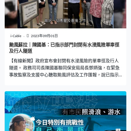
i-Cable
2023年09月01日
颱風蘇拉｜陳國基：已指示部門封閉有水浸風險單車徑
及行人隧道
【有線新聞】政府宣布會封閉有水浸風險的單車徑及行人
隧道。 政務司司長陳國基聯同保安局局長鄧炳強，在緊急
事故監察及支援中心聽取颱風評估及工作匯報，說已指示
各部門協調針對低窪地區，封閉有水浸風險的單車徑及行
人隧道等設施，以策萬全；又說會將保障市民生命財產及
公共安全放在首位，做好一切應變及善後工作，將風暴的
影響減至最低。