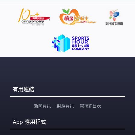
打上來，她們幾人穿上雨衣來追風。Hailey：「她們是我
在加拿大的表妹，今次回來碰巧打風。她們在加拿大沒有
試過颱風，帶她們來感受下。」杏花邨風力越來越強，仍
然有人來到追風看浪，站在擋水版後面安全些。民安隊巡
邏，呼籲市民遠離岸邊。 天文台預告蘇拉的風力可能重演
61年前的溫黛，曾經歷過的她心有餘悸。廖女士：「我記
得十多歲、溫黛的時候，像現時般平靜，當年造成多人死
亡。蘇拉可能是溫黛翻版。」蔡太：「（山竹時）滿街泥
濘，無水無電，所以已預先儲水和電，手
有用連結
新聞資訊
財經資訊
電視節目表
App
應用程式