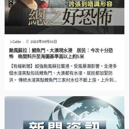
i-Cable
2023年09月01日
颱風蘇拉｜鯉魚門、大澳現水浸 居民：今次十分恐
怖 晚間料升至海圖基準面以上約5米
【有線新聞】超強颱風蘇拉襲港，受風暴潮影響，全港多
個水浸黑點包括鯉魚門、大澳都有水浸，居民都加緊防
洪。 傳統水浸黑點鯉魚門三家村水位不斷上漲，上升到海
圖基準面以上約2.7米；海水湧入內街、浸到腳眼，住在海
旁的張女士擔心全屋傢俬報銷。張女士：「我擔心我的洗
衣機會浸到，家中門前都加了石壆，擔心水會湧入屋，如
果浸到傢俬全部都會爛。這次好像厲害一點，平時都有水
浸、前年都曾有水浸，誇張到我不懂得形容，總之十分恐
怖。」 渠務署亦設置防水閘板，但最高只有三層，旁邊的
罅隙只能用沙包擋住防止海水湧入。 未水浸的則加緊做好