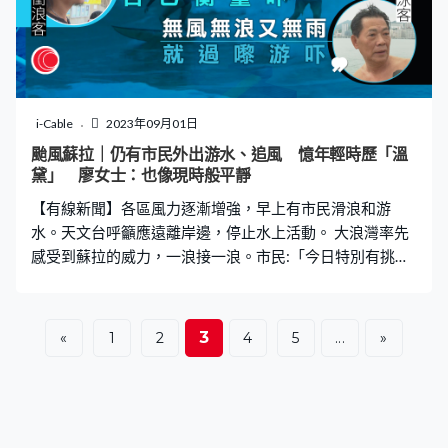
i-Cable
2023年09月01日
颱風蘇拉｜仍有市民外出游水、追風 憶年輕時歷「溫
黛」 廖女士：也像現時般平靜
【有線新聞】各區風力逐漸增強，早上有市民滑浪和游
水。天文台呼籲應遠離岸邊，停止水上活動。 大浪灣率先
感受到蘇拉的威力，一浪接一浪。市民:「今日特別有挑戰
性。我先觀察一下。自己衡量情況。」紅旗懸掛，天文台
亦呼籲停止水上活動。 在紅磡碼頭，繼續有市民游早水。
李女士：「平時很多水母，可能收到打風，去了海龍宮，
3
«
1
2
4
5
...
»
沒有了，游得很暢快。」林伯：「游了三十幾年，無風無
浪又無下雨，原本不過來，想著沒有下雨就來游泳。每天
早上都游泳，（記者：八號風球不擔心嗎？）未到，現在
離開了。」 很快，風雲變色。對面海的堅尼地城風高浪
急，影相還影相，不要站得太近岸邊。杏花邨間中有浪拍