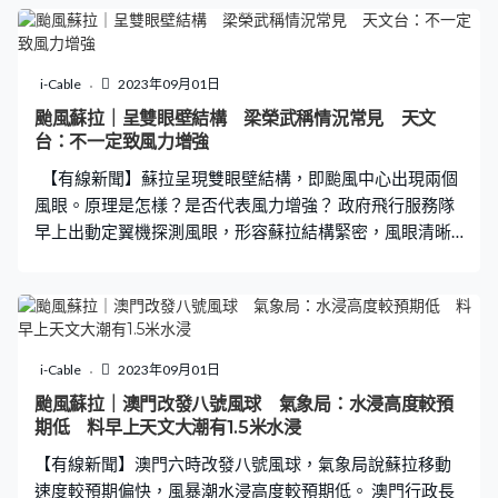
Haden：「我們不知道（取消），但現在知道了，不過現
在沒有港鐵，巴士亦暫停服務。我們沒有錢預訂酒店及乘
的士，非常昂貴。」來港轉機旅客李女士：「應該沒有颱
i-Cable
2023年09月01日
風吧，那麼好的天氣，哪裡有颱風？（晚上有甚麼打
颱風蘇拉｜呈雙眼壁結構 梁榮武稱情況常見 天文
算？）晚上就在這裡啊，因為我們要轉機。」 這一家人原
台：不一定致風力增強
先在深圳玩，晚上經香港回阿根廷。阿根廷旅客李小姐：
【有線新聞】蘇拉呈現雙眼壁結構，即颱風中心出現兩個
「深圳那邊已經封關，我們也怕錯過，它又不取消。我們
風眼。原理是怎樣？是否代表風力增強？ 政府飛行服務隊
又怕錯過。（那就只能夠在這邊乾爽等？）對、在這裡
早上出動定翼機探測風眼，形容蘇拉結構緊密，風眼清晰
等，可能等到最後一刻它就取消。不會吧，還是希望它能
可見。去到下午一時，天文台雷達圖像顯示，蘇拉呈現雙
飛吧。」 機管局說緊急應變中心會與航空公司制訂復航計
眼壁結構，有專家說強颱風常見這種情況。香港氣象學會
劃。機管局客運大樓運作總經理楊達榮：「我們會實施航
發言人梁榮武：「眼壁上升氣流很強，產生很大風力。颱
班重編計劃，確保整個機場恢復運作有秩序。旅客會慢慢
風很複雜的上下運動，與海洋的互動等，有時會在原本的
得到最新的航班復航資料，確保航班時間及機位才陸續來
眼壁內再發展一個大的眼壁。原本新的眼壁不是很強，慢
i-Cable
2023年09月01日
機場，避免大量旅客突然湧入。」 國泰航空目標星期六中
慢愈來愈強、愈來愈收窄，吃了舊的眼壁，學名為眼壁置
午逐步恢復離港及抵港航班。香港快運預計星期六
颱風蘇拉｜澳門改發八號風球 氣象局：水浸高度較預
換。」 七月的超強颱風杜蘇芮亦曾出現雙眼壁結構，專家
期低 料早上天文大潮有1.5米水浸
說眼壁置換過程有機會維持一至兩天。天文台科學主任劉
【有線新聞】澳門六時改發八號風球，氣象局說蘇拉移動
保宏：「視乎颱風接近本港時，眼壁更替周期是否完成。
速度較預期偏快，風暴潮水浸高度較預期低。 澳門行政長
如果未完成，有外眼壁、內眼壁結構同時影響本港，眼壁