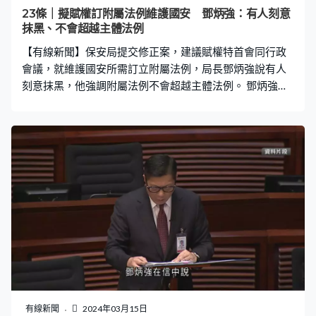
23條｜擬賦權訂附屬法例維護國安 鄧炳強：有人刻意
抹黑、不會超越主體法例
【有線新聞】保安局提交修正案，建議賦權特首會同行政
會議，就維護國安所需訂立附屬法例，局長鄧炳強說有人
刻意抹黑，他強調附屬法例不會超越主體法例。 鄧炳強：
「有些人說你亂立法，會否將扣留期，現時法例說14日，
會否透過附屬法例變20、30日？我告訴大家是不會的，因
為主體法例說14日就是14日。我舉一個例子，條例草案提
到，為審理維護國家安全案件的人士提供一些安全保護，
我們就可以透過附屬法例方式，例如提供安全屋或人身保
護等。」鄧炳強又批評有美國反華政客提出制裁香港官
員，和恫嚇在港美國公民及商人，令他們以為23條立法後
很危險，他說這些「騙徒手法」欺騙不到香港人，又說認
識不少在港美國人都認同23條立法是保障安全。
有線新聞
2024年03月15日