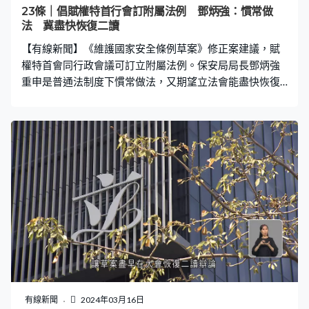
23條｜倡賦權特首行會訂附屬法例 鄧炳強：慣常做
法 冀盡快恢復二讀
【有線新聞】《維護國家安全條例草案》修正案建議，賦
權特首會同行政會議可訂立附屬法例。保安局局長鄧炳強
重申是普通法制度下慣常做法，又期望立法會能盡快恢復
二讀辯論。 鄧炳強重申，附屬法例內容不得超越主體條例
規管的範圍，亦不能與任何條例條文互相矛盾。立法會可
通過決議修訂甚至廢除附屬法例，所以訂立附屬法例權力
受到有效制約。年初至今，不同條例下亦訂立超過二十條
附屬法例，而國家安全風險可能突如其來且無法預計，需
要全面賦予行政機關有關權力，規定訂立具體落實細節，
才能更有效維護國家安全。他又強調，早一日立法國家安
全就早一日得到更佳保障。
有線新聞
2024年03月16日