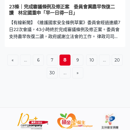
員陳克勤：「國安委角色在維護國家安全機制中等於大腦
23條｜完成審議條例及修正案 委員會冀盡早恢復二
角色。今次政府將107（A）國安委的判斷及決定加入，更
讀 林定國重申「早一日得一日」
能令到整個條例草案與國安法配合銜接，而且兼容互
【有線新聞】《維護國家安全條例草案》委員會經過連續7
補。」 為了更好推行國家安全教育，修正案建
日22次會議，43小時終於完成審議條例及修正案。委員會
支持盡早恢復二讀，政府感謝立法會的工作。 律政司司長
林定國：「我們不單止要盡快提交遲交了27年的『功
課』，所交的『功課』亦必須一份嚴格按照立法程序的高
質量，可以得到高分數的作品。今次法案委員會的工作確
8
«
...
6
7
9
10
...
20
實能達到這個目的，我期望大家能繼續努力，按『早一日
得一日』的原則盡快完成立法過程，令到我們有安定的客
30
...
»
觀環境，在沒有後顧之憂集中精力，全心全意為香港謀發
展、為市民謀幸福。」