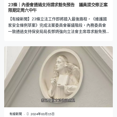
夠有早一日的保障，讓大家可以輕裝上陣，發展經濟、改
23條｜內委會通過支持請求豁免預告 議員提交修正案
善民生。社會都明白，我認為是整體特區政府的判斷。
限期定周六中午
（主持：交功課是否有死線？）我看立法會主席亦說得很
【有線新聞】23條立法工作即將踏入最後路程，《維護國
清楚，沒有死線，但我認為最重要是有高
家安全條例草案》完成法案委員會審議階段，內務委員會
一致通過支持保安局局長鄧炳強向立法會主席尋求豁免預
告，讓法案可盡早恢復二讀辯論。 經過連續7日審議後，
《維護國家安全條例草案》委員會主席廖長江向內務委員
會口頭報告，支持盡早將法案恢復二讀。《維護國家安全
條例草案》委員會主席廖長江：「小組委員會連同法案委
員會合共舉行25次會議，進行近50小時的討論，委員深入
而全面地審議每一條條文，政府當局清晰向委員解釋立法
原意和相關細節，同時為草案條文澄清謬誤、釋除疑
惑。」 保安局局長鄧炳強去信請求內會，支持他向立法會
主席尋求豁免預告，讓法案於最早而可行的日子納入議
程，盡早恢復二讀辯論，以及請求立法會主席批准豁免動
議修正案的預告。內務委員會主席李慧琼：「有沒有委員
持不同意見？大家都一致同意，剛剛包括廖長江報告中提
及盡快恢復條例草案二讀，及鄧炳強局長來函中要求的數
有線新聞
2024年03月15日