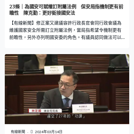
答。面對連日馬拉松式審，大家每日一起『捱麵包、食飯
23條｜為國安可賦權訂附屬法例 保安局指機制更有前
盒』，滿腦子都是條例草案，共同向目標進發，正正體驗
瞻性 陳克勤：更好銜接國安法
了本屆立法會，行政立法良性互動，高效議政。」廖長江
【有線新聞】修正案又建議容許行政長官會同行政會議為
預告，星期五會到內務委員會，作出口頭報告，爭
維護國家安全所需訂立附屬法例，當局指希望令機制更有
前瞻性，另外亦列明國安委的角色。有議員認同做法可以
更好銜接國安法。 修正案建議加入新條文，賦權行政長官
會同行政會議可以就維護國家安全所需訂立附屬法例，當
局指做法在其他國家同樣常見。至於在罰則上，附屬法例
屬可公訴罪行最高可罰款50萬及監禁7年，當局認為訂明
罰則令條例更公開透明。 保安局副秘書長廖李可期：「可
公訴罪行在刑罰上是沒有上限，我們不想讓人有錯覺，附
屬法例的刑罰到底是怎樣。討論後認為比較好的做法，寫
清楚附屬法例若果有刑罰，會是一個怎樣程度的刑罰，更
加公開透明。」署理律政專員蕭敏鏇：「執行上的規則規
例，這些方面由行政長官會同行政會議訂立附屬法例去執
行，我們希望整個機制比較有前瞻性。」 修正案亦列明國
安委的角色，其他指定人員必須尊重並依法執行國安委的
判斷和決定，多名議員認同做法。新界東北（民建聯）議
有線新聞
2024年03月14日