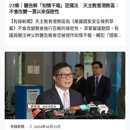
個建議，如果這樣我們就一致通過，謝謝各位。」內委會
23條｜聽告解「知情不報」恐違法 天主教香港教區：
亦通過林健鋒的建議，將議員提交修正案的限期定於星期
不會改變一貫以來保密性
六中午12時。 根據《議事規則》，一般程序下法案如要恢
【有線新聞】天主教香港教區指《維護國家安全條例草
復二讀辯論需要12天預告期，即最快可在27
案》不會改變教會施行告解的保密性。 草案審議期間，有
議員關注神父聆聽告解會否被視作知情不報，觸犯「隱匿
叛國」罪。天主教香港教區指認同公民有義務保障國家安
全，教區曾就立法表達意見，立法不會改變教會一貫以來
施行告解的保密性。
有線新聞
2024年03月15日