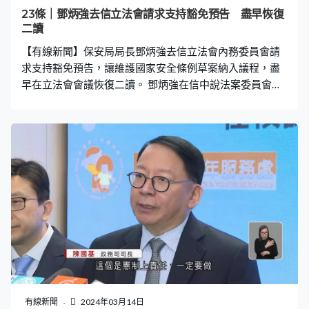
23條｜鄧炳強去信立法會請求支持豁免預告 盡早恢復
二讀
【有線新聞】保安局局長鄧炳強去信立法會內務委員會請
求支持豁免預告，讓維護國家安全條例草案納入議程，盡
早在立法會會議恢復二讀。 鄧炳強在信中說法案委員會已
完成審議，為了「早一日得一日」完成立法，懇請內務委
員會委員支持他請求立法會主席批准豁免所需預告，讓維
護國家安全條例草案能在最早可行日子恢復二讀辯論。他
亦會請求主席批准豁免動議修正案的預告，懇請內務委員
會委員為提交修正案設下最早的限期。
有線新聞
2024年03月14日