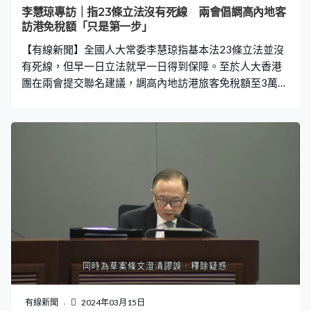
李慧琼專訪｜指23條立法沒有死線 兩會倡調高內地客
訪港免稅額「只是第一步」
【有線新聞】全國人大常委李慧琼指基本法23條立法並沒
有死線，但早一日立法就早一日得到保障。至於人大香港
團在兩會提交聯名建議，調高內地訪港旅客免稅額至3萬
元，李慧琼指是借鑑海南，這個只是第一步。 人大香港團
聯名建議將內地訪港旅客免稅額由5千元調升至3萬元，全
國人大常委李慧琼在本台節目《有理有得傾》說建議是社
會共識，「我們是借鑑海南成功經驗，海南是境內，我們
是境外，這是第一點，始終都涉及境外和境內不同處理方
法。大家去了海南後，如果想購物，是可以透過郵寄寄回
去。我們有委員都有提出，但郵寄部分涉一個很成熟的，
或能夠執行的應用程式，香港是沒有這種配套。我當時與
相關部委討論時，他們亦有指出這些內容，所以有不同的
技術問題。」 兩會期間，國務院副總理丁薛祥提出希望香
港盡快完成23條立法，李慧琼指早一日立法就早一日得到
保障，「這份是欠了20多年的功課，經歷了2019年大家都
明白國家安全與我們生活息息相關，所以早一日立法，能
有線新聞
2024年03月15日