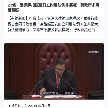
23條｜湯家驊指賦權訂立附屬法例非擴權 冀政府多解
說釋疑
【有線新聞】行會成員、資深大律師湯家驊說，賦權行政
長官會同行政會議，為維護國安訂立附屬法例，並非擴大
執法機關權力，又希望政府多解說釋疑。 行政會議成員湯
家驊：「附屬法例一般來說，賦權去做行政措施，這些措
施不受遵守才會有罰則，但罰則是附屬罰則，不是新罪行
的罰則。我留意到很多傳媒都留意，附屬法例可能涵蓋管
理外國傳媒層面，這會直接影響香港新聞自由形象，既然
如此特區政府應該小心處理，多加解說。」
有線新聞
2024年03月14日