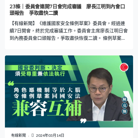
23條｜委員會連開7日會完成審議 廖長江明到內會口
頭報告 爭取盡快二讀
【有線新聞】《維護國家安全條例草案》委員會，經過連
續7日開會，終於完成審議工作。委員會主席廖長江明日會
到內務委員會口頭報告，爭取盡快恢復二讀。 條例草案在
上星期五早上刊憲，立法會加開大會首、二讀草案，同一
日下午法案委員會，馬上開始逐條審議。經過連續7日、
22次會議，討論超過43小時後，完成審議條例及政府提出
的修正案。律政司司長林定國形容，立法工作更接近終
點。律政司司長林定國：「我希望強調，我們不單止要盡
快提交遲交了27年的「功課」，所交的「功課」亦必須，
一份嚴格按照立法程序的高質量，可以得到高分數的作
品。盡早三讀通過維護國家安全條例，立法後香港維護國
家安全的缺口，可以得到修補。」 法案委員會主席廖長江
指，過去七日審議中，各委員提出過千條提問，讚揚大家
發問到題。廖長江：「我並沒有就任何條文的審議時間劃
線，應問得問，應答得答，應講得講，從未有委員或法律
顧問想問而不得問，想講而不得講，而官員而答而不得
有線新聞
2024年03月14日