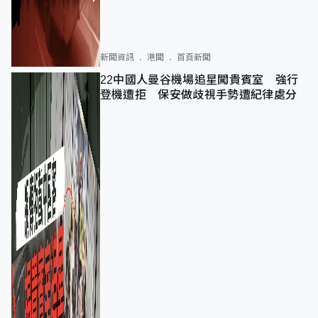
新聞資訊
港聞
首頁新聞
22中國人曼谷機場追星闖貴賓室 強行
登機遭拒 保安做歧視手勢遭紀律處分