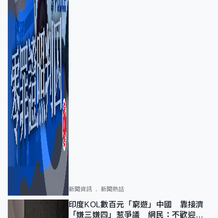
新聞資訊
新聞熱話
印度KOL數百元「窮遊」中國 靠接濟
「嫌三嫌四」惹爭議 網民：不歡迎劣