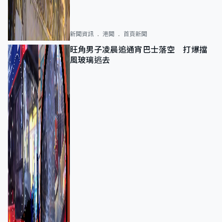
新聞資訊
港聞
首頁新聞
旺角男子凌晨追通宵巴士落空 打爆擋
風玻璃逃去