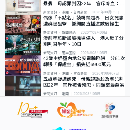
纍纍 母認罪判囚22年 官斥冷血：同
類案最惡劣
2026年08月05日
新聞資訊
港聞
首頁新聞
偶像「不點名」談粉絲越界 日女死忠
遭群起狙擊 掛繩開直播道歉後輕生
2026年08月06日
新聞資訊
新聞熱話
涉前年於新加坡機場傷人 港人母子分
別判囚半年、10日
2026年08月05日
新聞資訊
兩岸國際
43歲主婦墮內地公安電騙陷阱 分81次
轉賬「保證金」損失近6900萬元
2026年08月07日
新聞資訊
港聞
首頁新聞
五歲童疑遭虐死｜母親認誤殺及虐兒判
囚22年 官斥被告殘忍、同類案最惡劣
2026年08月05日
新聞資訊
港聞