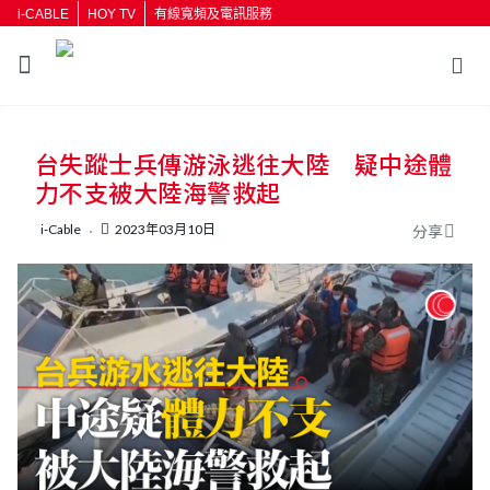
i-CABLE
HOY TV
有線寬頻及電訊服務
返回
台失蹤士兵傳游泳逃往大陸 疑中途體
按輸入鍵開始搜尋
力不支被大陸海警救起
i-Cable
2023年03月10日
分享