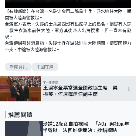
【有線新聞】在台灣一名駐守金門二膽島士兵，游水逃往大陸，期
間被大陸海警救起。
台灣軍方表示，失蹤的士兵周四沒有出席早上的點名，懷疑有人穿
上救生衣游水前往大陸，軍方其後派人出海搜索，但一直未有發
現。
台灣傳媒引述消息指，失蹤士兵在游泳逃往大陸期間，懷疑因體力
不支，中途被大陸海警救起。
新聞資訊
中國在線
下一則新聞
王滬寧全票當選全國政協主席 梁
振英、何厚鏵連任副主席
推薦閱讀
涉誘12歲女自拍祼照 「A0」男捱足年
半冤獄 法官推翻裁決：抄錯標點