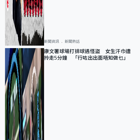
新聞資訊
新聞熱話
康文署球場打排球遇怪盜 女生汗巾遭
拎走5分鐘 「行咗出出面唔知做乜」