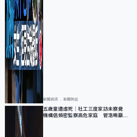
新聞資訊
新聞熱話
五歲童遭虐死｜社工三度家訪未察覺
機構倡頻密監察高危家庭 管浩鳴籲加
強跨部門協作