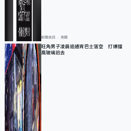
新聞資訊
港聞
旺角男子凌晨追通宵巴士落空 打爆擋
風玻璃逃去