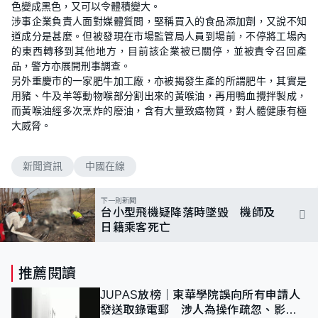
色變成黑色，又可以令體積變大。
涉事企業負責人面對媒體質問，堅稱買入的食品添加劑，又說不知
道成分是甚麼。但被發現在市場監管局人員到場前，不停將工場內
的東西轉移到其他地方，目前該企業被已關停，並被責令召回產
品，警方亦展開刑事調查。
另外重慶市的一家肥牛加工廠，亦被揭發生產的所謂肥牛，其實是
用豬、牛及羊等動物喉部分割出來的黃喉油，再用鴨血攪拌製成，
而黃喉油經多次烹炸的廢油，含有大量致癌物質，對人體健康有極
大威脅。
新聞資訊
中國在線
下一則新聞
台小型飛機疑降落時墜毀 機師及
日籍乘客死亡
推薦閱讀
JUPAS放榜｜東華學院誤向所有申請人
發送取錄電郵 涉人為操作疏忽、影響