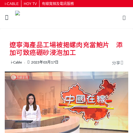
i-CABLE
HOY TV
有線寬頻及電訊服務
返回
遼寧海產品工場被揭螺肉充當鮑片 添
按輸入鍵開始搜尋
加可致癌硼砂浸泡加工
i-Cable
2023年03月17日
分享