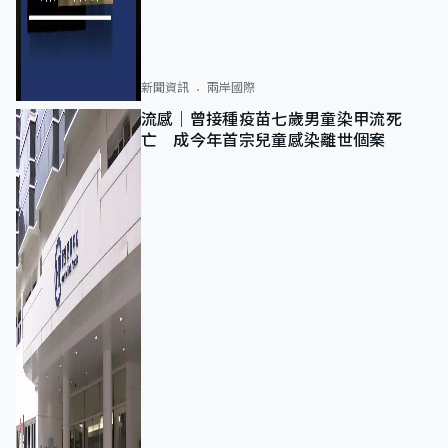
新聞資訊
兩岸國際
流感｜曾接種疫苗七歲男童染甲流死
亡 成今年首宗兒童感染離世個案