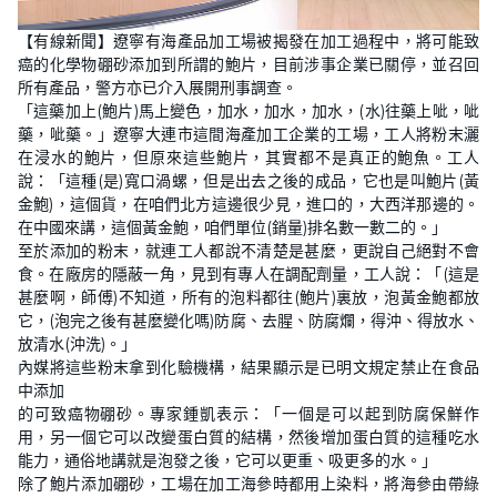
L
U
o
n
【有線新聞】遼寧有海產品加工場被揭發在加工過程中，將可能致
a
m
d
u
癌的化學物硼砂添加到所謂的鮑片，目前涉事企業已關停，並召回
e
t
d
e
所有產品，警方亦已介入展開刑事調查。
:
1
「這藥加上(鮑片)馬上變色，加水，加水，加水，(水)往藥上呲，呲
6
藥，呲藥。」遼寧大連市這間海產加工企業的工場，工人將粉末灑
.
8
在浸水的鮑片，但原來這些鮑片，其實都不是真正的鮑魚。工人
8
%
說：「這種(是)寬口渦螺，但是出去之後的成品，它也是叫鮑片(黃
金鮑)，這個貨，在咱們北方這邊很少見，進口的，大西洋那邊的。
在中國來講，這個黃金鮑，咱們單位(銷量)排名數一數二的。」
至於添加的粉末，就連工人都說不清楚是甚麼，更說自己絕對不會
食。在廠房的隱蔽一角，見到有專人在調配劑量，工人說：「(這是
甚麼啊，師傅)不知道，所有的泡料都往(鮑片)裏放，泡黃金鮑都放
它，(泡完之後有甚麼變化嗎)防腐、去腥、防腐爛，得沖、得放水、
放清水(沖洗)。」
內媒將這些粉末拿到化驗機構，結果顯示是已明文規定禁止在食品
中添加
的可致癌物硼砂。專家鍾凱表示：「一個是可以起到防腐保鮮作
用，另一個它可以改變蛋白質的結構，然後增加蛋白質的這種吃水
能力，通俗地講就是泡發之後，它可以更重、吸更多的水。」
除了鮑片添加硼砂，工場在加工海參時都用上染料，將海參由帶綠