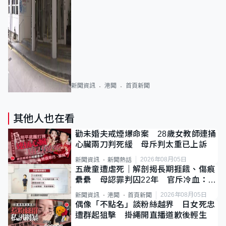
新聞資訊
港聞
首頁新聞
其他人也在看
勸未婚夫戒煙爆命案 28歲女教師連捅
心臟兩刀判死緩 母斥判太重已上訴
2026年08月05日
新聞資訊
新聞熱話
五歲童遭虐死｜解剖揭長期捱餓、傷痕
纍纍 母認罪判囚22年 官斥冷血：同
類案最惡劣
2026年08月05日
新聞資訊
港聞
首頁新聞
偶像「不點名」談粉絲越界 日女死忠
遭群起狙擊 掛繩開直播道歉後輕生