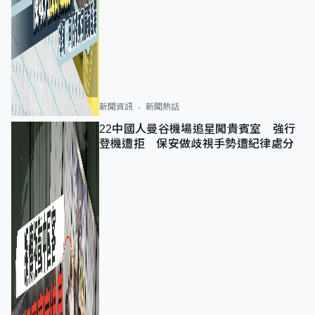
新聞資訊
新聞熱話
22中國人曼谷機場追星闖貴賓室 強行
登機遭拒 保安做歧視手勢遭紀律處分