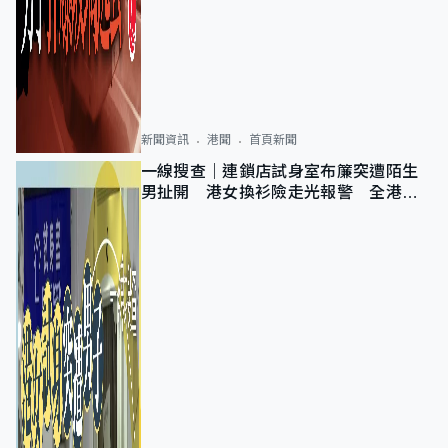
新聞資訊
港聞
首頁新聞
一線搜查｜連鎖店試身室布簾突遭陌生
男扯開 港女換衫險走光報警 全港分
店急換實體門