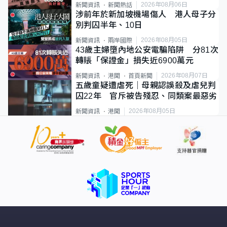
2026年08月06日
新聞資訊
新聞熱話
涉前年於新加坡機場傷人 港人母子分
別判囚半年、10日
2026年08月05日
新聞資訊
兩岸國際
43歲主婦墮內地公安電騙陷阱 分81次
轉賬「保證金」損失近6900萬元
2026年08月07日
新聞資訊
港聞
首頁新聞
五歲童疑遭虐死｜母親認誤殺及虐兒判
囚22年 官斥被告殘忍、同類案最惡劣
2026年08月05日
新聞資訊
港聞