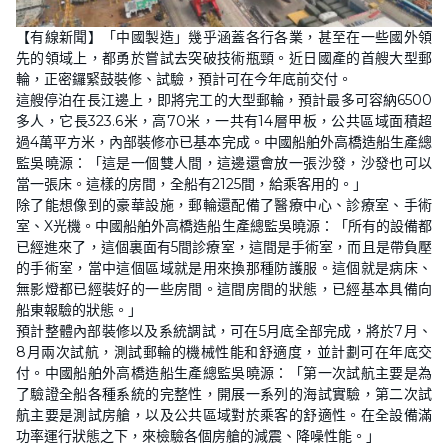
【有線新聞】「中國製造」幾乎涵蓋各行各業，甚至在一些國外領
先的領域上，都勇於嘗試去突破技術瓶頸。近日國產的首艘大型郵
輪，正密鑼緊鼓裝修、試驗，預計可在今年底前交付。
這艘停泊在長江邊上，即將完工的大型郵輪，預計最多可容納6500
多人，它長323.6米，高70米，一共有14層甲板，公共區域面積超
過4萬平方米，內部裝修亦已基本完成。中國船舶外高橋造船生產總
監吳曉源：「這是一個雙人間，這邊還會放一張沙發，沙發也可以
當一張床。這樣的房間，全船有2125間，給乘客用的。」
除了能想像到的豪華設施，郵輪還配備了醫療中心、診療室、手術
室、X光機。中國船舶外高橋造船生產總監吳曉源：「所有的設備都
已經進來了，這個裏面有5間診療室，這間是手術室，而且是帶負壓
的手術室，當中這個區域就是用來換那種防護服。這個就是病床、
無影燈都已經裝好的一些房間。這間房間的狀態，已經基本具備向
船東報驗的狀態。」
預計整體內部裝修以及系統調試，可在5月底全部完成，將於7月、
8月兩次試航，測試郵輪的機械性能和舒適度，並計劃可在年底交
付。中國船舶外高橋造船生產總監吳曉源：「第一次試航主要是為
了驗證全船各種系統的完整性，開展一系列的海試實驗，第二次試
航主要是測試房艙，以及公共區域對於乘客的舒適性。在全設備滿
功率運行狀態之下，來檢驗各個房艙的減震、降噪性能。」