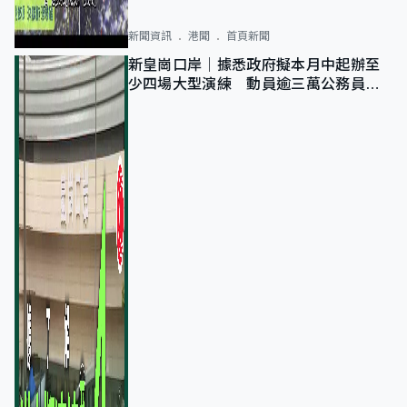
新聞資訊
港聞
首頁新聞
新皇崗口岸｜據悉政府擬本月中起辦至
少四場大型演練 動員逾三萬公務員人
次測試