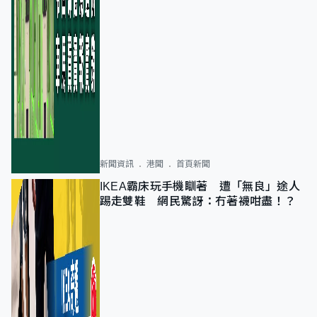
新聞資訊
港聞
首頁新聞
IKEA霸床玩手機瞓著 遭「無良」途人
踢走雙鞋 網民驚訝：冇著襪咁盡！？