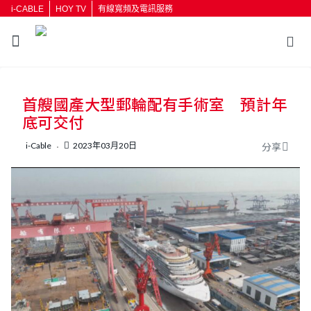
i-CABLE
HOY TV
有線寬頻及電訊服務
返回
首艘國產大型郵輪配有手術室 預計年
按輸入鍵開始搜尋
底可交付
i-Cable
2023年03月20日
分享