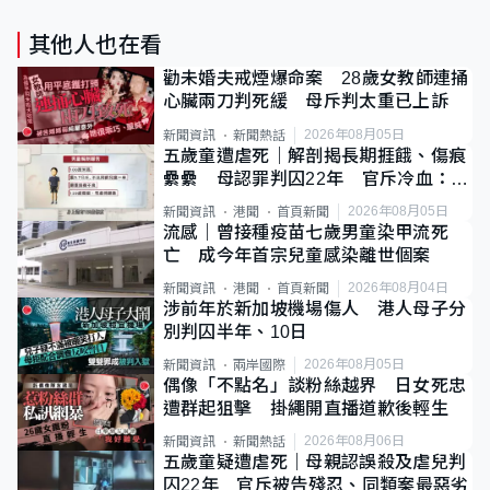
其他人也在看
勸未婚夫戒煙爆命案 28歲女教師連捅
心臟兩刀判死緩 母斥判太重已上訴
2026年08月05日
新聞資訊
新聞熱話
五歲童遭虐死｜解剖揭長期捱餓、傷痕
纍纍 母認罪判囚22年 官斥冷血：同
類案最惡劣
2026年08月05日
新聞資訊
港聞
首頁新聞
流感｜曾接種疫苗七歲男童染甲流死
亡 成今年首宗兒童感染離世個案
2026年08月04日
新聞資訊
港聞
首頁新聞
涉前年於新加坡機場傷人 港人母子分
別判囚半年、10日
2026年08月05日
新聞資訊
兩岸國際
偶像「不點名」談粉絲越界 日女死忠
遭群起狙擊 掛繩開直播道歉後輕生
2026年08月06日
新聞資訊
新聞熱話
五歲童疑遭虐死｜母親認誤殺及虐兒判
囚22年 官斥被告殘忍、同類案最惡劣