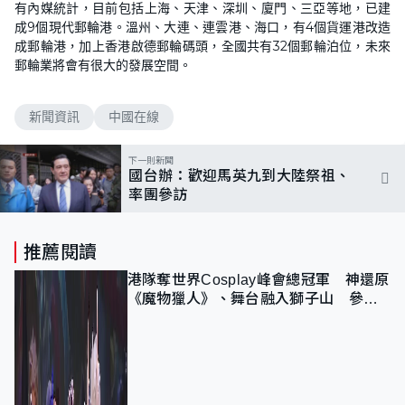
有內媒統計，目前包括上海、天津、深圳、廈門、三亞等地，已建
成9個現代郵輪港。溫州、大連、連雲港、海口，有4個貨運港改造
成郵輪港，加上香港啟德郵輪碼頭，全國共有32個郵輪泊位，未來
郵輪業將會有很大的發展空間。
新聞資訊
中國在線
下一則新聞
國台辦：歡迎馬英九到大陸祭祖、
率團參訪
推薦閱讀
港隊奪世界Cosplay峰會總冠軍 神還原
《魔物獵人》、舞台融入獅子山 參賽
者：讓大家認識香港