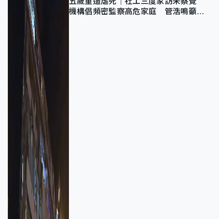
五歲童遭虐死｜社工三度家訪未察覺
機構倡頻密監察高危家庭 管浩鳴籲加
強跨部門協作