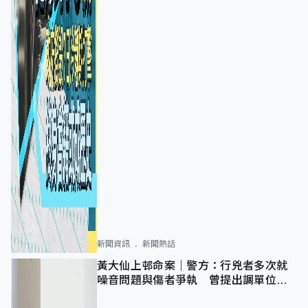
新聞資訊
新聞熱話
黃大仙上邨命案｜警方：行兇者多次就
噪音問題與傷者爭執 曾提出調單位已
獲批