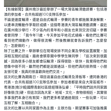
【有線新聞】廣州南沙最近舉辦了一場大灣區輪滑邀請賽，包括港
澳的參加者，合共有超過100支隊伍參加。
不論是速度輪滑，還是自由式輪滑，參賽的青年都施展渾身解數，
以連串流暢動作爭取好成績。這個粵港澳大灣區輪滑邀請賽，最近
在廣州南沙舉行，不少區內的青年和小朋友也來到交流切磋。參賽
者曾同學：「我今年11歲，今天參加平地花式繞樁。看他們比賽可
看到他們做動作，做得很流暢，然後教練就會告訴我們，怎麼發
力、怎麼做的。」
除了比賽之外，舉辦單位在現場安排不同企業及學校設置展覽，加
深相互間的認識。廠商會蔡章閣中學學生陳同學：「這次來到很震
撼，因為很多小朋友都會玩輪滑，踩得很勁、很快。我覺得他們和
想像中很不同，雖然他們都是說普通話，但他們真的很熱情，小朋
友很可愛，我真的很喜歡與他們交流。」
這次的比賽為期兩日，項目涵蓋自由式輪滑及滑板等。連同香港的
代表，合共有超過100支隊伍參加，參加者都是來自大灣區城市。
粵港澳(南沙城)國際青創社區總經理孫弘睿：「平時我們說共同家園
好像很(生)硬，但這次因為大家，地域、文化、食物很相近，其實很
多事我們本身已有默契。我們更多希望通過競技，一些玩樂，可以
互相了解、互相融合。」
這次的比賽以共同家園作為主題，主辦方指，期望賽事可加強推廣