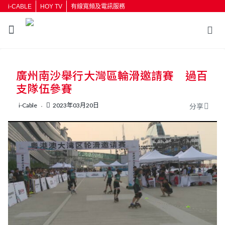
i-CABLE
HOY TV
有線寬頻及電訊服務
返回
廣州南沙舉行大灣區輪滑邀請賽 過百
按輸入鍵開始搜尋
支隊伍參賽
i-Cable
2023年03月20日
分享