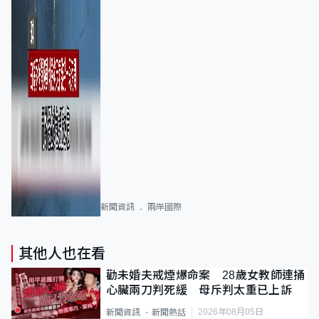
新聞資訊
兩岸國際
其他人也在看
勸未婚夫戒煙爆命案 28歲女教師連捅
心臟兩刀判死緩 母斥判太重已上訴
2026年08月05日
新聞資訊
新聞熱話