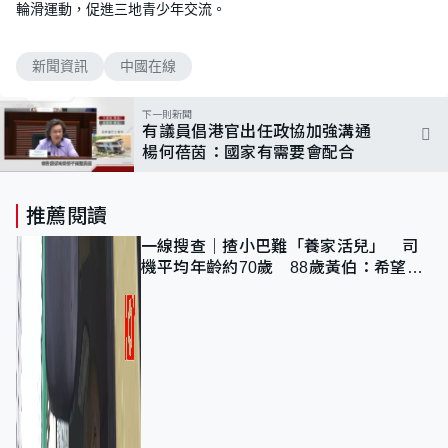
輪滑運動，促進三地青少年交流。
新聞資訊
中國在線
下一則新聞
有議員倡港官出任政協加強溝通
楊何蓓茵：國家有需要會配合
推薦閱讀
一線搜查｜揸小巴難「養家活兒」 司
機平均年齡約70歲 88歲黃伯：希望一
直揸落去