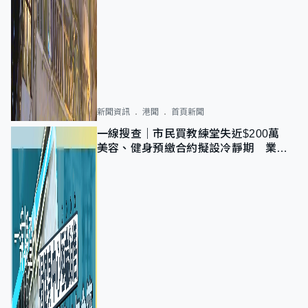
新聞資訊
港聞
首頁新聞
一線搜查｜市民買教練堂失近$200萬
美容、健身預繳合約擬設冷靜期 業界
憂退款計法對商戶不公