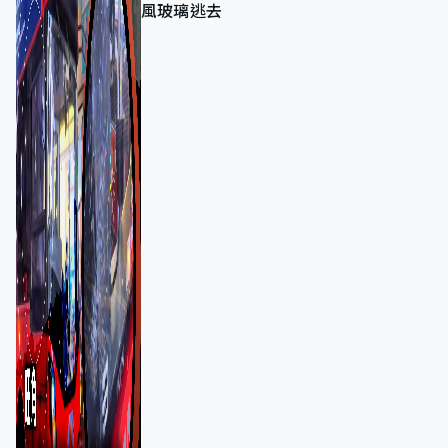
風玻璃逃去