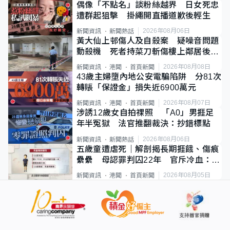
偶像「不點名」談粉絲越界 日女死忠
遭群起狙擊 掛繩開直播道歉後輕生
2026年08月06日
新聞資訊
新聞熱話
黃大仙上邨傷人及自殺案 疑噪音問題
動殺機 死者持菜刀斬傷樓上鄰居後墮
斃
2026年08月08日
新聞資訊
港聞
首頁新聞
43歲主婦墮內地公安電騙陷阱 分81次
轉賬「保證金」損失近6900萬元
2026年08月07日
新聞資訊
港聞
首頁新聞
涉誘12歲女自拍祼照 「A0」男捱足
年半冤獄 法官推翻裁決：抄錯標點
2026年08月06日
新聞資訊
新聞熱話
五歲童遭虐死｜解剖揭長期捱餓、傷痕
纍纍 母認罪判囚22年 官斥冷血：同
類案最惡劣
2026年08月05日
新聞資訊
港聞
首頁新聞