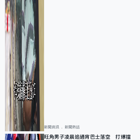
新聞資訊
新聞熱話
旺角男子凌晨追通宵巴士落空 打爆擋