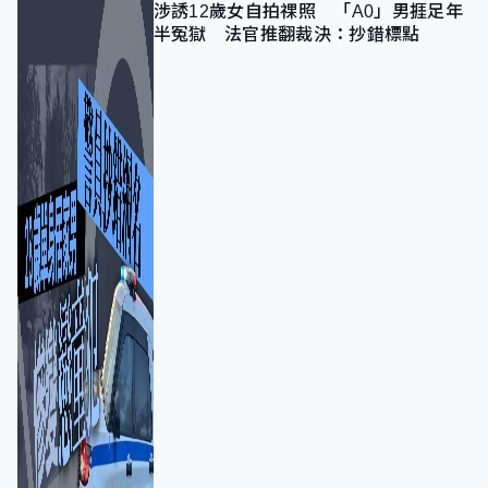
涉誘12歲女自拍祼照 「A0」男捱足年
半冤獄 法官推翻裁決：抄錯標點