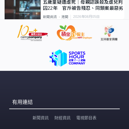
五歲童疑遭虐死｜母親認誤殺及虐兒判
囚22年 官斥被告殘忍、同類案最惡劣
2026年08月05日
新聞資訊
港聞
有用連結
新聞資訊
財經資訊
電視節目表