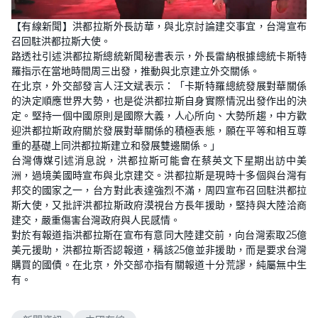
L
U
o
n
【有線新聞】洪都拉斯外長訪華，與北京討論建交事宜，台灣宣布
a
m
d
u
召回駐洪都拉斯大使。
e
t
d
e
路透社引述洪都拉斯總統新聞秘書表示，外長雷納根據總統卡斯特
:
2
羅指示在當地時間周三出發，推動與北京建立外交關係。
8
在北京，外交部發言人汪文斌表示：「卡斯特羅總統發展對華關係
.
8
的決定順應世界大勢，也是從洪都拉斯自身實際情況出發作出的決
5
%
定。堅持一個中國原則是國際大義，人心所向、大勢所趨，中方歡
迎洪都拉斯政府關於發展對華關係的積極表態，願在平等和相互尊
重的基礎上同洪都拉斯建立和發展雙邊關係。」
台灣傳媒引述消息說，洪都拉斯可能會在蔡英文下星期出訪中美
洲，過境美國時宣布與北京建交。洪都拉斯是現時十多個與台灣有
邦交的國家之一，台方對此表達強烈不滿，周四宣布召回駐洪都拉
斯大使，又批評洪都拉斯政府漠視台方長年援助，堅持與大陸洽商
建交，嚴重傷害台灣政府與人民感情。
對於有報道指洪都拉斯在宣布有意同大陸建交前，向台灣索取25億
美元援助，洪都拉斯否認報道，稱該25億並非援助，而是要求台灣
購買的國債。在北京，外交部亦指有關報道十分荒謬，純屬無中生
有。