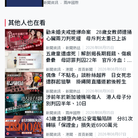
新聞資訊
兩岸國際
其他人也在看
勸未婚夫戒煙爆命案 28歲女教師連捅
心臟兩刀判死緩 母斥判太重已上訴
2026年08月05日
新聞資訊
新聞熱話
五歲童遭虐死｜解剖揭長期捱餓、傷痕
纍纍 母認罪判囚22年 官斥冷血：同
類案最惡劣
2026年08月05日
新聞資訊
港聞
首頁新聞
偶像「不點名」談粉絲越界 日女死忠
遭群起狙擊 掛繩開直播道歉後輕生
2026年08月06日
新聞資訊
新聞熱話
涉前年於新加坡機場傷人 港人母子分
別判囚半年、10日
2026年08月05日
新聞資訊
兩岸國際
43歲主婦墮內地公安電騙陷阱 分81次
轉賬「保證金」損失近6900萬元
2026年08月07日
新聞資訊
港聞
首頁新聞