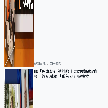
新聞資訊
兩岸國際
俄「黑寡婦」誘前線士兵閃婚騙撫恤
金 經紀戲稱「賺首期」被檢控