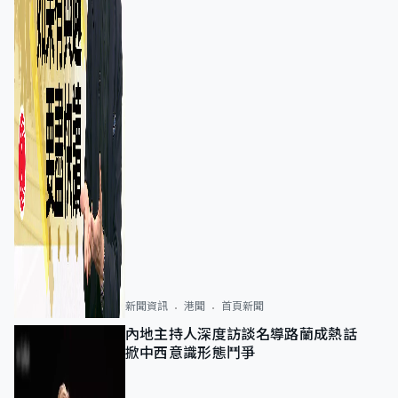
新聞資訊
港聞
首頁新聞
內地主持人深度訪談名導路蘭成熱話
掀中西意識形態鬥爭