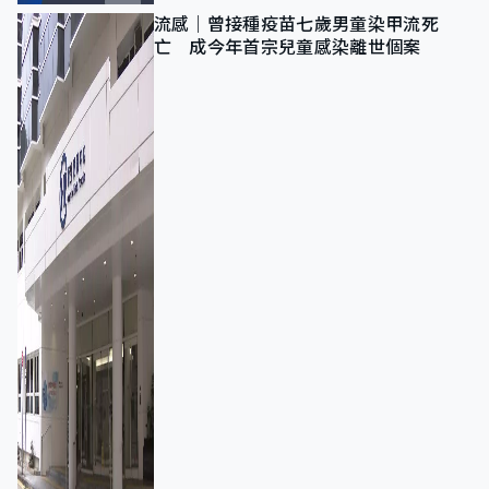
流感｜曾接種疫苗七歲男童染甲流死
亡 成今年首宗兒童感染離世個案