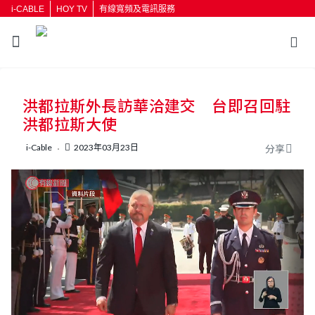
i-CABLE
HOY TV
有線寬頻及電訊服務
返回
洪都拉斯外長訪華洽建交 台即召回駐
按輸入鍵開始搜尋
洪都拉斯大使
i-Cable
2023年03月23日
分享