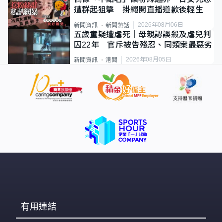
遭群起狙擊 掛繩開直播道歉後輕生
2026年08月06日
新聞資訊
新聞熱話
五歲童疑遭虐死｜母親認誤殺及虐兒判
囚22年 官斥被告殘忍、同類案最惡劣
2026年08月05日
新聞資訊
港聞
有用連結