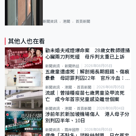
新聞資訊
港聞
首頁新聞
其他人也在看
勸未婚夫戒煙爆命案 28歲女教師連捅
心臟兩刀判死緩 母斥判太重已上訴
2026年08月05日
新聞資訊
新聞熱話
五歲童遭虐死｜解剖揭長期捱餓、傷痕
纍纍 母認罪判囚22年 官斥冷血：同
類案最惡劣
2026年08月05日
新聞資訊
港聞
首頁新聞
流感｜曾接種疫苗七歲男童染甲流死
亡 成今年首宗兒童感染離世個案
2026年08月04日
新聞資訊
港聞
首頁新聞
涉前年於新加坡機場傷人 港人母子分
別判囚半年、10日
2026年08月05日
新聞資訊
兩岸國際
偶像「不點名」談粉絲越界 日女死忠