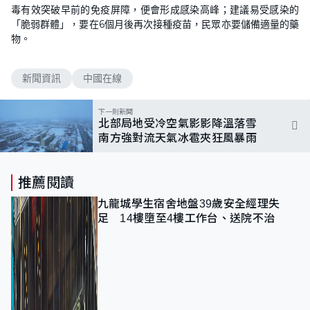
毒有效突破早前的免疫屏障，便會形成感染高峰；建議易受感染的
「脆弱群體」，要在6個月後再次接種疫苗，民眾亦要儲備適量的藥
物。
新聞資訊
中國在線
下一則新聞
北部局地受冷空氣影影降溫落雪
南方強對流天氣冰雹夾狂風暴雨
推薦閱讀
九龍城學生宿舍地盤39歲安全經理失
足 14樓墮至4樓工作台、送院不治