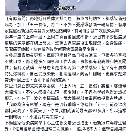
L
U
o
n
【有線新聞】內地近日熱傳大批到過上海車展的訪客，都感染新冠
a
m
d
u
病毒，加上「五一長假」將至，不少人憂慮爆發新一輪疫情。有專
e
t
d
e
家提醒若新冠病毒變異突破免疫屏障，有可能引發二次感染高峰。
:
2
兩年一度的上海車展，上周二開幕後風波不斷。近日有不少出席過
2
車展的民眾都在網上發文，聲稱去過車展後出現腹瀉、全身酸痛、
.
2
喉嚨痛等症狀，快速檢測後對新冠病毒感染呈陽性。
2
%
有參展車廠職員更稱，車展現場雖然每日都有消毒，但很多訪客都
不戴口罩，而身邊多名同事和工作人員，事後都有發高燒和快測陽
性；有網民就稱，部分患者是半年內第二次受感染；甚至有車展模
特兒爆料稱，自己受感染後，相關經理人向客戶隱瞞，更要求她如
常到車展上班，否則不會向她支薪。
這些消息立即惹來民眾憂慮，加上內地「五一長假」將至，客流量
大幅增加，不少人都擔心出現「復陽潮」。不過有學者覺得無證據
顯示，存在下一波的疫情高峰。武大醫學部病毒所教授楊占秋說：
「我認為沒有影響，現在不是流行季節。你這個「五一」前後溫度
都比較高了，都夏天了，你看我們武漢前幾天都30多度，所以這樣
一個環境下，不適合病毒生存。」
不過國家傳染病醫學中心主任張文宏近日指出，若新冠病毒發生變
異，6個月後是會慢慢出現二次感染，一般規模不大；但警告如果病