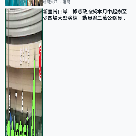
新聞資訊
港聞
新皇崗口岸｜據悉政府擬本月中起辦至
少四場大型演練 動員逾三萬公務員人
次測試