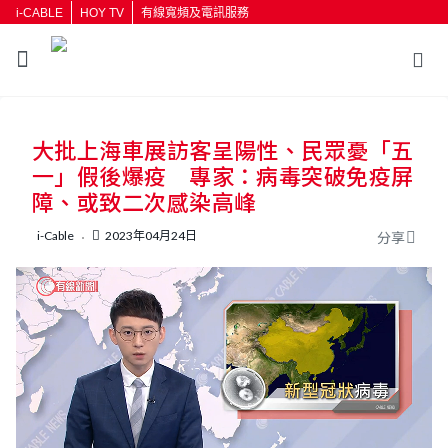
i-CABLE
HOY TV
有線寬頻及電訊服務
返回
大批上海車展訪客呈陽性、民眾憂「五
按輸入鍵開始搜尋
一」假後爆疫 專家：病毒突破免疫屏
障、或致二次感染高峰
i-Cable
2023年04月24日
分享