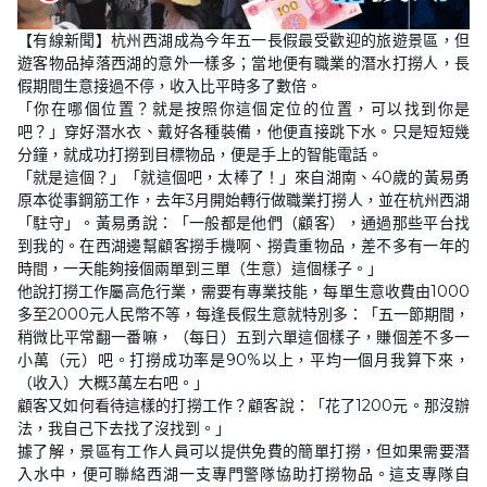
【有線新聞】杭州西湖成為今年五一長假最受歡迎的旅遊景區，但
遊客物品掉落西湖的意外一樣多；當地便有職業的潛水打撈人，長
假期間生意接過不停，收入比平時多了數倍。
「你在哪個位置？就是按照你這個定位的位置，可以找到你是
吧？」穿好潛水衣、戴好各種裝備，他便直接跳下水。只是短短幾
分鐘，就成功打撈到目標物品，便是手上的智能電話。
「就是這個？」「就這個吧，太棒了！」來自湖南、40歲的黃易勇
原本從事鋼筋工作，去年3月開始轉行做職業打撈人，並在杭州西湖
「駐守」。黃易勇說：「一般都是他們（顧客），通過那些平台找
到我的。在西湖邊幫顧客撈手機啊、撈貴重物品，差不多有一年的
時間，一天能夠接個兩單到三單（生意）這個樣子。」
他說打撈工作屬高危行業，需要有專業技能，每單生意收費由1000
多至2000元人民幣不等，每逢長假生意就特別多：「五一節期間，
稍微比平常翻一番嘛，（每日）五到六單這個樣子，賺個差不多一
小萬（元）吧。打撈成功率是90%以上，平均一個月我算下來，
（收入）大概3萬左右吧。」
顧客又如何看待這樣的打撈工作？顧客說：「花了1200元。那沒辦
法，我自己下去找了沒找到。」
據了解，景區有工作人員可以提供免費的簡單打撈，但如果需要潛
入水中，便可聯絡西湖一支專門警隊協助打撈物品。這支專隊自