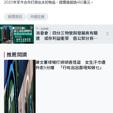
2020年至今合共打撈出水的物品，總價值超過450萬元。
新聞資訊
中國在線
下一則新聞
消委會｜四分三物管與發展商有關
連 或存利益衝突 倡公契分拆
商、住部分
推薦閱讀
康文署球場打排球遇怪盜 女生汗巾遭
拎走5分鐘 「行咗出出面唔知做乜」