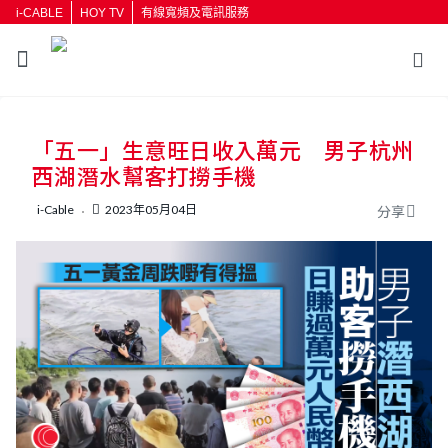
i-CABLE
HOY TV
有線寬頻及電訊服務
返回
「五一」生意旺日收入萬元 男子杭州
按輸入鍵開始搜尋
西湖潛水幫客打撈手機
i-Cable
2023年05月04日
分享