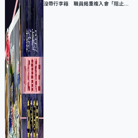
沒帶行李箱 職員揭重複入會「阻止唔
到」