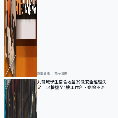
新聞資訊
兩岸國際
九龍城學生宿舍地盤39歲安全經理失
足 14樓墮至4樓工作台、送院不治