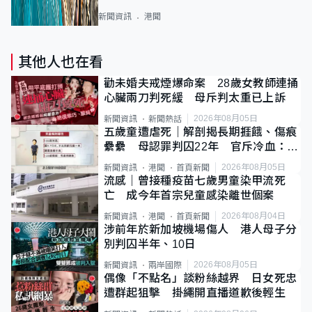
新聞資訊
港聞
其他人也在看
勸未婚夫戒煙爆命案 28歲女教師連捅
心臟兩刀判死緩 母斥判太重已上訴
2026年08月05日
新聞資訊
新聞熱話
五歲童遭虐死｜解剖揭長期捱餓、傷痕
纍纍 母認罪判囚22年 官斥冷血：同
類案最惡劣
2026年08月05日
新聞資訊
港聞
首頁新聞
流感｜曾接種疫苗七歲男童染甲流死
亡 成今年首宗兒童感染離世個案
2026年08月04日
新聞資訊
港聞
首頁新聞
涉前年於新加坡機場傷人 港人母子分
別判囚半年、10日
2026年08月05日
新聞資訊
兩岸國際
偶像「不點名」談粉絲越界 日女死忠
遭群起狙擊 掛繩開直播道歉後輕生