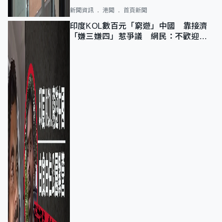
新聞資訊
港聞
首頁新聞
印度KOL數百元「窮遊」中國 靠接濟
「嫌三嫌四」惹爭議 網民：不歡迎劣
質旅客