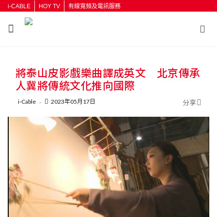
i-CABLE
HOY TV
有線寬頻及電訊服務
返回
將泰山皮影戲樂曲譯成英文 北京傳承
按輸入鍵開始搜尋
人冀將傳統文化推向國際
i-Cable
2023年05月17日
分享