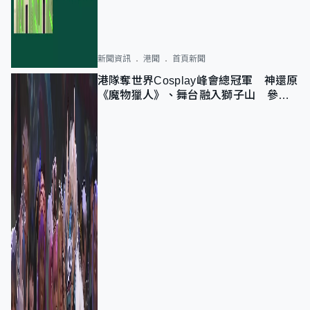
新聞資訊
港聞
首頁新聞
港隊奪世界Cosplay峰會總冠軍 神還原
《魔物獵人》、舞台融入獅子山 參賽
者：讓大家認識香港