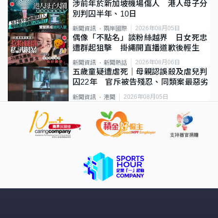
涉前年於新加坡機場傷人 港人母子分
別判囚半年、10日
2026年08月05日
新聞資訊
兩岸國際
偶像「不點名」談粉絲越界 日女死忠
遭群起狙擊 掛繩開直播道歉後輕生
2026年08月06日
新聞資訊
新聞熱話
五歲童疑遭虐死｜母親認誤殺及虐兒判
囚22年 官斥被告殘忍、同類案最惡劣
2026年08月05日
新聞資訊
港聞