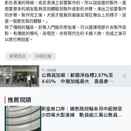
影在表演的時候，肯定表演之前要製作的。所以說這邊的製作，是
想要更多的朋友能夠深刻體驗到製作皮影的步驟，演出之前要製作
的步驟。製作完之後，大家才能看到最後呈現在舞台上的樣子，這
是一個更完善的體驗。」
除了傳統的驢皮，好像入門級的參加者，可以選擇用膠片去製作皮
影，有傳統的哪吒、孫悟空，亦有現代化的卡通人物，完成之後可
以將它帶回家。
新聞資訊
中國在線
下一則新聞
公務員加薪｜薪趨淨指標2.87%至
4.65% 中層加幅最大 委員會強
調只供參考
推薦閱讀
新皇崗口岸｜據悉政府擬本月中起辦至
少四場大型演練 動員逾三萬公務員人
次測試