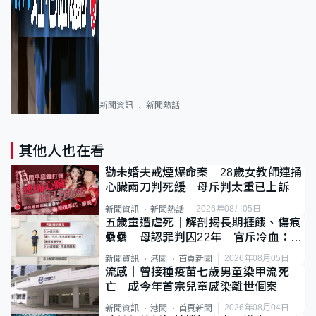
新聞資訊
新聞熱話
其他人也在看
勸未婚夫戒煙爆命案 28歲女教師連捅
心臟兩刀判死緩 母斥判太重已上訴
2026年08月05日
新聞資訊
新聞熱話
五歲童遭虐死｜解剖揭長期捱餓、傷痕
纍纍 母認罪判囚22年 官斥冷血：同
類案最惡劣
2026年08月05日
新聞資訊
港聞
首頁新聞
流感｜曾接種疫苗七歲男童染甲流死
亡 成今年首宗兒童感染離世個案
2026年08月04日
新聞資訊
港聞
首頁新聞