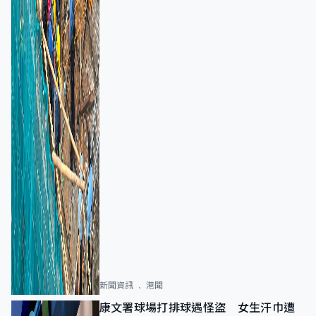
新聞資訊
港聞
康文署球場打排球遇怪盜 女生汗巾遭