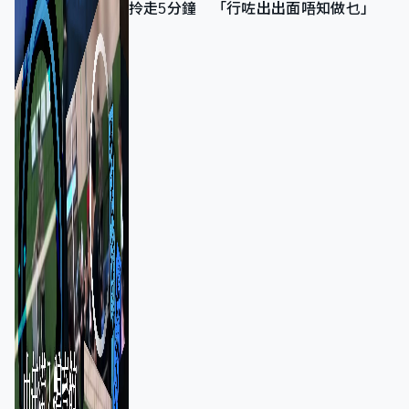
拎走5分鐘 「行咗出出面唔知做乜」