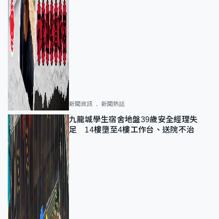
新聞資訊
新聞熱話
九龍城學生宿舍地盤39歲安全經理失
足 14樓墮至4樓工作台、送院不治