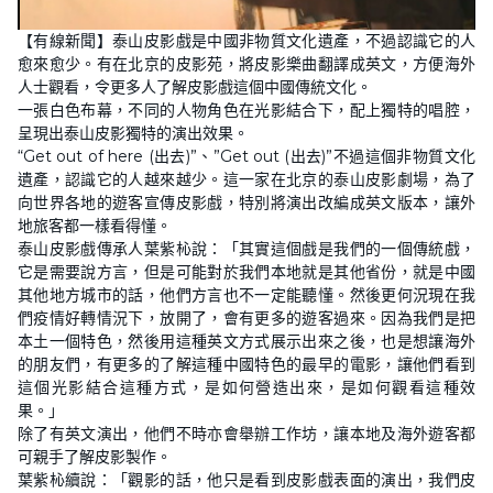
【有線新聞】泰山皮影戲是中國非物質文化遺產，不過認識它的人
愈來愈少。有在北京的皮影苑，將皮影樂曲翻譯成英文，方便海外
人士觀看，令更多人了解皮影戲這個中國傳統文化。
一張白色布幕，不同的人物角色在光影結合下，配上獨特的唱腔，
呈現出泰山皮影獨特的演出效果。
“Get out of here (出去)”、”Get out (出去)”不過這個非物質文化
遺產，認識它的人越來越少。這一家在北京的泰山皮影劇場，為了
向世界各地的遊客宣傳皮影戲，特別將演出改編成英文版本，讓外
地旅客都一樣看得懂。
泰山皮影戲傳承人葉紫杺說：「其實這個戲是我們的一個傳統戲，
它是需要說方言，但是可能對於我們本地就是其他省份，就是中國
其他地方城市的話，他們方言也不一定能聽懂。然後更何況現在我
們疫情好轉情況下，放開了，會有更多的遊客過來。因為我們是把
本土一個特色，然後用這種英文方式展示出來之後，也是想讓海外
的朋友們，有更多的了解這種中國特色的最早的電影，讓他們看到
這個光影結合這種方式，是如何營造出來，是如何觀看這種效
果。」
除了有英文演出，他們不時亦會舉辦工作坊，讓本地及海外遊客都
可親手了解皮影製作。
葉紫杺續說：「觀影的話，他只是看到皮影戲表面的演出，我們皮