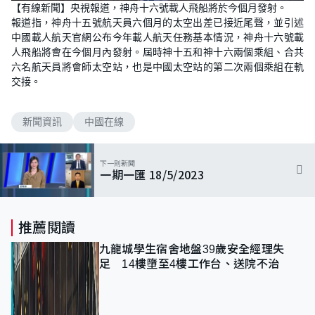
n
【有線新聞】央視報道，神舟十六號載人飛船將於今個月發射。
a
m
d
u
報道指，神舟十五號航天員六個月的太空出差已接近尾聲，並引述
e
t
d
e
中國載人航天官網公布今年載人航天任務基本情況，神舟十六號載
:
8
人飛船將會在今個月內發射。屆時神十五和神十六兩個乘組、合共
5
六名航天員將會師太空站，也是中國太空站的第二次兩個乘組在軌
.
7
交接。
1
%
新聞資訊
中國在線
下一則新聞
一期一匯 18/5/2023
推薦閱讀
九龍城學生宿舍地盤39歲安全經理失
足 14樓墮至4樓工作台、送院不治