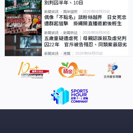
別判囚半年、10日
2026年08月05日
新聞資訊
兩岸國際
偶像「不點名」談粉絲越界 日女死忠
遭群起狙擊 掛繩開直播道歉後輕生
2026年08月06日
新聞資訊
新聞熱話
五歲童疑遭虐死｜母親認誤殺及虐兒判
囚22年 官斥被告殘忍、同類案最惡劣
2026年08月05日
新聞資訊
港聞