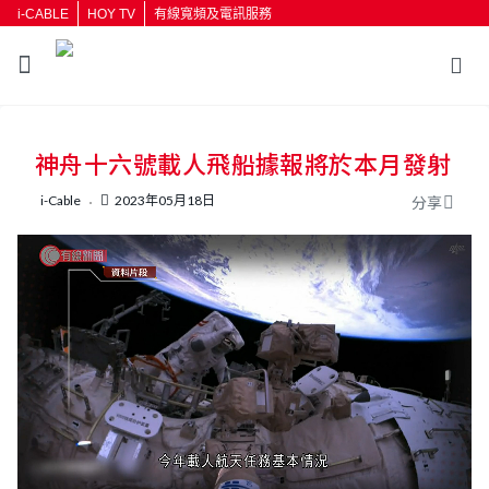
i-CABLE
HOY TV
有線寬頻及電訊服務
返回
神舟十六號載人飛船據報將於本月發射
按輸入鍵開始搜尋
i-Cable
2023年05月18日
分享
L
U
o