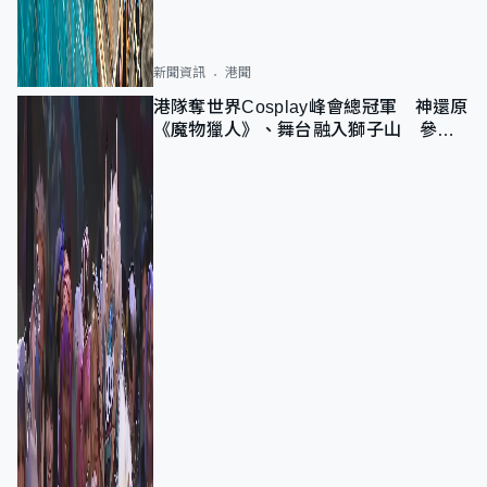
新聞資訊
港聞
港隊奪世界Cosplay峰會總冠軍 神還原
《魔物獵人》、舞台融入獅子山 參賽
者：讓大家認識香港