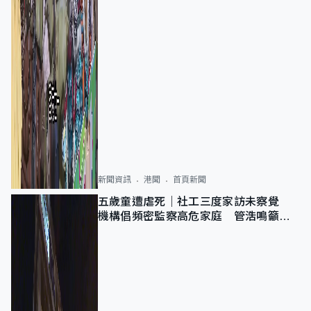
新聞資訊
港聞
首頁新聞
五歲童遭虐死｜社工三度家訪未察覺
機構倡頻密監察高危家庭 管浩鳴籲加
強跨部門協作