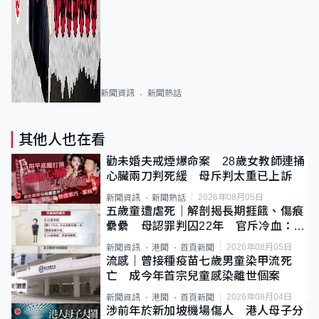
新聞資訊
新聞熱話
其他人也在看
勸未婚夫戒煙爆命案 28歲女教師連捅
心臟兩刀判死緩 母斥判太重已上訴
2026年08月05日
新聞資訊
新聞熱話
五歲童遭虐死｜解剖揭長期捱餓、傷痕
纍纍 母認罪判囚22年 官斥冷血：同
類案最惡劣
2026年08月05日
新聞資訊
港聞
首頁新聞
流感｜曾接種疫苗七歲男童染甲流死
亡 成今年首宗兒童感染離世個案
2026年08月04日
新聞資訊
港聞
首頁新聞
涉前年於新加坡機場傷人 港人母子分