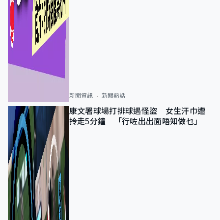
新聞資訊
新聞熱話
康文署球場打排球遇怪盜 女生汗巾遭
拎走5分鐘 「行咗出出面唔知做乜」