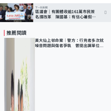
下一則新聞
區議會｜有團體收逾161萬市民簽
名撐改革 陳國基：有信心暑假前
通過三讀
推薦閱讀
黃大仙上邨命案｜警方：行兇者多次就
噪音問題與傷者爭執 曾提出調單位已
獲批