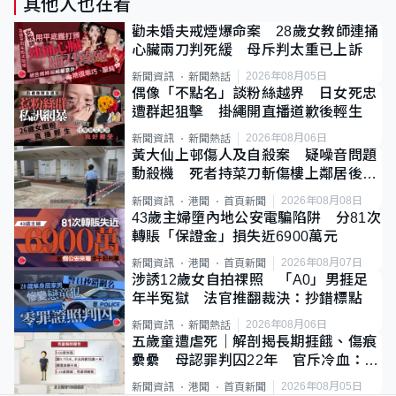
其他人也在看
勸未婚夫戒煙爆命案 28歲女教師連捅
心臟兩刀判死緩 母斥判太重已上訴
2026年08月05日
新聞資訊
新聞熱話
偶像「不點名」談粉絲越界 日女死忠
遭群起狙擊 掛繩開直播道歉後輕生
2026年08月06日
新聞資訊
新聞熱話
黃大仙上邨傷人及自殺案 疑噪音問題
動殺機 死者持菜刀斬傷樓上鄰居後墮
斃
2026年08月08日
新聞資訊
港聞
首頁新聞
43歲主婦墮內地公安電騙陷阱 分81次
轉賬「保證金」損失近6900萬元
2026年08月07日
新聞資訊
港聞
首頁新聞
涉誘12歲女自拍祼照 「A0」男捱足
年半冤獄 法官推翻裁決：抄錯標點
2026年08月06日
新聞資訊
新聞熱話
五歲童遭虐死｜解剖揭長期捱餓、傷痕
纍纍 母認罪判囚22年 官斥冷血：同
類案最惡劣
2026年08月05日
新聞資訊
港聞
首頁新聞