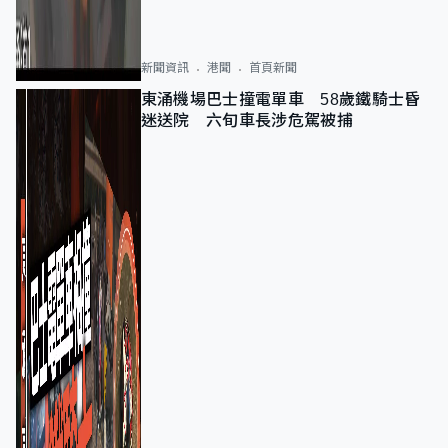
新聞資訊
港聞
首頁新聞
東涌機場巴士撞電單車 58歲鐵騎士昏
迷送院 六旬車長涉危駕被捕