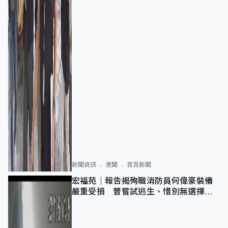
新聞資訊
港聞
首頁新聞
宏福苑｜報告揭殉職消防員何偉豪裝備
嚴重受損 曾嘗試逃生、惜別無選擇下
棄裝備墮樓