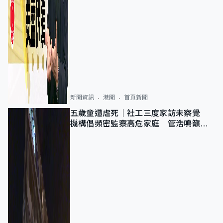
新聞資訊
港聞
首頁新聞
五歲童遭虐死｜社工三度家訪未察覺
機構倡頻密監察高危家庭 管浩鳴籲加
強跨部門協作