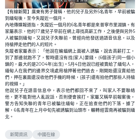
L
U
o
n
【有線新聞】廣東有男子聲稱，他的兒子及另外5名青年，早前被騙
a
m
d
u
到緬甸後，至今失蹤近一個月。
e
t
d
e
內地傳媒報道指，失蹤近一個月的6名青年都是來普寧市里湖鎮。有
:
3
家屬表示，他的17歲兒子早前在網上尋找高薪工作，之後便與另外5
0
人被騙到緬甸，又說兒子失聯前，曾經向他發送過語音信息，以及
.
6
持槍押走他們的人的短片。
8
%
失蹤者家屬表示：「他說在蝙蝠網上面被人誘騙，說去高薪打工，
到了那邊就跑不了，暫時還沒有找(家人)要錢，(6個孩子)同一個小
鎮的，最大的是2004年(出生)。5月4日他說已經被賣給了緬旬人，
緬甸人在我們的邊界交境處用槍押著他們過去，剛開始還沒賣給他
們，押在裏面還沒收他們手機的時候，(孩子)還有拍他們那些人持槍
的視頻。」
他說兒子在語音信息中，表示他們都回不來了，叫家人不要聯絡
他，更不能對他人亂說話，否則便會挨打。家屬又稱早前報案後，
警方告知失聯的青年已被騙往緬甸，正在追查他們的下落。據了
解，6名青年在上月中旬先被誘騙到汕頭市，輾轉經雲南再被騙到緬
北。
新聞資訊
中國在線