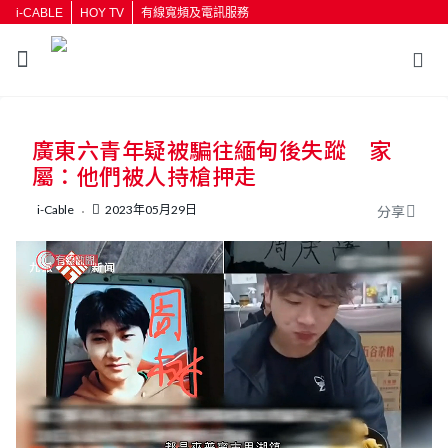
i-CABLE
HOY TV
有線寬頻及電訊服務
返回
廣東六青年疑被騙往緬甸後失蹤 家
按輸入鍵開始搜尋
屬：他們被人持槍押走
i-Cable
2023年05月29日
分享