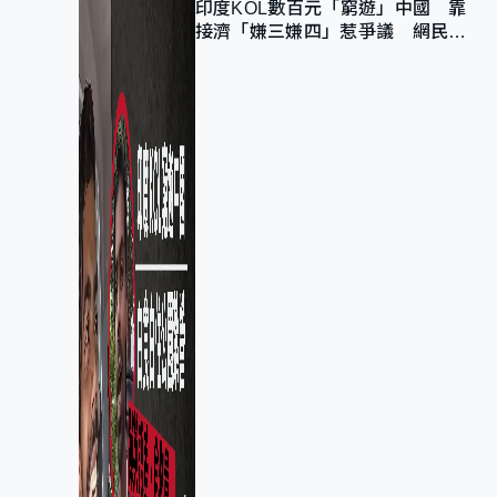
印度KOL數百元「窮遊」中國 靠
接濟「嫌三嫌四」惹爭議 網民：
不歡迎劣質旅客