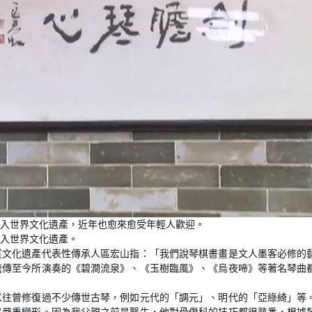
入世界文化遺產，近年也愈來愈受年輕人歡迎。
入世界文化遺產。
質文化遺產代表性傳承人區宏山指：「我們說琴棋書畫是文人墨客必修的
流傳至今所演奏的《碧澗流泉》、《玉樹臨風》、《烏夜啼》等著名琴曲
以往曾修復過不少傳世古琴，例如元代的「調元」、明代的「亞綠綺」等
是嚴重變形。因為我父親之前是醫生，他對骨傷科的技巧都很熟悉，根據