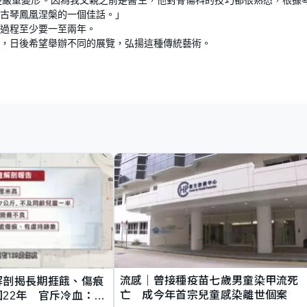
古琴鳳凰涅槃的一個佳話。」
過程至少要一至兩年。
琴，日後希望舉辦不同的展覽，弘揚這種傳統藝術。
流感｜曾接種疫苗七歲男童染甲流死
解剖揭長期捱餓、傷痕
亡 成今年首宗兒童感染離世個案
22年 官斥冷血：同