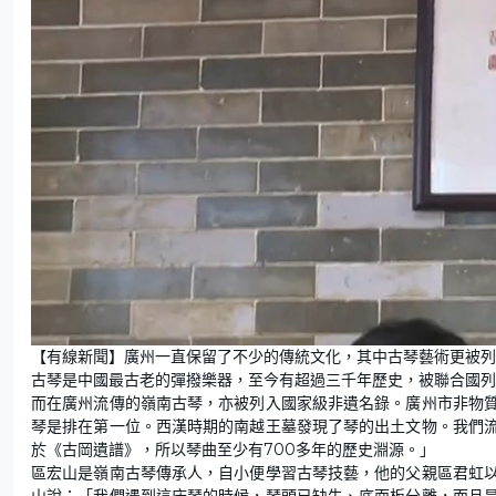
L
U
o
n
【有線新聞】廣州一直保留了不少的傳統文化，其中古琴藝術更被列
a
m
d
u
古琴是中國最古老的彈撥樂器，至今有超過三千年歷史，被聯合國列
e
t
d
e
:
而在廣州流傳的嶺南古琴，亦被列入國家級非遺名錄。廣州市非物
1
6
琴是排在第一位。西漢時期的南越王墓發現了琴的出土文物。我們
.
3
於《古岡遺譜》，所以琴曲至少有700多年的歷史淵源。」
3
%
區宏山是嶺南古琴傳承人，自小便學習古琴技藝，他的父親區君虹
山說：「我們遇到這床琴的時候，琴頭已缺失、底面板分離，而且