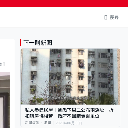
搜尋
下一則新聞
享
私人參建居屋｜據悉下周二公布兩選址 折
扣與房協相若 政府不回購賣剩單位
2023年06月09日
新聞資訊
港聞