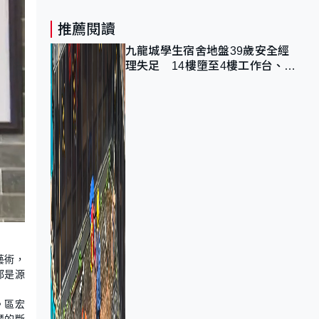
推薦閱讀
九龍城學生宿舍地盤39歲安全經
理失足 14樓墮至4樓工作台、送
院不治
藝術，
都是源
。區宏
琴的斷