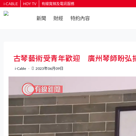
i-CABLE
HOY TV
有線寬頻及電訊服務
新聞
財經
特約內容
返回
古琴藝術受青年歡迎 廣州琴師盼弘
i-Cable
2023年06月09日