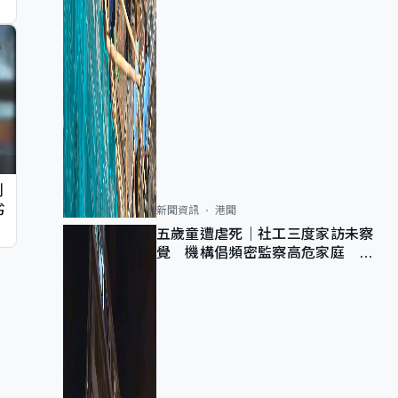
判
劣
新聞資訊
港聞
五歲童遭虐死｜社工三度家訪未察
覺 機構倡頻密監察高危家庭 管
浩鳴籲加強跨部門協作