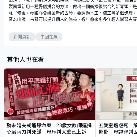
裂面重新用一種骨傷拼合的方法，做出一個銜接很脗合的新琴頭，是
除了修復，琴館亦會研製新的古琴，要經過木工、漆工等多個步驟，
區宏山說，古琴可以提升個人的修養，近年愈來愈多年輕人學習古
新聞資訊
中國在線
其他人也在看
勸未婚夫戒煙爆命案 28歲女教師連捅
五歲童遭虐死｜
心臟兩刀判死緩 母斥判太重已上訴
纍纍 母認罪判囚