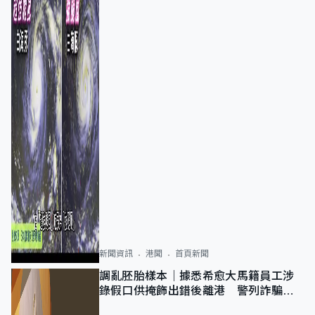
新聞資訊
港聞
首頁新聞
調亂胚胎樣本｜據悉希愈大馬籍員工涉
錄假口供掩飾出錯後離港 警列詐騙
正通緝在逃人士