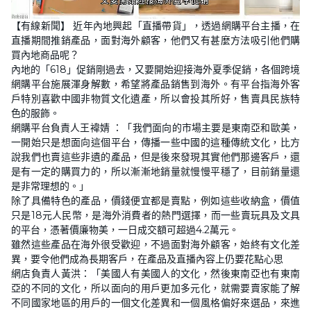
L
U
o
n
【有線新聞】 近年內地興起「直播帶貨」，透過網購平台主播，在
a
m
d
u
直播期間推銷產品，面對海外顧客，他們又有甚麼方法吸引他們購
e
t
d
e
買內地商品呢？
:
2
內地的「618」促銷剛過去，又要開始迎接海外夏季促銷，各個跨境
2
網購平台施展渾身解數，希望將產品銷售到海外。有平台指海外客
.
8
戶特別喜歡中國非物質文化遺產，所以會投其所好，售賣具民族特
8
%
色的服飾。
網購平台負責人王褘婧 ：「我們面向的市場主要是東南亞和歐美，
一開始只是想面向這個平台，傳播一些中國的這種傳統文化，比方
說我們也賣這些非遺的產品，但是後來發現其實他們那邊客戶，還
是有一定的購買力的，所以漸漸地銷量就慢慢平穩了，目前銷量還
是非常理想的。」
除了具備特色的產品，價錢便宜都是賣點，例如這些收納盒，價值
只是18元人民幣，是海外消費者的熱門選擇，而一些賣玩具及文具
的平台，憑著價廉物美，一日成交額可超過4.2萬元。
雖然這些產品在海外很受歡迎，不過面對海外顧客，始終有文化差
異，要令他們成為長期客戶，在產品及直播內容上仍要花點心思
網店負責人黃洪：「美國人有美國人的文化，然後東南亞也有東南
亞的不同的文化，所以面向的用戶更加多元化，就需要賣家能了解
不同國家地區的用戶的一個文化差異和一個風格偏好來選品，來進