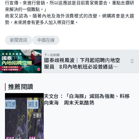
行宣傳、來進行營銷，所以這應該是目前賣家需要去，重點去鑽研
來解決的一個難點。」
商家又認為，隨著內地及海外消費模式的改變，網購將會是大趨
勢，未來將會有更多人加入帶貨行業。
新聞資訊
中國在線
下一則新聞
國泰歧視風波｜下月起招聘内地空
服員 8月內地航班必設普通話廣
播
推薦閱讀
天文台：「白海豚」減弱為強颱、料移
向東海 周末天氣酷熱