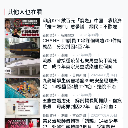
其他人也在看
印度KOL數百元「窮遊」中國 靠接濟
「嫌三嫌四」惹爭議 網民：不歡迎劣
質旅客
2026年08月02日
新聞資訊
新聞熱話
CHANEL四前員工串謀偷竊逾700件銷
毀品 分別判囚4至7年
2026年08月03日
新聞資訊
港聞
流感｜曾接種疫苗七歲男童染甲流死
亡 成今年首宗兒童感染離世個案
2026年08月04日
新聞資訊
港聞
首頁新聞
九龍城學生宿舍地盤39歲安全經理失
足 14樓墮至4樓工作台、送院不治
2026年08月03日
新聞資訊
港聞
五歲童遭虐死｜解剖揭長期捱餓、傷痕
纍纍 母認罪判囚22年 官斥冷血：同
類案最惡劣
2026年08月05日
新聞資訊
港聞
首頁新聞
美女治療師借輔導「誘騙」14歲少年
犯 外物性虐持續3個月 受害者母：