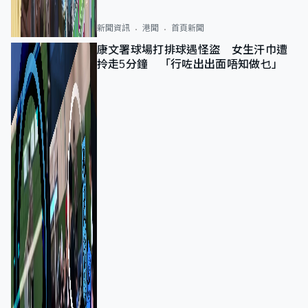
新聞資訊
港聞
首頁新聞
康文署球場打排球遇怪盜 女生汗巾遭
拎走5分鐘 「行咗出出面唔知做乜」