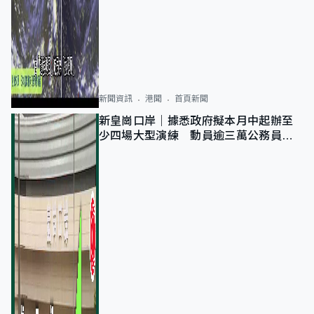
新聞資訊
港聞
首頁新聞
新皇崗口岸｜據悉政府擬本月中起辦至
少四場大型演練 動員逾三萬公務員人
次測試