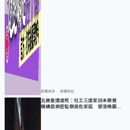
新聞資訊
新聞熱話
五歲童遭虐死｜社工三度家訪未察覺
機構倡頻密監察高危家庭 管浩鳴籲加
強跨部門協作