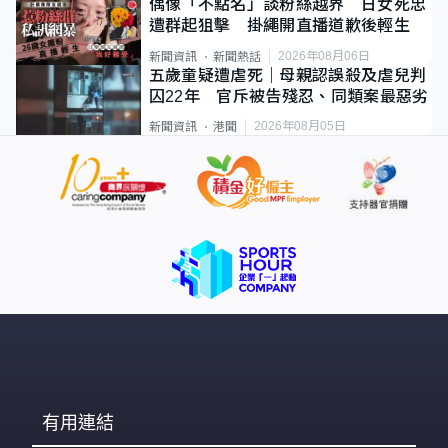
偶像「不點名」談粉絲越界 日女死忠
遭群起狙擊 掛繩開直播道歉後輕生
2026年08月06日
新聞資訊
新聞熱話
五歲童疑遭虐死｜母親認誤殺及虐兒判
囚22年 官斥被告殘忍、同類案最惡劣
2026年08月05日
新聞資訊
港聞
有用連結