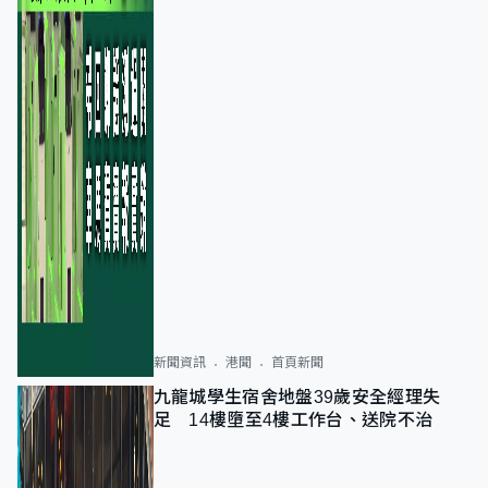
新聞資訊
港聞
首頁新聞
九龍城學生宿舍地盤39歲安全經理失
足 14樓墮至4樓工作台、送院不治