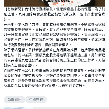
L
U
o
n
【有線新聞】內地流行直播帶貨，但網購產品未必有保證。為了加
a
m
d
u
強監管，九月開始將實施化妝品銷售的新規例，要求商家實名登
e
t
d
e
記。
:
2
在內地不少人為了方便，買化妝品都會選擇網購。不過很多商家都
7
曾被揭發虛假銷售、賣假貨，甚至產品有安全風險。國家藥監局九
.
8
月一日起將實施《化妝品網絡經營監督管理辦法》，提高網購平台
4
%
的管理責任，要求商家實名登記。同時要加強日常檢查，如發現違
法行為要及時制止和報告，保護消費者權益。
除了網絡經營，多條新措施都會在九月開始推行，包括限制商品過
度包裝。其中茶葉、酒類及化妝品等包裝不能超過三層。另外新建
的公共場所及居住建築都要符合無障礙設施工程的建設標準，方便
殘疾人士和長者出行。
而國務院早前公布的領事保護與協助條例亦將會實施。在國外的中
國公民在正當權益被侵犯、涉嫌違法犯罪或因重大突發事件安全受
威脅時，駐外外交機構都應該提供領事保護和協助。而投資方面，
私募投資基金管理條例亦將會實施，以規範行業發展。
新聞資訊
中國在線