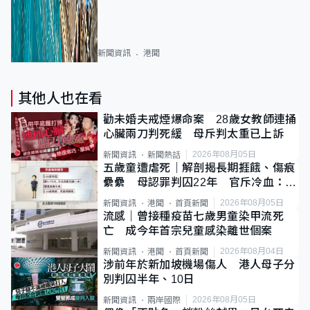
新聞資訊
港聞
其他人也在看
勸未婚夫戒煙爆命案 28歲女教師連捅
心臟兩刀判死緩 母斥判太重已上訴
2026年08月05日
新聞資訊
新聞熱話
五歲童遭虐死｜解剖揭長期捱餓、傷痕
纍纍 母認罪判囚22年 官斥冷血：同
類案最惡劣
2026年08月05日
新聞資訊
港聞
首頁新聞
流感｜曾接種疫苗七歲男童染甲流死
亡 成今年首宗兒童感染離世個案
2026年08月04日
新聞資訊
港聞
首頁新聞
涉前年於新加坡機場傷人 港人母子分
別判囚半年、10日
2026年08月05日
新聞資訊
兩岸國際