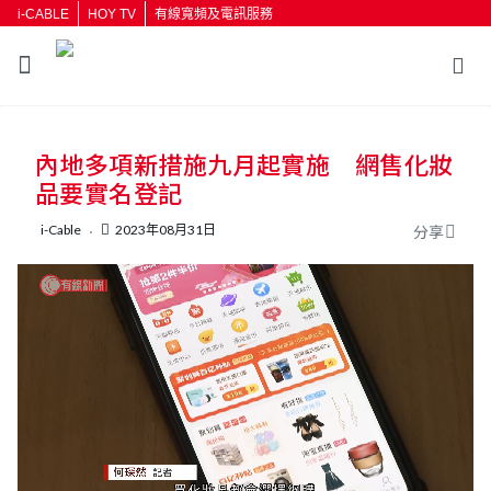
i-CABLE
HOY TV
有線寬頻及電訊服務
返回
內地多項新措施九月起實施 網售化妝
按輸入鍵開始搜尋
品要實名登記
i-Cable
2023年08月31日
分享