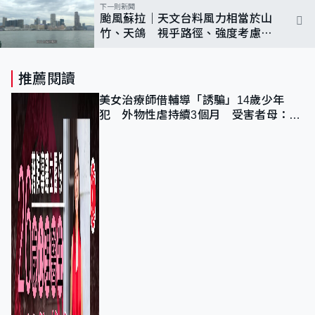
下一則新聞
颱風蘇拉｜天文台料風力相當於山
竹、天鴿 視乎路徑、強度考慮是
否掛10號風球 預計現嚴重風暴潮
推薦閱讀
美女治療師借輔導「誘騙」14歲少年
犯 外物性虐持續3個月 受害者母：要
保護其他人