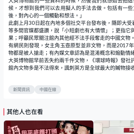
大英博物館的一些資料的時候，然後我們就想過去拍這
候，才想到我們可以去用擬人的手法去做。包括有一些
後，對內心的一個觸動和想法。」
此劇上月30日起在內地多個社交平台發布後，隨即大受
等多間官媒都盛讚，說「小短劇也有大情懷」；更指它
果；呼籲民眾關注館內其他經不法手段奪走的中國文物
有網民則發現，女主角玉壺原型並非文物，而是2017
物都是被人搶走；有內媒文章認為是混淆概念和煽動情
大英博物館早前丟失約兩千件文物，《環球時報》發社
館內文物多是不法得來，諷刺英方是全球最大的贓物接
新聞資訊
中國在線
其他人也在看