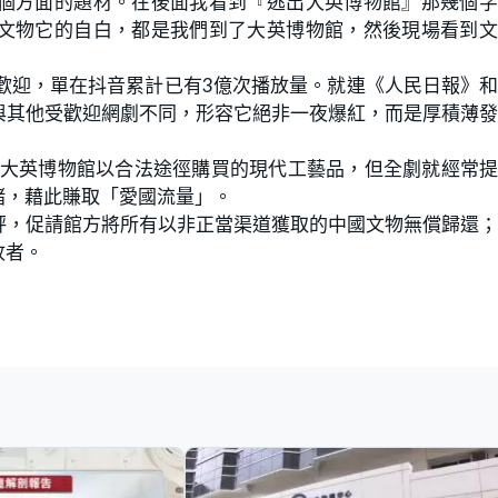
個方面的題材。在後面我看到『逃出大英博物館』那幾個字
文物它的自白，都是我們到了大英博物館，然後現場看到文
歡迎，單在抖音累計已有3億次播放量。就連《人民日報》
與其他受歡迎網劇不同，形容它絕非一夜爆紅，而是厚積薄
。
年大英博物館以合法途徑購買的現代工藝品，但全劇就經常
緒，藉此賺取「愛國流量」。
評，促請館方將所有以非正當渠道獲取的中國文物無償歸還
收者。