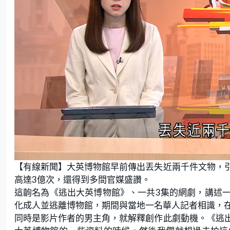
L
U
o
n
【有線新聞】大英博物館早前傳出丟失近兩千件文物，
a
m
d
u
e
t
高達3億次，還得到多間官媒盛讚。
d
e
:
這齣名為《逃出大英博物館》、一共3集的網劇，講述
2
8
.
化成人並逃離博物館，期間與當地一名華人記者相識，
5
7
同時是影片作者的男主角，就解釋創作此劇動機。《逃
%