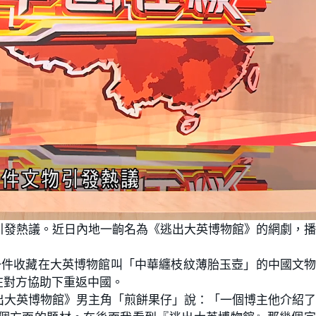
引發熱議。近日內地一齣名為《逃出大英博物館》的網劇，
一件收藏在大英博物館叫「中華纏枝紋薄胎玉壺」的中國文
在對方協助下重返中國。
出大英博物館》男主角「煎餅果仔」說：「一個博主他介紹