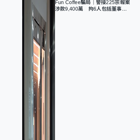
Fun Coffee騙局｜警接225宗報案
涉款9,400萬 拘6人包括董事股
東 最高金額一宗涉近千萬