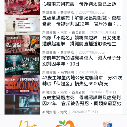
心臟兩刀判死緩 母斥判太重已上訴
2026年08月05日
新聞資訊
新聞熱話
五歲童遭虐死｜解剖揭長期捱餓、傷痕
纍纍 母認罪判囚22年 官斥冷血：同
類案最惡劣
2026年08月05日
新聞資訊
港聞
首頁新聞
偶像「不點名」談粉絲越界 日女死忠
遭群起狙擊 掛繩開直播道歉後輕生
2026年08月06日
新聞資訊
新聞熱話
涉前年於新加坡機場傷人 港人母子分
別判囚半年、10日
2026年08月05日
新聞資訊
兩岸國際
43歲主婦墮內地公安電騙陷阱 分81次
轉賬「保證金」損失近6900萬元
2026年08月07日
新聞資訊
港聞
首頁新聞
五歲童疑遭虐死｜母親認誤殺及虐兒判
囚22年 官斥被告殘忍、同類案最惡劣
2026年08月05日
新聞資訊
港聞