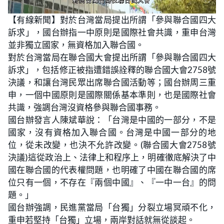
L
U
o
n
【有線新聞】對於台灣當局提出所謂「參與聯合國四大
a
m
d
u
訴求」，國台辦指一中原則是國際社會共識，重申台灣
e
t
d
e
:
並非獨立國家，無資格加入聯合國。
1
5
對於台灣當局在聯合國大會提出所謂「參與聯合國四大
.
5
訴求」，包括修正被指遭錯誤詮釋的聯合國大會2758號
2
%
決議，和讓台灣民眾出席聯合國活動等；國台辦周三重
申，一個中國原則是國際關係基本準則，也是國際社會
共識，強調台灣沒資格參與聯合國事務。
國台辦發言人陳斌華說：「台灣是中國的一部分，不是
國家，沒有資格加入聯合國。台灣是中國一部分的地
位，從未改變，也決不允許改變。(聯合國大會2758號
決議)這從政治上、法律上和程序上，明確徹底解決了中
國在聯合國的代表權問題，也明確了中國在聯合國的席
位只有一個，不存在『兩個中國』、『一中一台』的問
題。」
國台辦強調，民進黨當局「台獨」分裂立場冥頑不化，
重申若堅持「台獨」立場，兩岸對話就無從談起。