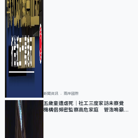
新聞資訊
兩岸國際
五歲童遭虐死｜社工三度家訪未察覺
機構倡頻密監察高危家庭 管浩鳴籲加
強跨部門協作