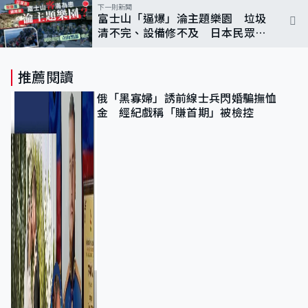
下一則新聞
富士山「逼爆」淪主題樂園 垃圾
清不完、設備修不及 日本民眾：
限制遊客進入
推薦閱讀
俄「黑寡婦」誘前線士兵閃婚騙撫恤
金 經紀戲稱「賺首期」被檢控