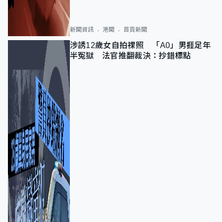
新聞資訊
港聞
首頁新聞
涉誘12歲女自拍祼照 「A0」男捱足年
半冤獄 法官推翻裁決：抄錯標點