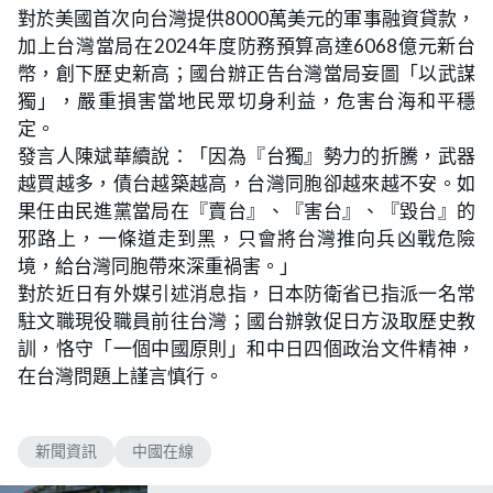
對於美國首次向台灣提供8000萬美元的軍事融資貸款，
加上台灣當局在2024年度防務預算高達6068億元新台
幣，創下歷史新高；國台辦正告台灣當局妄圖「以武謀
獨」，嚴重損害當地民眾切身利益，危害台海和平穩
定。
發言人陳斌華續說：「因為『台獨』勢力的折騰，武器
越買越多，債台越築越高，台灣同胞卻越來越不安。如
果任由民進黨當局在『賣台』、『害台』、『毀台』的
邪路上，一條道走到黑，只會將台灣推向兵凶戰危險
境，給台灣同胞帶來深重禍害。」
對於近日有外媒引述消息指，日本防衛省已指派一名常
駐文職現役職員前往台灣；國台辦敦促日方汲取歷史教
訓，恪守「一個中國原則」和中日四個政治文件精神，
在台灣問題上謹言慎行。
新聞資訊
中國在線