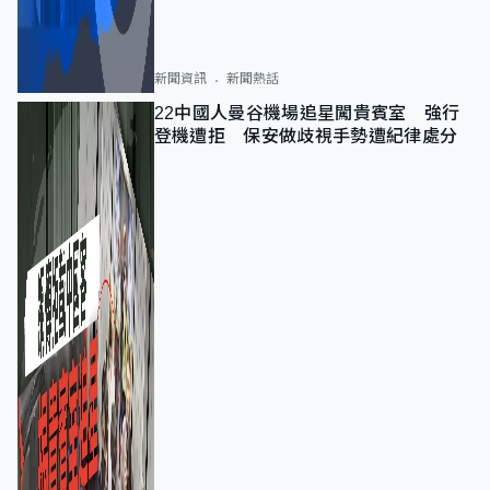
新聞資訊
新聞熱話
22中國人曼谷機場追星闖貴賓室 強行
登機遭拒 保安做歧視手勢遭紀律處分