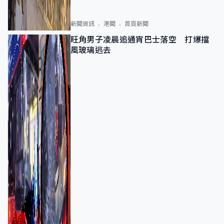
新聞資訊
港聞
首頁新聞
旺角男子凌晨追通宵巴士落空 打爆擋
風玻璃逃去