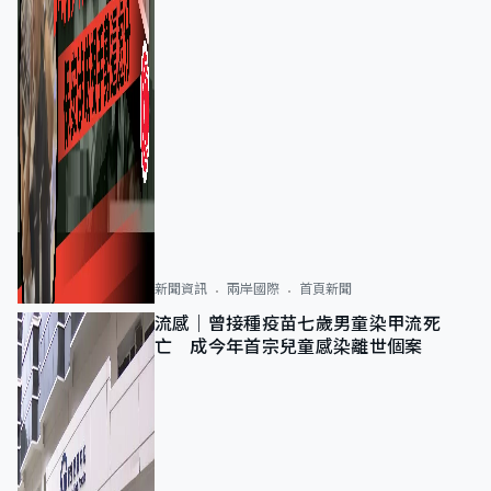
新聞資訊
兩岸國際
首頁新聞
流感｜曾接種疫苗七歲男童染甲流死
亡 成今年首宗兒童感染離世個案