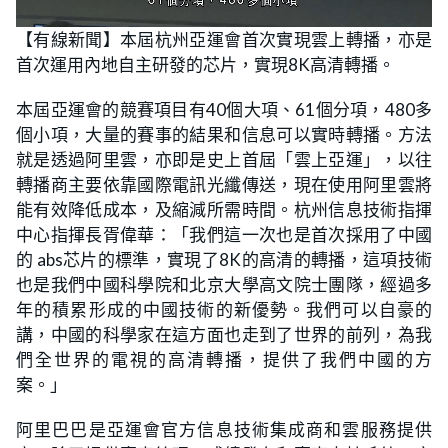
L
U
o
n
【有線新聞】本屆杭州亞運會首次實現雲上轉播，亦是
a
m
d
u
首次運用內地自主研發的芯片，實現8K高清轉播。
e
t
d
e
:
2
本屆亞運會的競賽項目有40個大項、61個分項，480多
3
.
個小項，大量的賽事的結果和信息可以實時轉播。方法
2
8
就是透過阿里雲，亦即是史上首屆「雲上亞運」，以往
%
轉播商主要依靠國際電訊光纖傳送，現在使用阿里雲將
能有效降低成本，及縮減所需時間。杭州信息技術指揮
中心指揮長胥偉華：「我們這一次也是首次採用了中國
的 abs芯片的標準，實現了8K的高清的轉播，這項技術
也是我們中國科學院和北京大學高文院士團隊，經過多
年的積累形成的中國技術的新優勢。我們可以自豪的
講，中國的科學家在這方面也走到了世界的前列，為我
們全世界的電視的高清轉播，提供了我們中國的方
案。」
阿里巴巴是亞運會官方信息技術集成商和雲服務提供