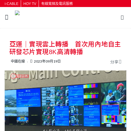
i-CABLE
HOY TV
有線寬頻及電訊服務
返回
亞運｜實現雲上轉播 首次用內地自主
按輸入鍵開始搜尋
研發芯片實現8K高清轉播
中國在線
2023年09月19日
分享