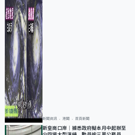
新聞資訊
港聞
首頁新聞
新皇崗口岸｜據悉政府擬本月中起辦至
少四場大型演練 動員逾三萬公務員人