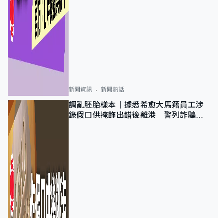
新聞資訊
新聞熱話
調亂胚胎樣本｜據悉希愈大馬籍員工涉
錄假口供掩飾出錯後離港 警列詐騙
正通緝在逃人士