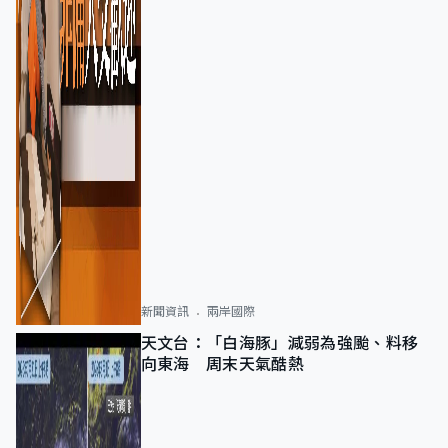
新聞資訊
兩岸國際
天文台：「白海豚」減弱為強颱、料移
向東海 周末天氣酷熱