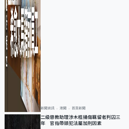
新聞資訊
港聞
首頁新聞
二級懲教助理涉木棍捅傷羈留者判囚三
年 官指帶頭犯法屬加刑因素