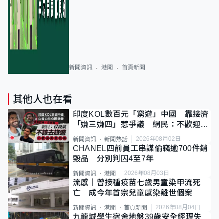
新聞資訊
港聞
首頁新聞
其他人也在看
印度KOL數百元「窮遊」中國 靠接濟
「嫌三嫌四」惹爭議 網民：不歡迎劣
質旅客
2026年08月02日
新聞資訊
新聞熱話
CHANEL四前員工串謀偷竊逾700件銷
毀品 分別判囚4至7年
2026年08月03日
新聞資訊
港聞
流感｜曾接種疫苗七歲男童染甲流死
亡 成今年首宗兒童感染離世個案
2026年08月04日
新聞資訊
港聞
首頁新聞
九龍城學生宿舍地盤39歲安全經理失