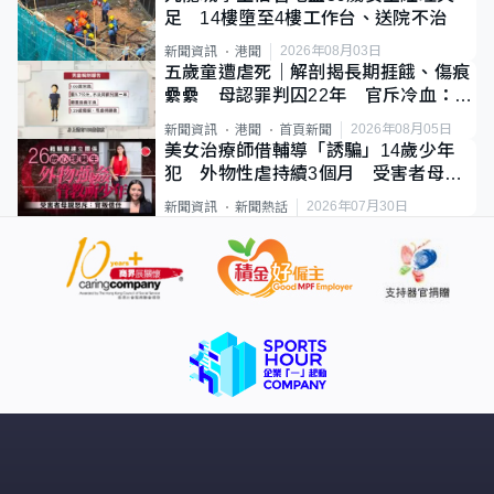
足 14樓墮至4樓工作台、送院不治
2026年08月03日
新聞資訊
港聞
五歲童遭虐死｜解剖揭長期捱餓、傷痕
纍纍 母認罪判囚22年 官斥冷血：同
類案最惡劣
2026年08月05日
新聞資訊
港聞
首頁新聞
美女治療師借輔導「誘騙」14歲少年
犯 外物性虐持續3個月 受害者母：
要保護其他人
2026年07月30日
新聞資訊
新聞熱話