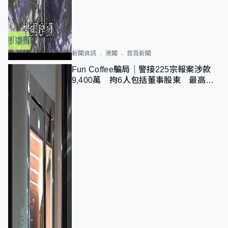
新聞資訊
港聞
首頁新聞
Fun Coffee騙局｜警接225宗報案涉款
9,400萬 拘6人包括董事股東 最高金
額一宗涉近千萬