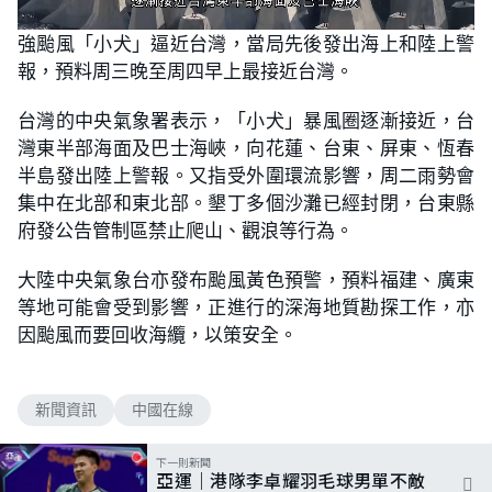
L
U
o
n
強颱風「小犬」逼近台灣，當局先後發出海上和陸上警
a
m
d
u
報，預料周三晚至周四早上最接近台灣。
e
t
d
e
:
5
台灣的中央氣象署表示，「小犬」暴風圈逐漸接近，台
8
.
灣東半部海面及巴士海峽，向花蓮、台東、屏東、恆春
7
0
半島發出陸上警報。又指受外圍環流影響，周二雨勢會
%
集中在北部和東北部。墾丁多個沙灘已經封閉，台東縣
府發公告管制區禁止爬山、觀浪等行為。
大陸中央氣象台亦發布颱風黃色預警，預料福建、廣東
等地可能會受到影響，正進行的深海地質勘探工作，亦
因颱風而要回收海纜，以策安全。
新聞資訊
中國在線
下一則新聞
亞運｜港隊李卓耀羽毛球男單不敵