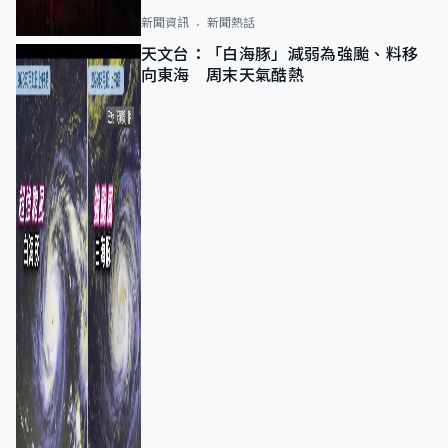
新聞資訊
新聞熱話
天文台：「白海豚」減弱為強颱、料移
向東海 周末天氣酷熱