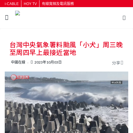
i-CABLE
HOY TV
有線寬頻及電訊服務
返回
台灣中央氣象署料颱風「小犬」周三晚
按輸入鍵開始搜尋
至周四早上最接近當地
中國在線
2023年10月03日
分享