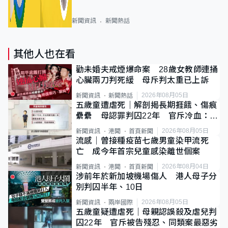
新聞資訊
新聞熱話
其他人也在看
勸未婚夫戒煙爆命案 28歲女教師連捅
心臟兩刀判死緩 母斥判太重已上訴
2026年08月05日
新聞資訊
新聞熱話
五歲童遭虐死｜解剖揭長期捱餓、傷痕
纍纍 母認罪判囚22年 官斥冷血：同
類案最惡劣
2026年08月05日
新聞資訊
港聞
首頁新聞
流感｜曾接種疫苗七歲男童染甲流死
亡 成今年首宗兒童感染離世個案
2026年08月04日
新聞資訊
港聞
首頁新聞
涉前年於新加坡機場傷人 港人母子分
別判囚半年、10日
2026年08月05日
新聞資訊
兩岸國際
五歲童疑遭虐死｜母親認誤殺及虐兒判
囚22年 官斥被告殘忍、同類案最惡劣