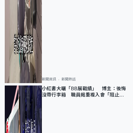
新聞資訊
新聞熱話
小紅書大曬「BB展戰績」 博主：後悔
沒帶行李箱 職員揭重複入會「阻止唔
到」