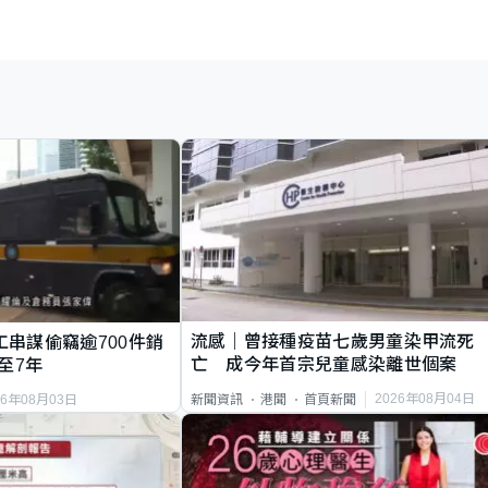
流感｜曾接種疫苗七歲男童染甲流死
工串謀偷竊逾700件銷
亡 成今年首宗兒童感染離世個案
至7年
2026年08月04日
新聞資訊
港聞
首頁新聞
26年08月03日