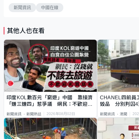
新聞資訊
中國在線
其他人也在看
印度KOL數百元「窮遊」中國 靠接濟
CHANEL四前員
「嫌三嫌四」惹爭議 網民：不歡迎劣
毀品 分別判囚4
質旅客
2026年08月02日
20
新聞資訊
新聞熱話
新聞資訊
港聞