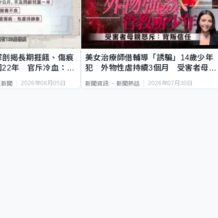
解剖揭長期捱餓、傷痕
美女治療師借輔導「誘騙」14歲少年
22年 官斥冷血：同
犯 外物性虐持續3個月 受害者母：
要保護其他人
2026年08月05日
2026年07月30日
頁新聞
新聞資訊
新聞熱話