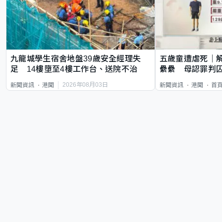
九龍城學生宿舍地盤39歲安全經理失
五歲童遭虐死｜
足 14樓墮至4樓工作台、送院不治
纍纍 母認罪判囚
類案最惡劣
2026年08月03日
新聞資訊
港聞
新聞資訊
港聞
首