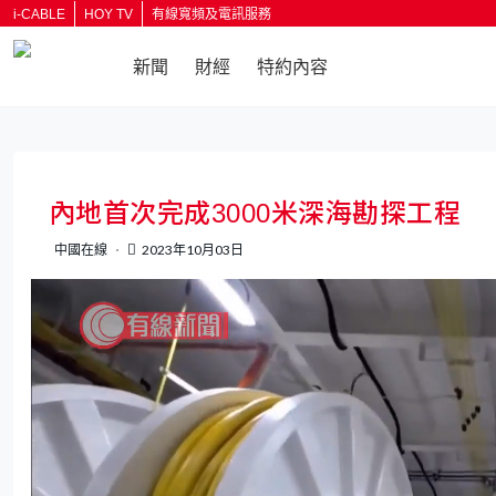
i-CABLE
HOY TV
有線寬頻及電訊服務
新聞
財經
特約內容
返回
內地首次完成3000米深海勘探工程
中國在線
2023年10月03日