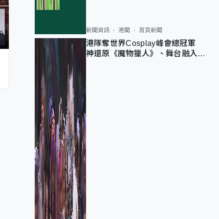
新聞資訊
港聞
首頁新聞
港隊奪世界Cosplay峰會總冠軍
神還原《魔物獵人》、舞台融入獅
子山 參賽者：讓大家認識香港