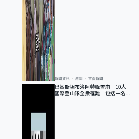
新聞資訊
港聞
首頁新聞
巴基斯坦布洛阿特峰雪崩 10人
國際登山隊全數罹難 包括一名中
國公民