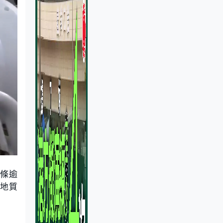
0條逾
的地質