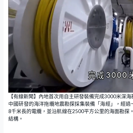
L
U
o
n
【有線新聞】內地首次用自主研發裝備完成3000米深海
a
m
d
u
e
t
中國研發的海洋拖纜地震勘探採集裝備「海經」，經過一
d
e
:
8千米長的電纜，並沿航線在2500平方公里的海面勘
7
7
.
結構。
4
2
%