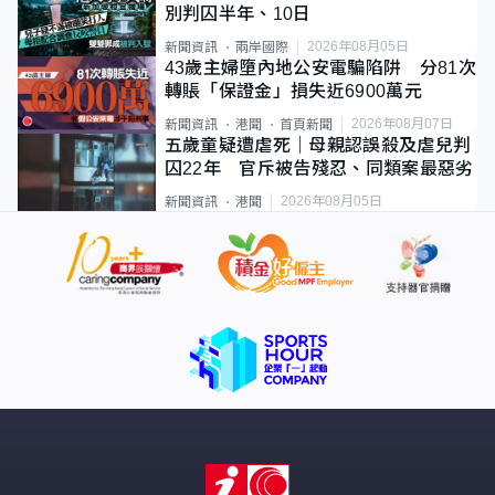
別判囚半年、10日
2026年08月05日
新聞資訊
兩岸國際
43歲主婦墮內地公安電騙陷阱 分81次
轉賬「保證金」損失近6900萬元
2026年08月07日
新聞資訊
港聞
首頁新聞
五歲童疑遭虐死｜母親認誤殺及虐兒判
囚22年 官斥被告殘忍、同類案最惡劣
2026年08月05日
新聞資訊
港聞