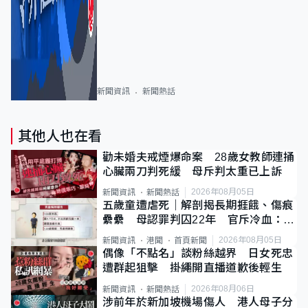
新聞資訊
新聞熱話
其他人也在看
勸未婚夫戒煙爆命案 28歲女教師連捅
心臟兩刀判死緩 母斥判太重已上訴
2026年08月05日
新聞資訊
新聞熱話
五歲童遭虐死｜解剖揭長期捱餓、傷痕
纍纍 母認罪判囚22年 官斥冷血：同
類案最惡劣
2026年08月05日
新聞資訊
港聞
首頁新聞
偶像「不點名」談粉絲越界 日女死忠
遭群起狙擊 掛繩開直播道歉後輕生
2026年08月06日
新聞資訊
新聞熱話
涉前年於新加坡機場傷人 港人母子分