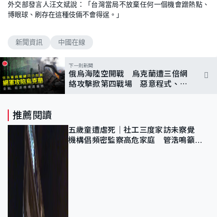
外交部發言人汪文斌說：「台灣當局不放棄任何一個機會蹭熱點、
博眼球、刷存在這種伎倆不會得逞。」
新聞資訊
中國在線
下一則新聞
俄烏海陸空開戰 烏克蘭遭三倍網
絡攻擊掀第四戰場 惡意程式、網
絡擠塞癱瘓政府
推薦閱讀
五歲童遭虐死｜社工三度家訪未察覺
機構倡頻密監察高危家庭 管浩鳴籲加
強跨部門協作