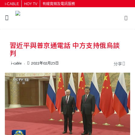
i-CABLE
HOY TV
有線寬頻及電訊服務
習近平與普京通電話 中方支持俄烏談
判
i-cable
2022年02月25日
分享