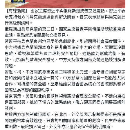
【有線新聞】 國家主席習近平與俄羅斯總統普京通電話，習近平表
示支持俄方同烏克蘭通過談判解決問題，普京表示願意與烏克蘭進
行高級別談判。
俄羅斯出兵烏克蘭的第二日，國家主席習近平與俄羅斯總統普京通
電話，重點就烏克蘭局勢交換意見。
習近平指烏克蘭東部地區局勢急劇變化，引起國際社會高度關注，
中方根據烏克蘭問題本身的是非曲直決定中方的立場，要摒棄冷戰
思維，重視和尊重各國合理的安全關切，通過談判形成均衡、有
效、可持續的歐洲安全機制，中方支持俄方同烏克蘭通過談判解決
問題。
習近平稱，中方關於尊重各國主權和領土完整，遵守聯合國憲章宗
旨和原則的基本立場是一貫的，中方願意同國際社會一起倡導共同
合作、可持續的安全觀，堅定維護以聯合國為核心的國際體系和以
國際法為基礎的國際秩序。
普京表示，美國和北約長期無視俄羅斯合理安全關切，不斷向東推
進軍事部署，挑起了俄方的戰略底線，俄方願意同烏方開展高級別
談判。
對於西方加強制裁俄羅斯，在北京，外交部表示制裁從來不是解決
問題的根本有效途徑，只會對相關國家和地區的經濟、民生帶來嚴
重困難。最終損人害己。外交部亦回應台灣宣布制裁俄羅斯。