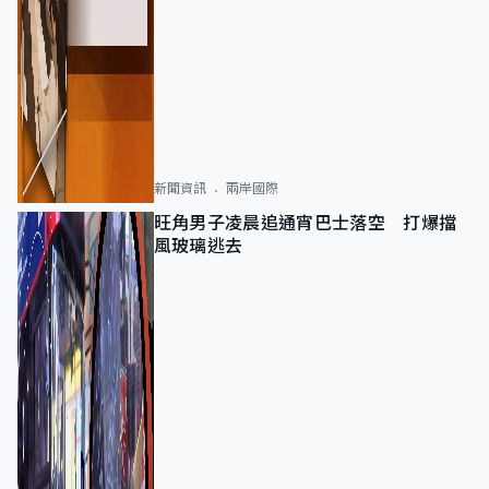
新聞資訊
兩岸國際
旺角男子凌晨追通宵巴士落空 打爆擋
風玻璃逃去