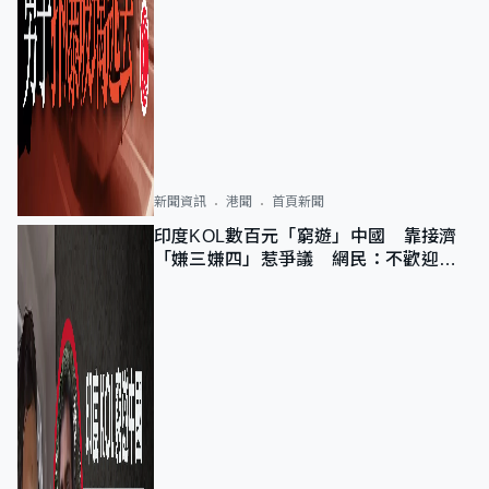
新聞資訊
港聞
首頁新聞
印度KOL數百元「窮遊」中國 靠接濟
「嫌三嫌四」惹爭議 網民：不歡迎劣
質旅客