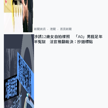
新聞資訊
港聞
首頁新聞
涉誘12歲女自拍祼照 「A0」男捱足年
半冤獄 法官推翻裁決：抄錯標點