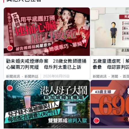
勸未婚夫戒煙爆命案 28歲女教師連捅
五歲童遭虐死｜
心臟兩刀判死緩 母斥判太重已上訴
纍纍 母認罪判囚
類案最惡劣
2026年08月05日
新聞資訊
新聞熱話
新聞資訊
港聞
首