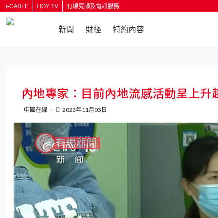
i-CABLE
HOY TV
有線寬頻及電訊服務
新聞
財經
特約內容
返回
內地專家：目前內地流感活動呈上升
中國在線
2023年11月03日