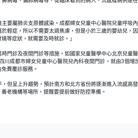
、鼻病毒、偏肺病毒等，從臨床看到的病人，流感樣病例是
童主要屬肺炎支原體感染。成都婦女兒童中心醫院兒童呼吸
屬於輕症，所以不需要太過焦慮，但是小於三歲的嬰幼兒，
發燒等症狀，就需要及時就診。」
延時門診及夜間門診等措施，如國家兒童醫學中心北京兒童
四川成都市婦女兒童中心醫院兒內科夜間門診，就由3個增
內免費覆診服務。
平，但呈上升趨勢，預計南方和北方省份將逐漸進入流感高
、養老機構等場所，提醒要提前做好防控準備。