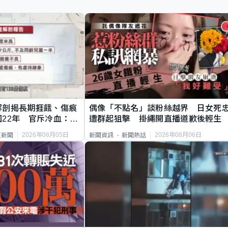
解剖揭長期捱餓、傷痕
偶像「不點名」談粉絲越界 日女死
22年 官斥冷血：同
遭群起狙擊 掛繩開直播道歉後輕生
2026年08月05日
2026年08月06日
頁新聞
新聞資訊
新聞熱話