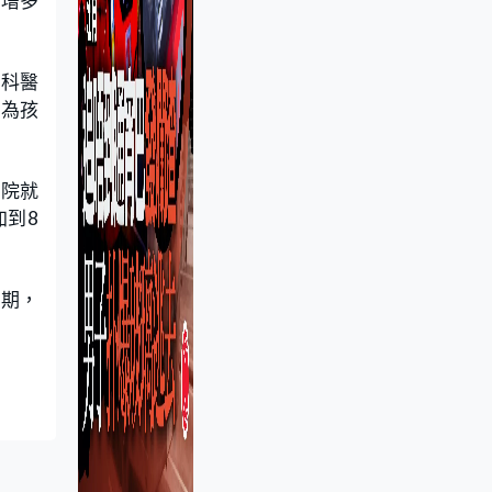
在增多
內科醫
因為孩
醫院就
加到8
發期，