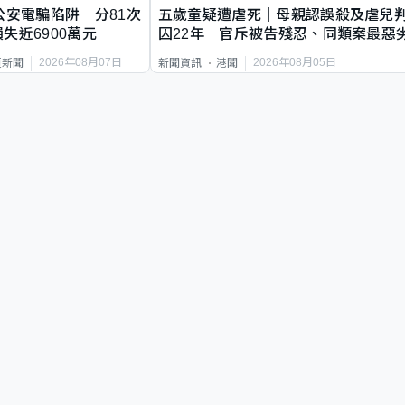
公安電騙陷阱 分81次
五歲童疑遭虐死｜母親認誤殺及虐兒
失近6900萬元
囚22年 官斥被告殘忍、同類案最惡
2026年08月07日
2026年08月05日
頁新聞
新聞資訊
港聞