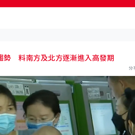
按輸入鍵開始搜尋
趨勢 料南方及北方逐漸進入高發期
分