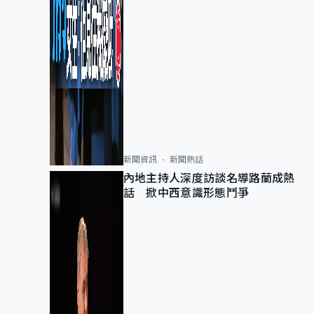
新聞資訊
新聞熱話
內地主持人深度訪談名導路蘭成熱
話 掀中西意識形態鬥爭