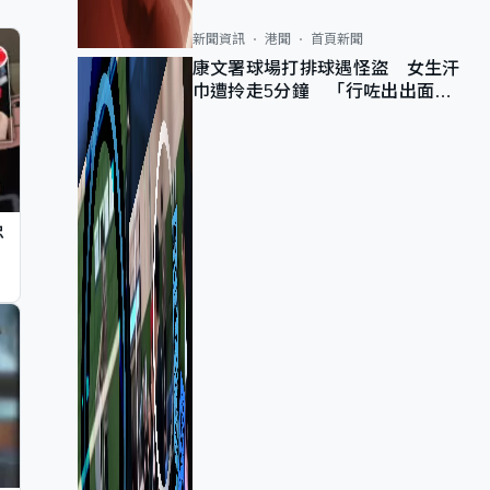
新聞資訊
港聞
首頁新聞
康文署球場打排球遇怪盜 女生汗
巾遭拎走5分鐘 「行咗出出面唔
知做乜」
忠