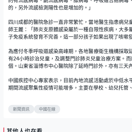
的有流感病毒、副流感病毒、腺病毒、呼吸道合胞病毒
的，另外流感檢測陽性也是增加的。」
四川成都的醫院急診一直非常繁忙，當地醫生指患病兒
師王麗：「肺炎支原體感染屬於一種自限性疾病，大多
子免疫系統發育不完善，這一部分孩子如果出現了咳嗽
為應付冬季呼吸道感染高峰期，各地醫療衛生機構採取
有24小時診治兒童，及調整門診肺炎兒童治療方案。而
個。山東省淄博市中心醫院除了延時門診外，亦有三天
中國疾控中心專家表示，目前內地流感活動處於中低水
期間流感聚集性疫情可能增多，主要在學校、幼兒托管
新聞資訊
中國在線
其他人也在看