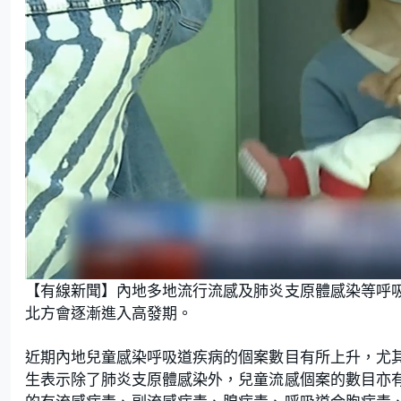
L
U
o
n
【有線新聞】內地多地流行流感及肺炎支原體感染等呼
a
m
d
u
e
t
北方會逐漸進入高發期。
d
e
:
2
3
.
近期內地兒童感染呼吸道疾病的個案數目有所上升，尤
5
7
生表示除了肺炎支原體感染外，兒童流感個案的數目亦
%