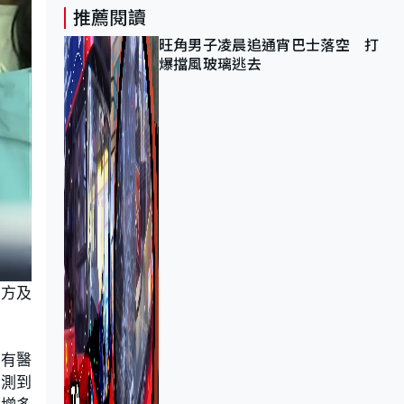
推薦閱讀
旺角男子凌晨追通宵巴士落空 打
爆擋風玻璃逃去
南方及
。有醫
檢測到