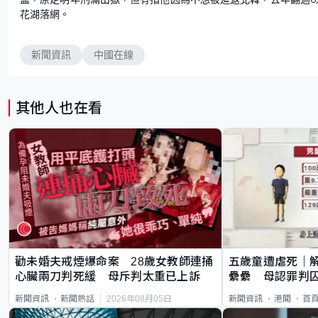
花湖落網。
新聞資訊
中國在線
其他人也在看
勸未婚夫戒煙爆命案 28歲女教師連捅
五歲童遭虐死｜
心臟兩刀判死緩 母斥判太重已上訴
纍纍 母認罪判囚
類案最惡劣
2026年08月05日
新聞資訊
新聞熱話
新聞資訊
港聞
首