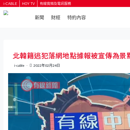
i-CABLE
HOY TV
有線寬頻及電訊服務
新聞
財經
特約內容
返回
北韓籍逃犯落網地點據報被宣傳為景
i-cable
2022年02月24日