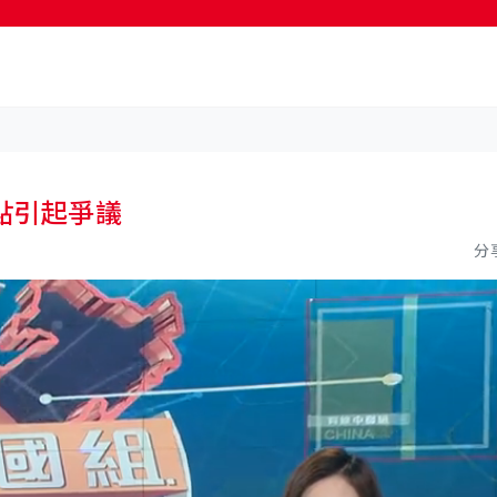
按輸入鍵開始搜尋
點引起爭議
分