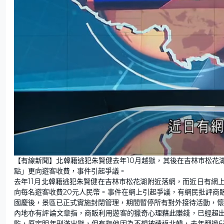
L
U
o
n
【有線新聞】北韓籍逃犯朱賢健去年10月越獄，其後在吉林市松花
a
m
d
u
點」更向遊客收費，事件引起爭議。
e
t
d
e
:
去年11月北韓籍逃犯朱賢健在吉林市松花湖附近落網，而近日有網
5
7
向每名遊客收費20元人民幣。事件在網上引起爭議，有網民批評商
.
2
國慶後，景區已正式實施封閉管理，期間暫停所有對外接待活動，懷
3
%
內地亦有評論文章指，商販利用遊客的獵奇心理藉此賺錢，已經超
監，原定明年刑滿出獄，但有指他因為不想被遣返北韓，去年翻過6