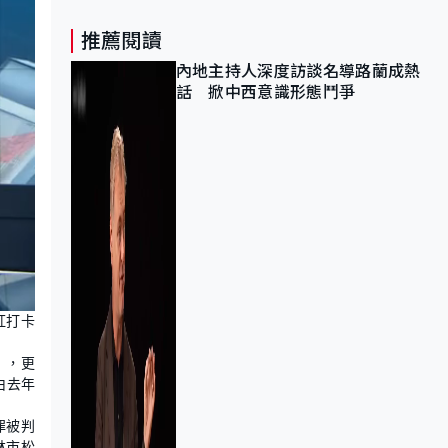
推薦閱讀
內地主持人深度訪談名導路蘭成熱
話 掀中西意識形態鬥爭
紅打卡
」，更
由去年
罪被判
林市松