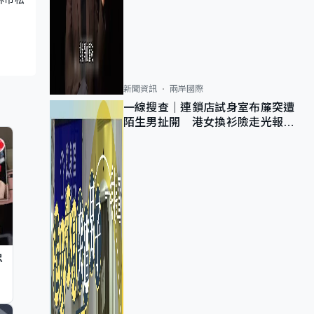
新聞資訊
兩岸國際
一線搜查｜連鎖店試身室布簾突遭
陌生男扯開 港女換衫險走光報
警 全港分店急換實體門
忠