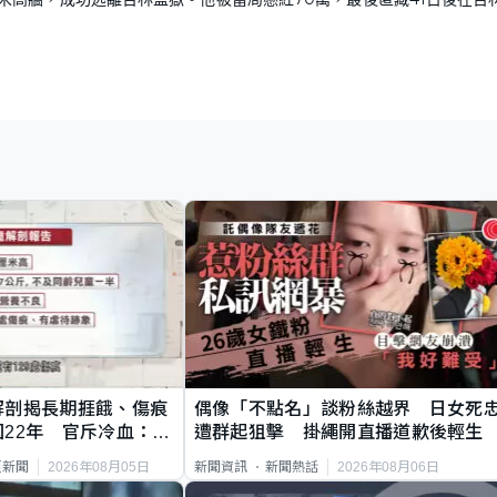
解剖揭長期捱餓、傷痕
偶像「不點名」談粉絲越界 日女死
22年 官斥冷血：同
遭群起狙擊 掛繩開直播道歉後輕生
2026年08月05日
2026年08月06日
頁新聞
新聞資訊
新聞熱話