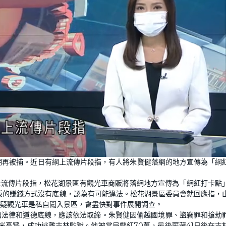
湖再被捕。近日有網上流傳片段指，有人將朱賢健落網的地方宣傳為「網
上流傳片段指，松花湖景區有觀光車商販將落網地方宣傳為「網紅打卡點
販的賺錢方式沒有底線，認為有可能違法。松花湖景區委員會就回應指，
疑觀光車是私自闖入景區，會盡快對事件展開調查。
出法律和道德底線，應該依法取締。朱賢健因偷越國境罪、盜竊罪和搶劫
米高牆，成功逃離吉林監獄。他被當局懸紅70萬，最後匿藏41日後在吉