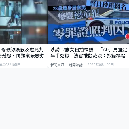
｜母親認誤殺及虐兒判
涉誘12歲女自拍祼照 「A0」男捱足
告殘忍、同類案最惡劣
年半冤獄 法官推翻裁決：抄錯標點
26年08月05日
2026年08月06日
新聞資訊
新聞熱話