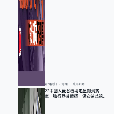
新聞資訊
港聞
首頁新聞
22中國人曼谷機場追星闖貴賓
室 強行登機遭拒 保安做歧視手
勢遭紀律處分