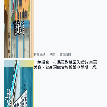
新聞資訊
港聞
首頁新聞
一線搜查｜市民買教練堂失近$200萬
美容、健身預繳合約擬設冷靜期 業界
憂退款計法對商戶不公