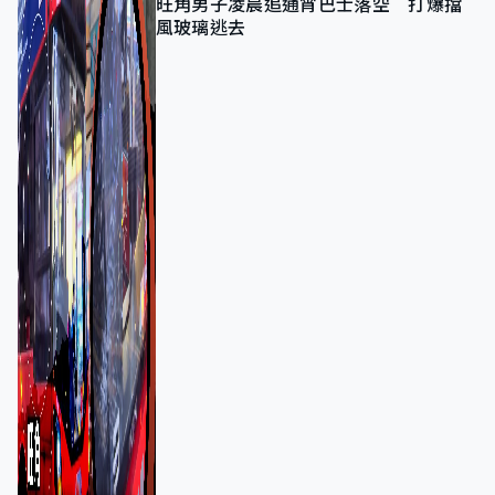
旺角男子凌晨追通宵巴士落空 打爆擋
風玻璃逃去