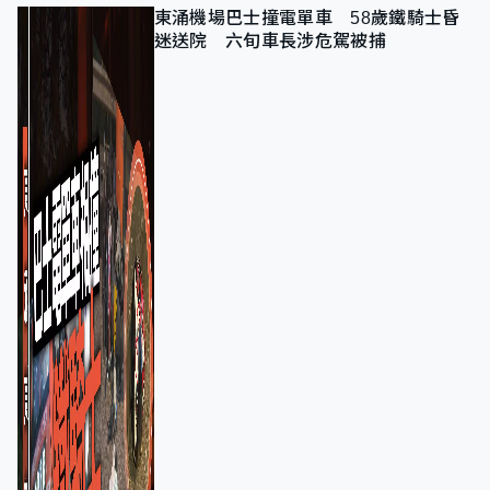
東涌機場巴士撞電單車 58歲鐵騎士昏
迷送院 六旬車長涉危駕被捕