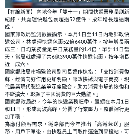
L
U
o
n
【有線新聞】 內地今年「雙十一」期間快遞業務量刷新
a
m
d
u
紀錄，共處理快遞包裹超過52億件，按年增長超過兩
e
t
d
e
:
成。
4
1
國家郵政局監測數據顯示，本月1日至11日內地郵政快
.
0
遞公司，共處理快遞包裹52億6400萬件，按年增長兩
3
%
成三，日均業務量是平日業務量的1.4倍。單計11日當
天，當局就處理了共6億3900萬件快遞包裹，按年增長
近一成六。
國家郵政局市場監管司副司長邊作棟指：「支撐消費復
蘇、經濟向好作用更加明顯，郵政快遞與電子商務、現
代農業現代製造業等深度融合，助力消費市場的恢復和
不斷擴大，彰顯了中國消費的巨大動能。」
國家郵政局說，今年的快遞業務旺季，繼續在本月1日
和11日，形成兩波高峰，分攤了行業壓力，整體運行更
加平穩。
為應付顧客需求，鐵路部門今年推出「高鐵急送」服
務，用戶下單後，由快遞員上門取件運送到高鐵站，可