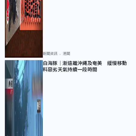
新聞資訊
港聞
白海豚｜漸遠離沖繩及奄美 緩慢移動
料惡劣天氣持續一段時間