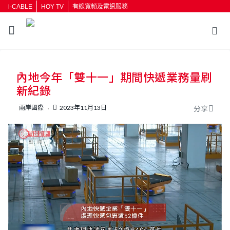
i-CABLE
HOY TV
有線寬頻及電訊服務
返回
內地今年「雙十一」期間快遞業務量刷
按輸入鍵開始搜尋
新紀錄
兩岸國際
2023年11月13日
分享