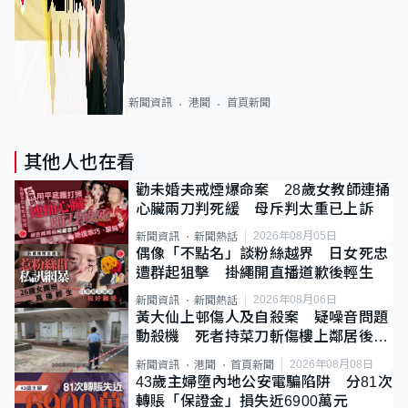
新聞資訊
港聞
首頁新聞
其他人也在看
勸未婚夫戒煙爆命案 28歲女教師連捅
心臟兩刀判死緩 母斥判太重已上訴
2026年08月05日
新聞資訊
新聞熱話
偶像「不點名」談粉絲越界 日女死忠
遭群起狙擊 掛繩開直播道歉後輕生
2026年08月06日
新聞資訊
新聞熱話
黃大仙上邨傷人及自殺案 疑噪音問題
動殺機 死者持菜刀斬傷樓上鄰居後墮
斃
2026年08月08日
新聞資訊
港聞
首頁新聞
43歲主婦墮內地公安電騙陷阱 分81次
轉賬「保證金」損失近6900萬元