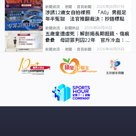
2026年08月07日
新聞資訊
港聞
首頁新聞
涉誘12歲女自拍祼照 「A0」男捱足
年半冤獄 法官推翻裁決：抄錯標點
2026年08月06日
新聞資訊
新聞熱話
五歲童遭虐死｜解剖揭長期捱餓、傷痕
纍纍 母認罪判囚22年 官斥冷血：同
類案最惡劣
2026年08月05日
新聞資訊
港聞
首頁新聞