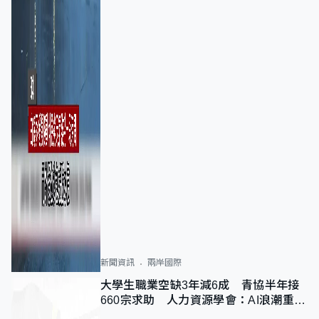
新聞資訊
兩岸國際
大學生職業空缺3年減6成 青協半年接
660宗求助 人力資源學會：AI浪潮重整
職位需求