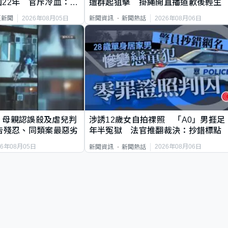
22年 官斥冷血：同
遭群起狙擊 掛繩開直播道歉後輕生
2026年08月05日
2026年08月06日
頁新聞
新聞資訊
新聞熱話
｜母親認誤殺及虐兒判
涉誘12歲女自拍祼照 「A0」男捱足
告殘忍、同類案最惡劣
年半冤獄 法官推翻裁決：抄錯標點
26年08月05日
2026年08月06日
新聞資訊
新聞熱話