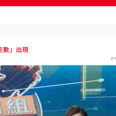
按輸入鍵開始搜尋
走數」出現
分