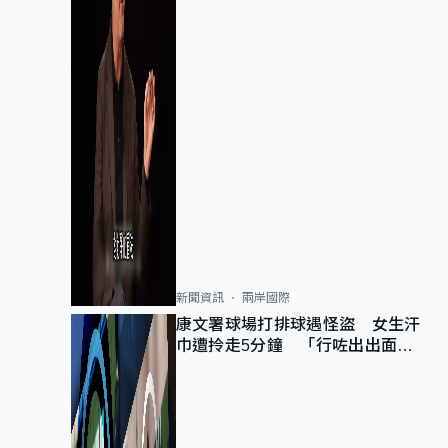
新聞資訊
兩岸國際
康文署球場打排球遇怪盜 女生汗
巾遭拎走5分鐘 「行咗出出面唔
知做乜」