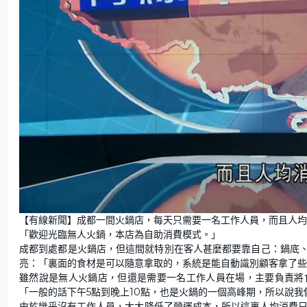
L
U
o
n
【有線新聞】成都一間火鍋店，每天只需要一名工作人員，而且人均
a
m
d
u
「歡迎光臨無人火鍋，本店為自助消費模式。」
e
t
d
e
:
成都到處都是火鍋店，但這間就特別在客人甚麼都要靠自己：鍋底
4
7
亮：「裏面的食材是可以隨意拿取的，系統是能自動識別顧客拿了些
.
0
雖然說是無人火鍋店，但還是需要一名工作人員在場，主要負責將
9
%
「一般的話下午5點到晚上10點，也是火鍋的一個高峰期，所以說
由於幾乎沒有工作人員，大大降低了營運成本，所以這裏人均消費只