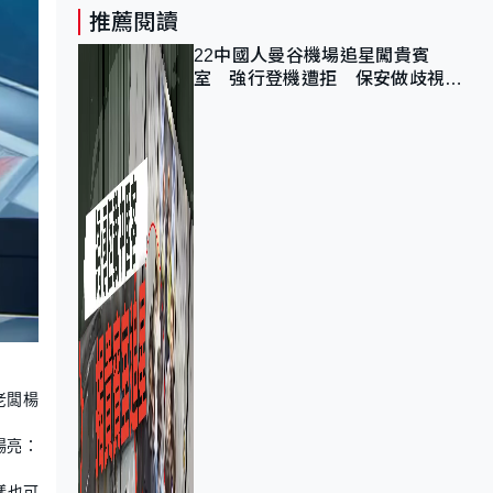
推薦閱讀
22中國人曼谷機場追星闖貴賓
室 強行登機遭拒 保安做歧視手
勢遭紀律處分
老闆楊
楊亮：
樣也可