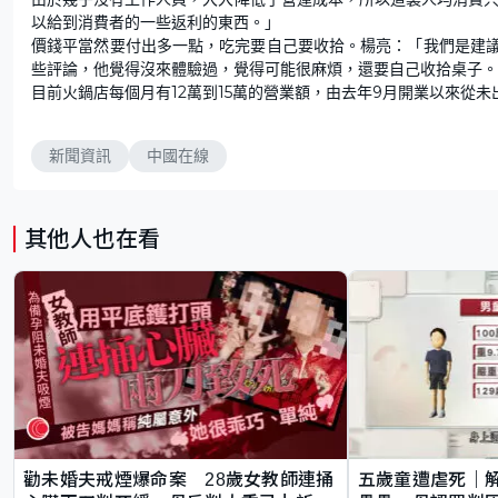
以給到消費者的一些返利的東西。」
價錢平當然要付出多一點，吃完要自己要收拾。楊亮：「我們是建
些評論，他覺得沒來體驗過，覺得可能很麻煩，還要自己收拾桌子。
目前火鍋店每個月有12萬到15萬的營業額，由去年9月開業以來從
新聞資訊
中國在線
其他人也在看
勸未婚夫戒煙爆命案 28歲女教師連捅
五歲童遭虐死｜