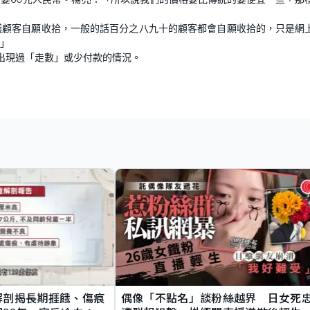
議顧客自願收拾，一般的話百分之八九十的顧客都會自願收拾的，只是網
」
未出現過「走數」或少付款的情況。
解剖揭長期捱餓、傷痕
偶像「不點名」談粉絲越界 日女死