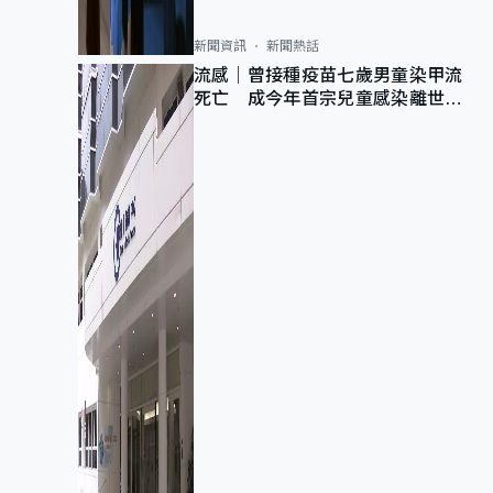
新聞資訊
新聞熱話
流感｜曾接種疫苗七歲男童染甲流
死亡 成今年首宗兒童感染離世個
案