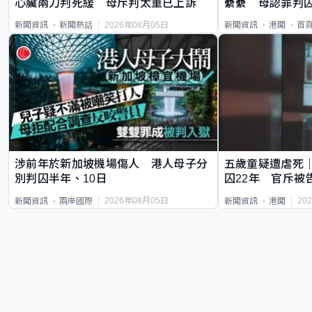
心臟兩刀判死緩 母斥判太重已上訴
纍纍 母認罪判囚
類案最惡劣
2026年08月05日
新聞資訊
新聞熱話
新聞資訊
港聞
首
涉前年於新加坡機場傷人 港人母子分
五歲童疑遭虐死
別判囚半年、10日
囚22年 官斥被
2026年08月05日
20
新聞資訊
兩岸國際
新聞資訊
港聞