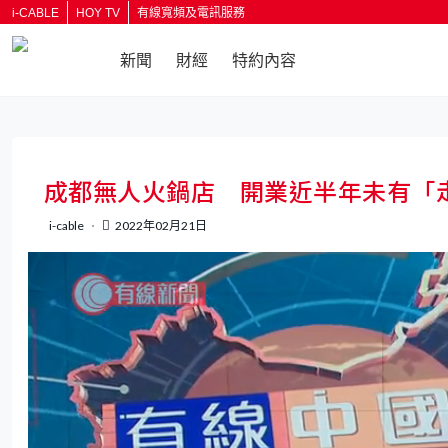
i-CABLE
HOY TV
有線寬頻及電訊服務
新聞
財經
特約內容
返回
成都無人火鍋店 開業近半年未有「
i-cable
2022年02月21日