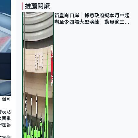
推薦閱讀
新皇崗口岸｜據悉政府擬本月中起
辦至少四場大型演練 動員逾三萬
公務員人次測試
，但可
發表貼
負面批
罪起訴
並無侮