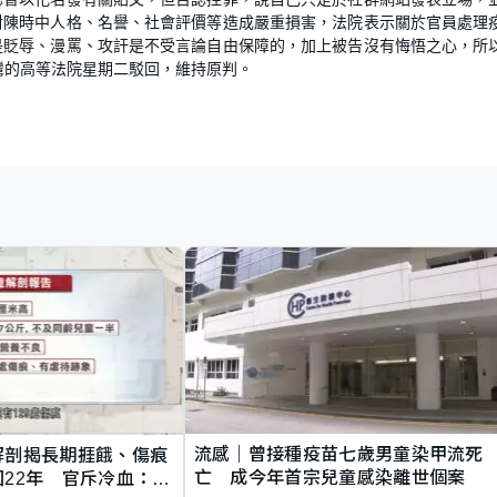
對陳時中人格、名譽、社會評價等造成嚴重損害，法院表示關於官員處理
是貶辱、漫罵、攻訐是不受言論自由保障的，加上被告沒有悔悟之心，所
灣的高等法院星期二駁回，維持原判。
流感｜曾接種疫苗七歲男童染甲流死
解剖揭長期捱餓、傷痕
亡 成今年首宗兒童感染離世個案
22年 官斥冷血：同