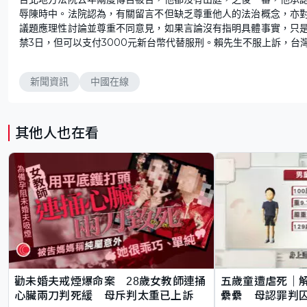
辱陳時中。法院認為，有關留言不但缺乏尊重他人的法治概念，亦
議題應理性討論並尊重不同意見，如果言論沒有指明具體事實，只
禁3日，但可以支付3000元新台幣代替服刑。賴先生不服上訴，台
新聞資訊
中國在線
其他人也在看
勸未婚夫戒煙爆命案 28歲女教師連捅
五歲童遭虐死｜
心臟兩刀判死緩 母斥判太重已上訴
纍纍 母認罪判囚