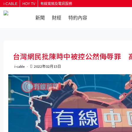
i-CABLE
HOY TV
有線寬頻及電訊服務
新聞
財經
特約內容
返回
台灣網民批陳時中被控公然侮辱罪 
i-cable
2022年02月15日