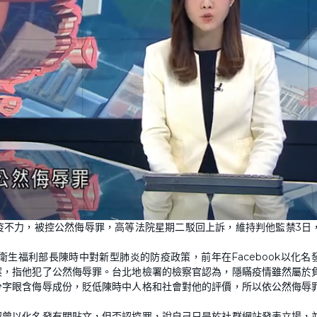
疫不力，被控公然侮辱罪，高等法院星期二駁回上訴，維持判他監禁3日
生福利部長陳時中對新型肺炎的防疫政策，前年在Facebook以化名
案，指他犯了公然侮辱罪。台北地檢署的檢察官認為，隱瞞疫情雖然屬於
分字眼含侮辱成份，貶低陳時中人格和社會對他的評價，所以依公然侮辱
認曾以化名發有關貼文，但否認控罪，說自己只是於社群網站發表立場，