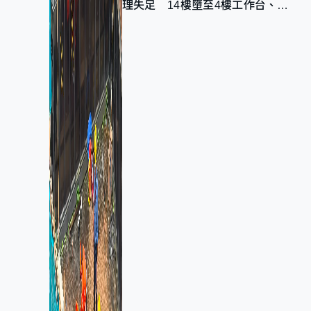
理失足 14樓墮至4樓工作台、送
院不治