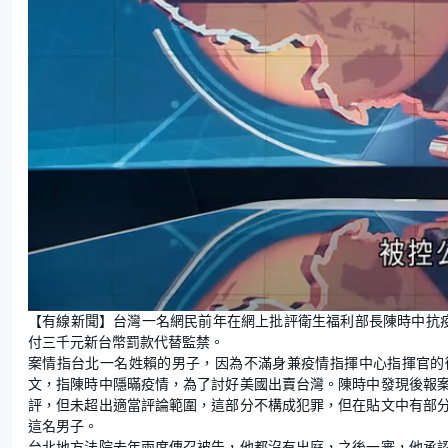
L
U
o
n
【有線新聞】台灣一名網民前年在網上批評衛生福利部長陳時中抗
a
m
d
u
付三千元新台幣罰款代替監禁。
e
t
d
e
:
案情指台北一名姓賴的男子，因為不滿身兼疫情指揮中心指揮官的衛
4
6
文，指陳時中隱暪疫情，為了討好美國出賣台灣。陳時中發現後報
.
4
評，但未超出適當評論範圍，這部分不構成犯罪，但在貼文中有部
0
%
這名男子。
台北地方法院去年兩度傳召被告，他都沒有出庭，之後一審，他承