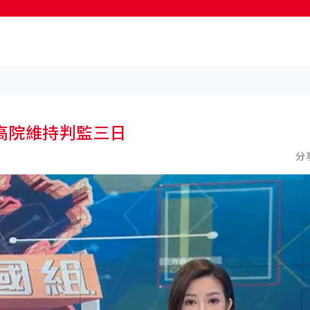
按輸入鍵開始搜尋
高院維持判監三日
分