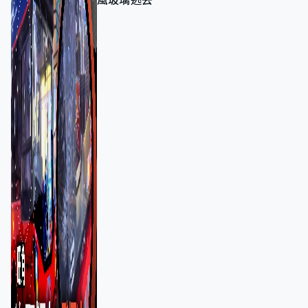
風玻璃逃去