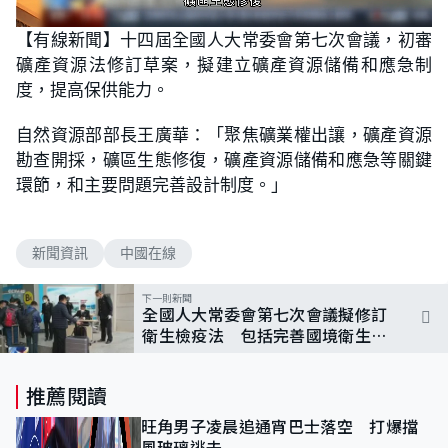
L
U
o
n
【有線新聞】十四屆全國人大常委會第七次會議，初審
a
m
d
u
礦產資源法修訂草案，擬建立礦產資源儲備和應急制
e
t
d
e
:
度，提高保供能力。
1
0
0
自然資源部部長王廣華：「聚焦礦業權出讓，礦產資源
.
0
勘查開採，礦區生態修復，礦產資源儲備和應急等關鍵
0
%
環節，和主要問題完善設計制度。」
新聞資訊
中國在線
下一則新聞
全國人大常委會第七次會議擬修訂
衛生檢疫法 包括完善國境衛生檢
疫常態化制度
推薦閱讀
旺角男子凌晨追通宵巴士落空 打爆擋