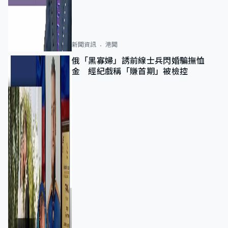
新聞資訊
港聞
俄「黑寡婦」誘前線士兵閃婚騙撫恤
金 經紀戲稱「賺首期」被檢控