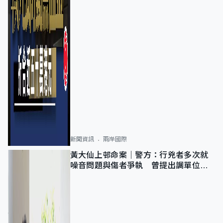
新聞資訊
兩岸國際
黃大仙上邨命案｜警方：行兇者多次就
噪音問題與傷者爭執 曾提出調單位已
獲批