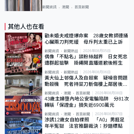
新聞資訊
港聞
首頁新聞
其他人也在看
勸未婚夫戒煙爆命案 28歲女教師連捅
心臟兩刀判死緩 母斥判太重已上訴
2026年08月05日
新聞資訊
新聞熱話
偶像「不點名」談粉絲越界 日女死忠
遭群起狙擊 掛繩開直播道歉後輕生
2026年08月06日
新聞資訊
新聞熱話
黃大仙上邨傷人及自殺案 疑噪音問題
動殺機 死者持菜刀斬傷樓上鄰居後墮
斃
2026年08月08日
新聞資訊
港聞
首頁新聞
43歲主婦墮內地公安電騙陷阱 分81次
轉賬「保證金」損失近6900萬元
2026年08月07日
新聞資訊
港聞
首頁新聞
涉誘12歲女自拍祼照 「A0」男捱足
年半冤獄 法官推翻裁決：抄錯標點