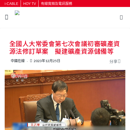
i-CABLE
HOY TV
有線寬頻及電訊服務
返回
全國人大常委會第七次會議初審礦產資
按輸入鍵開始搜尋
源法修訂草案 擬建礦產資源儲備等
中國在線
2023年12月25日
分享