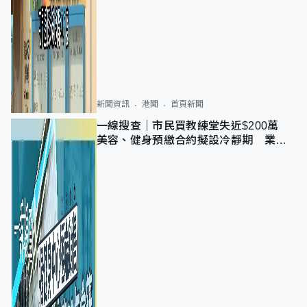
新聞資訊
港聞
首頁新聞
一線搜查｜市民買教練堂失近$200萬
美容、健身預繳合約擬設冷靜期 業界
憂退款計法對商戶不公