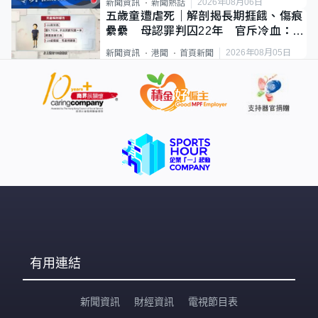
2026年08月06日
新聞資訊
新聞熱話
五歲童遭虐死｜解剖揭長期捱餓、傷痕
纍纍 母認罪判囚22年 官斥冷血：同
類案最惡劣
2026年08月05日
新聞資訊
港聞
首頁新聞
有用連結
新聞資訊
財經資訊
電視節目表