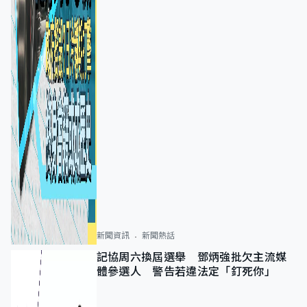
新聞資訊
新聞熱話
記協周六換屆選舉 鄧炳強批欠主流媒
體參選人 警告若違法定「釘死你」