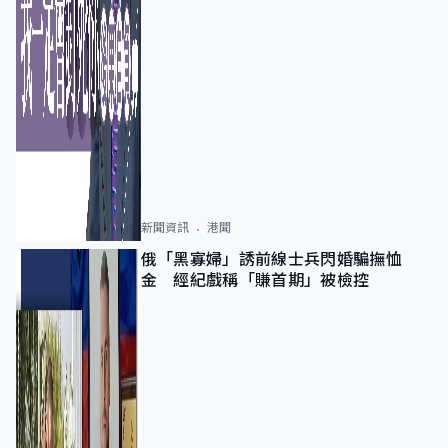
新聞資訊
港聞
俄「黑寡婦」誘前線士兵閃婚騙撫恤
金 經紀戲稱「賺首期」被檢控