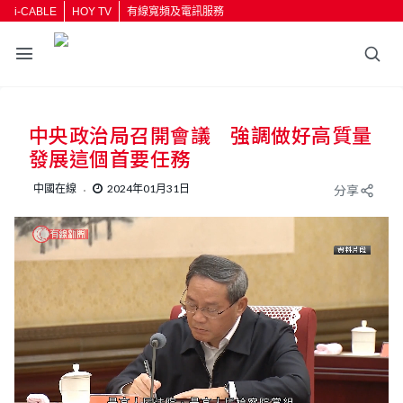
i-CABLE
HOY TV
有線寬頻及電訊服務
返回
中央政治局召開會議 強調做好高質量
按輸入鍵開始搜尋
發展這個首要任務
中國在線
2024年01月31日
分享