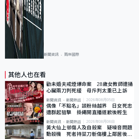
新聞資訊
兩岸國際
其他人也在看
勸未婚夫戒煙爆命案 28歲女教師連捅
心臟兩刀判死緩 母斥判太重已上訴
2026年08月05日
新聞資訊
新聞熱話
偶像「不點名」談粉絲越界 日女死忠
遭群起狙擊 掛繩開直播道歉後輕生
2026年08月06日
新聞資訊
新聞熱話
黃大仙上邨傷人及自殺案 疑噪音問題
動殺機 死者持菜刀斬傷樓上鄰居後墮