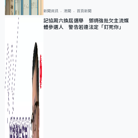
新聞資訊
港聞
首頁新聞
記協周六換屆選舉 鄧炳強批欠主流媒
體參選人 警告若違法定「釘死你」