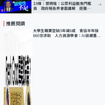
23條｜鄧炳強：公眾利益豁免門檻
高 政府晤各界會面講解 拒邀記
協稱欠認受性
推薦閱讀
大學生職業空缺3年減6成 青協半年接
660宗求助 人力資源學會：AI浪潮重整
職位需求