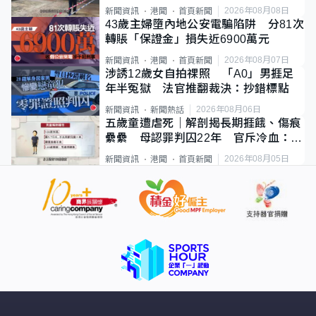
斃
2026年08月08日
新聞資訊
港聞
首頁新聞
43歲主婦墮內地公安電騙陷阱 分81次
轉賬「保證金」損失近6900萬元
2026年08月07日
新聞資訊
港聞
首頁新聞
涉誘12歲女自拍祼照 「A0」男捱足
年半冤獄 法官推翻裁決：抄錯標點
2026年08月06日
新聞資訊
新聞熱話
五歲童遭虐死｜解剖揭長期捱餓、傷痕
纍纍 母認罪判囚22年 官斥冷血：同
類案最惡劣
2026年08月05日
新聞資訊
港聞
首頁新聞