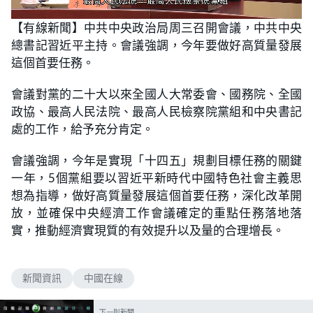
L
U
o
n
【有線新聞】中共中央政治局周三召開會議，中共中央
a
m
d
u
總書記習近平主持。會議強調，今年要做好高質量發展
e
t
d
e
:
這個首要任務。
1
0
0
會議對黨的二十大以來全國人大常委會、國務院、全國
.
0
政協、最高人民法院、最高人民檢察院黨組和中央書記
0
%
處的工作，給予充分肯定。
會議強調，今年是實現「十四五」規劃目標任務的關鍵
一年，5個黨組要以習近平新時代中國特色社會主義思
想為指導，做好高質量發展這個首要任務，深化改革開
放，並確保中央經濟工作會議確定的重點任務落地落
實，推動經濟實現質的有效提升以及量的合理增長。
新聞資訊
中國在線
下一則新聞