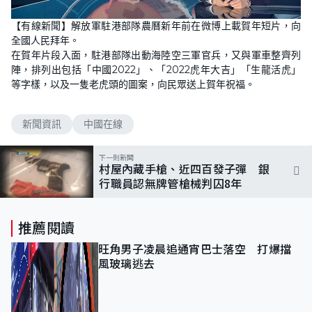
L
U
o
n
【有線新聞】解放軍駐港部隊農曆新年前在微博上載賀年短片，向
a
m
d
u
全國人民拜年。
e
t
d
e
在賀年片段入面，駐港部隊出動海陸空三軍官兵，又與軍車整齊列
:
1
陣，排列出包括「中國2022」、「2022虎年大吉」「生龍活虎」
0
等字樣，以及一隻老虎頭的圖案，向民眾送上賀年祝福。
0
.
0
0
%
新聞資訊
中國在線
下一則新聞
村屋內藏手槍、近四百發子彈 銀
行職員認無牌管槍械判囚8年
推薦閱讀
旺角男子凌晨追通宵巴士落空 打爆擋
風玻璃逃去