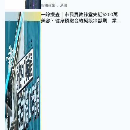
新聞資訊
港聞
一線搜查｜市民買教練堂失近$200萬
美容、健身預繳合約擬設冷靜期 業界
憂退款計法對商戶不公