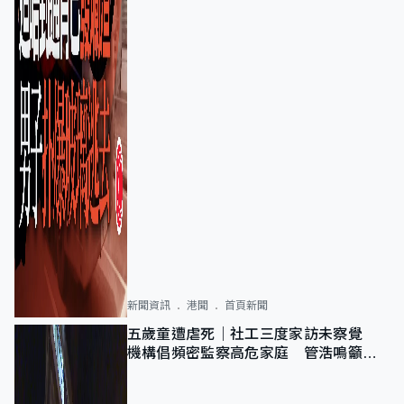
新聞資訊
港聞
首頁新聞
五歲童遭虐死｜社工三度家訪未察覺
機構倡頻密監察高危家庭 管浩鳴籲加
強跨部門協作