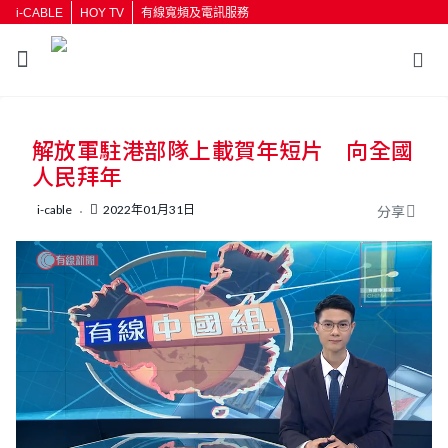
i-CABLE
HOY TV
有線寬頻及電訊服務
返回
解放軍駐港部隊上載賀年短片 向全國
按輸入鍵開始搜尋
人民拜年
i-cable
2022年01月31日
分享