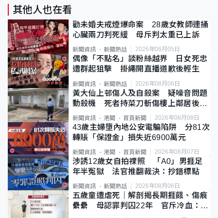
其他人也在看
勸未婚夫戒煙爆命案 28歲女教師連捅
心臟兩刀判死緩 母斥判太重已上訴
2026年08月05日
新聞資訊
新聞熱話
偶像「不點名」談粉絲越界 日女死忠
遭群起狙擊 掛繩開直播道歉後輕生
2026年08月06日
新聞資訊
新聞熱話
黃大仙上邨傷人及自殺案 疑噪音問題
動殺機 死者持菜刀斬傷樓上鄰居後墮
斃
2026年08月08日
新聞資訊
港聞
首頁新聞
43歲主婦墮內地公安電騙陷阱 分81次
轉賬「保證金」損失近6900萬元
2026年08月07日
新聞資訊
港聞
首頁新聞
涉誘12歲女自拍祼照 「A0」男捱足
年半冤獄 法官推翻裁決：抄錯標點
2026年08月06日
新聞資訊
新聞熱話
五歲童遭虐死｜解剖揭長期捱餓、傷痕
纍纍 母認罪判囚22年 官斥冷血：同
類案最惡劣