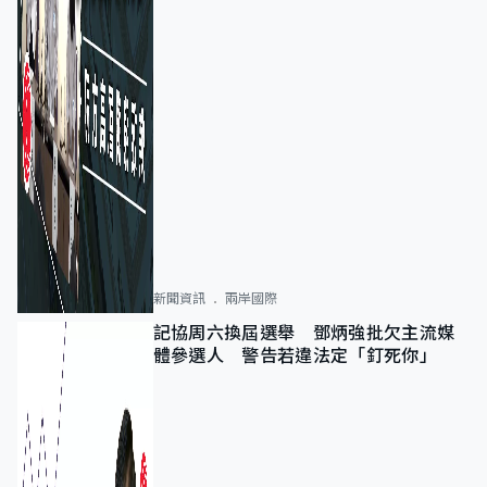
新聞資訊
兩岸國際
記協周六換屆選舉 鄧炳強批欠主流媒
體參選人 警告若違法定「釘死你」