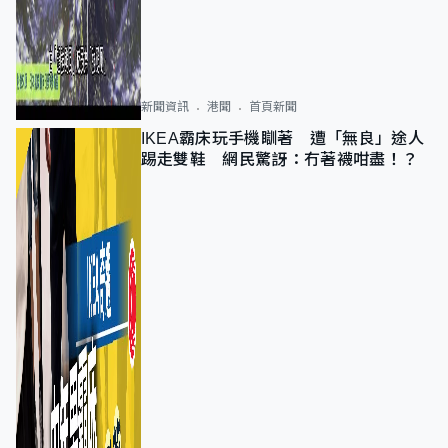
新聞資訊
港聞
首頁新聞
IKEA霸床玩手機瞓著 遭「無良」途人
踢走雙鞋 網民驚訝：冇著襪咁盡！？