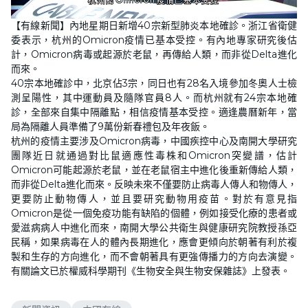
L
U
o
n
【有線新聞】內地星期日新增40宗新型肺炎本地確診。浙江省衛健
a
m
d
u
委表示，杭州的Omicron疫情已基本受控。有內地專家研究後估
e
t
d
e
計，Omicron病毒或起源於老鼠，再傳給人類，而非從Delta進化
:
4
而來。
6
40宗本地確診中，北京佔3宗，同日也有28名入境參加冬奧人士檢
.
9
測呈陽性，其中運動員及隨隊官員8人。而杭州就有24宗本地確
0
%
診，全部來自集中隔離點，相信疫情基本受控。適逢農曆新年，當
局為隔離人員準備了9萬份新春禮包及年夜飯。
杭州的疫情主要涉及Omicron病毒，中國疾控中心及南開大學研究
團隊近日就通過對比鼠適應性毒株和Omicron突變譜，估計
Omicron可能起源於老鼠，並在老鼠宿主中進化後重新傳給人類，
而非從Delta進化而來。反映未來不僅要防止病毒人傳人和物傳人，
更要防止動物傳人，並且要研究動物用疫苗。對於有意見指
Omicron是從一個免疫功能有缺陷的個體，例如接受化療的患者或
愛滋病病人中進化而來，南開大學公共衛生與健康研究院教授孫亞
民稱，如果病毒在人的體內長期進化，應會更傾向於朝著有利於複
製和生存的方向進化，而不會朝著具有更強傳播力的方向去演變。
有關論文已於權威科學期刊《生物安全與生物安保雜誌》上發表。