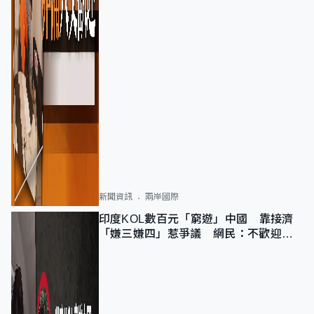
新聞資訊
兩岸國際
印度KOL數百元「窮遊」中國 靠接濟
「嫌三嫌四」惹爭議 網民：不歡迎劣
質旅客