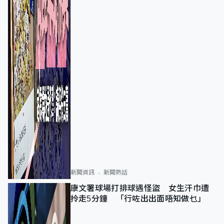
新聞資訊
新聞熱話
康文署球場打排球遇怪盜 女生汗巾遭
拎走5分鐘 「行咗出出面唔知做乜」