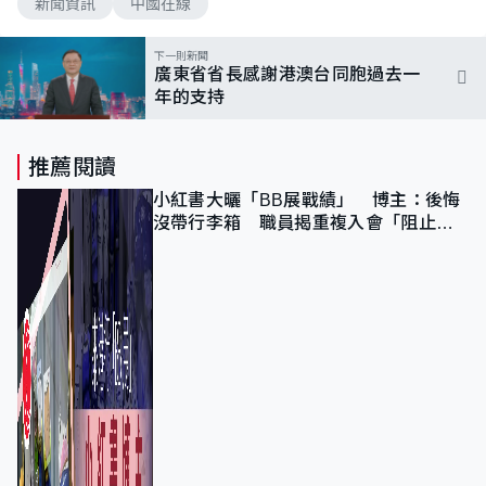
新聞資訊
中國在線
下一則新聞
廣東省省長感謝港澳台同胞過去一
年的支持
推薦閱讀
小紅書大曬「BB展戰績」 博主：後悔
沒帶行李箱 職員揭重複入會「阻止唔
到」