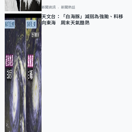
新聞資訊
新聞熱話
天文台：「白海豚」減弱為強颱、料移
向東海 周末天氣酷熱