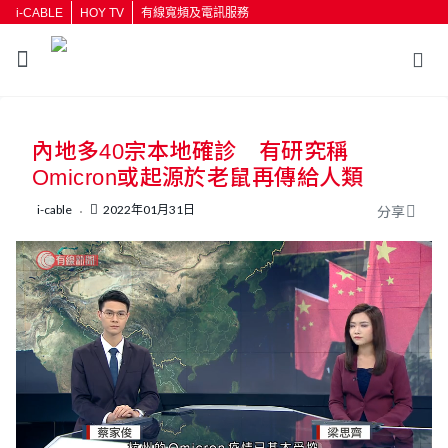
i-CABLE
HOY TV
有線寬頻及電訊服務
返回
內地多40宗本地確診 有研究稱
按輸入鍵開始搜尋
Omicron或起源於老鼠再傳給人類
i-cable
2022年01月31日
分享