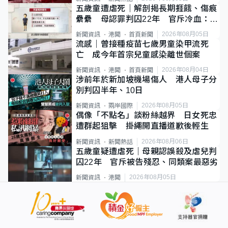
五歲童遭虐死｜解剖揭長期捱餓、傷痕
纍纍 母認罪判囚22年 官斥冷血：同
類案最惡劣
2026年08月05日
新聞資訊
港聞
首頁新聞
流感｜曾接種疫苗七歲男童染甲流死
亡 成今年首宗兒童感染離世個案
2026年08月04日
新聞資訊
港聞
首頁新聞
涉前年於新加坡機場傷人 港人母子分
別判囚半年、10日
2026年08月05日
新聞資訊
兩岸國際
偶像「不點名」談粉絲越界 日女死忠
遭群起狙擊 掛繩開直播道歉後輕生
2026年08月06日
新聞資訊
新聞熱話
五歲童疑遭虐死｜母親認誤殺及虐兒判
囚22年 官斥被告殘忍、同類案最惡劣
2026年08月05日
新聞資訊
港聞