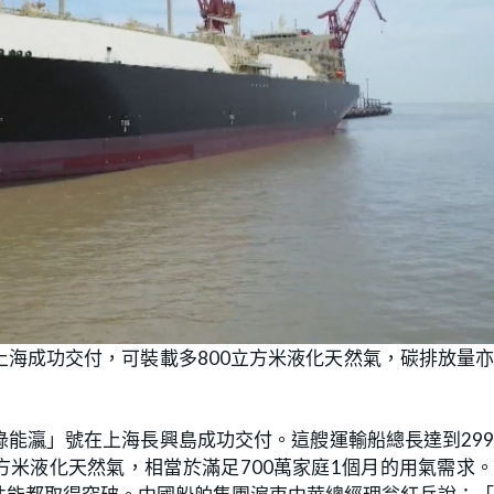
海成功交付，可裝載多800立方米液化天然氣，碳排放量
能瀛」號在上海長興島成功交付。這艘運輸船總長達到29
4萬立方米液化天然氣，相當於滿足700萬家庭1個月的用氣需求