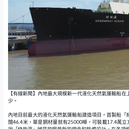
【有線新聞】內地最大規模新一代液化天然氣運輸船在上
少。
內地目前最大的液化天然氣運輸船建造項目，首製船「綠
闊46.4米，單是鋼材量就有25000噸，可裝載17.