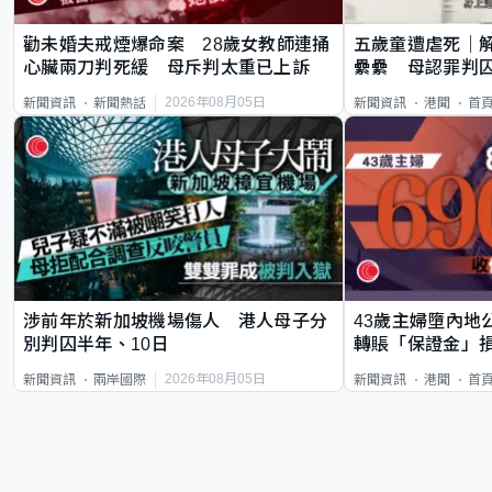
勸未婚夫戒煙爆命案 28歲女教師連捅
五歲童遭虐死｜
心臟兩刀判死緩 母斥判太重已上訴
纍纍 母認罪判囚
類案最惡劣
2026年08月05日
新聞資訊
新聞熱話
新聞資訊
港聞
首
涉前年於新加坡機場傷人 港人母子分
43歲主婦墮內地
別判囚半年、10日
轉賬「保證金」損
2026年08月05日
新聞資訊
兩岸國際
新聞資訊
港聞
首