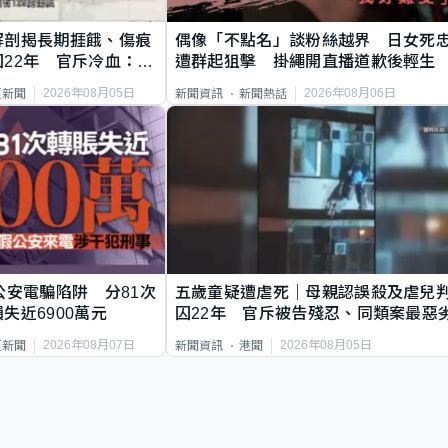
解剖揭長期捱餓、傷痕
偶像「不點名」談粉絲越界 日女死
22年 官斥冷血：同
遭群起狙擊 掛繩開直播道歉後輕生
2026年08月05日
2026年08月06日
頁新聞
新聞資訊
新聞熱話
公安電騙陷阱 分81次
五歲童疑遭虐死｜母親認誤殺及虐兒
失近6900萬元
囚22年 官斥被告殘忍、同類案最惡
2026年08月07日
2026年08月05日
頁新聞
新聞資訊
港聞