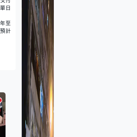
「交付
，單日
0年至
，預計