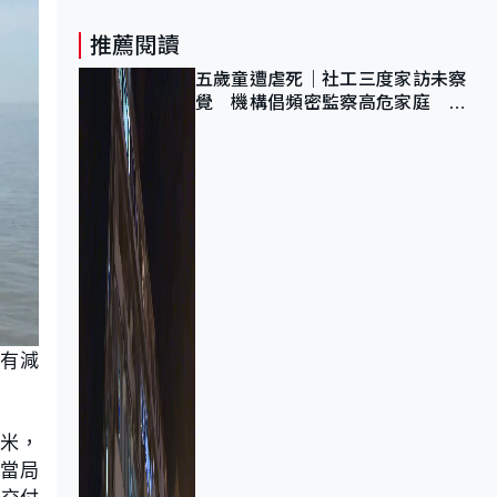
推薦閱讀
五歲童遭虐死｜社工三度家訪未察
覺 機構倡頻密監察高危家庭 管
浩鳴籲加強跨部門協作
亦有減
9米，
。當局