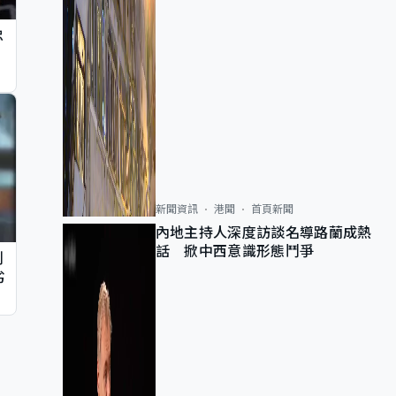
忠
新聞資訊
港聞
首頁新聞
內地主持人深度訪談名導路蘭成熱
話 掀中西意識形態鬥爭
判
劣