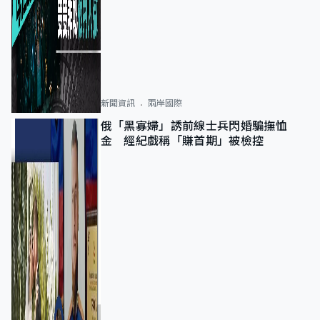
新聞資訊
兩岸國際
俄「黑寡婦」誘前線士兵閃婚騙撫恤
金 經紀戲稱「賺首期」被檢控