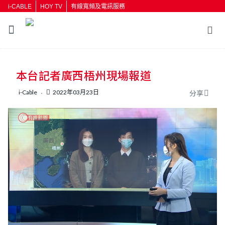
i-CABLE
HOY TV
有線寬頻及電訊服務
返回
本台記者廣西梧州現場報道
按輸入鍵開始搜尋
i-Cable
2022年03月23日
分享
L
U
o