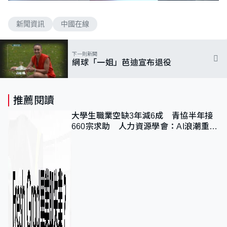
n
a
m
d
u
e
t
新聞資訊
中國在線
d
e
:
3
5
.
下一則新聞
1
網球「一姐」芭迪宣布退役
0
%
推薦閱讀
大學生職業空缺3年減6成 青協半年接
660宗求助 人力資源學會：AI浪潮重整
職位需求