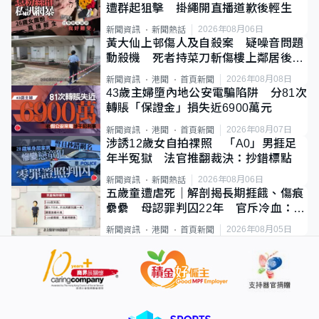
遭群起狙擊 掛繩開直播道歉後輕生
2026年08月06日
新聞資訊
新聞熱話
黃大仙上邨傷人及自殺案 疑噪音問題
動殺機 死者持菜刀斬傷樓上鄰居後墮
斃
2026年08月08日
新聞資訊
港聞
首頁新聞
43歲主婦墮內地公安電騙陷阱 分81次
轉賬「保證金」損失近6900萬元
2026年08月07日
新聞資訊
港聞
首頁新聞
涉誘12歲女自拍祼照 「A0」男捱足
年半冤獄 法官推翻裁決：抄錯標點
2026年08月06日
新聞資訊
新聞熱話
五歲童遭虐死｜解剖揭長期捱餓、傷痕
纍纍 母認罪判囚22年 官斥冷血：同
類案最惡劣
2026年08月05日
新聞資訊
港聞
首頁新聞