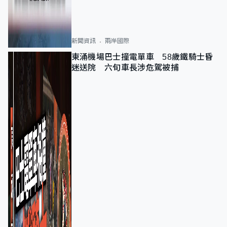
新聞資訊
兩岸國際
東涌機場巴士撞電單車 58歲鐵騎士昏
迷送院 六旬車長涉危駕被捕