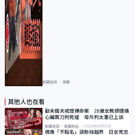
新聞資訊
港聞
其他人也在看
勸未婚夫戒煙爆命案 28歲女教師連捅
心臟兩刀判死緩 母斥判太重已上訴
2026年08月05日
新聞資訊
新聞熱話
偶像「不點名」談粉絲越界 日女死忠