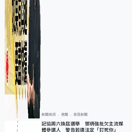
新聞資訊
港聞
首頁新聞
記協周六換屆選舉 鄧炳強批欠主流媒
體參選人 警告若違法定「釘死你」