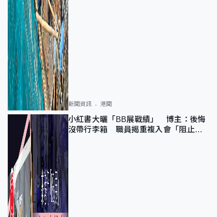
新聞資訊
港聞
小紅書大曬「BB展戰績」 博主：後悔
沒帶行李箱 職員揭重複入會「阻止唔
到」