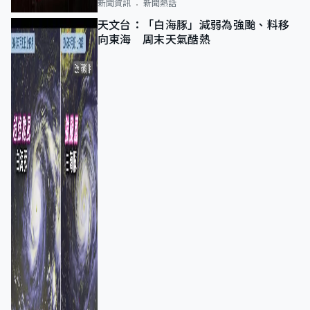
新聞資訊
新聞熱話
天文台：「白海豚」減弱為強颱、料移
向東海 周末天氣酷熱