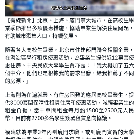
L
U
o
n
【有線新聞】北京、上海、廈門等大城市，在高校生畢
a
m
d
u
業季節推出多項優惠措施，協助畢業生解決住屋問題，
e
t
d
e
:
有助城市聚集人口，持續發展。
2
3
.
隨著各大高校生畢業，北京市住建部門聯合相關企業，
5
3
在海淀區舉行租房優惠活動，為畢業生提供近12萬套優
%
惠住房。中央民族大學學生賈亦嘉：「我大概加了五六
個中介，他們也是根據我的需求出發，給我推薦了不同
的房源。」
上海則為在滬就業、有住房困難的應屆高校畢業生，提
供3000套間保障性租賃住房和優惠活動，減輕畢業生的
租金負擔，當中單間租金每月約1500至2500元人民
幣，目前有2700多名學生簽署租賃意向協議。
福建就為畢業3年內到廈門求職，或到廈門實習的大學