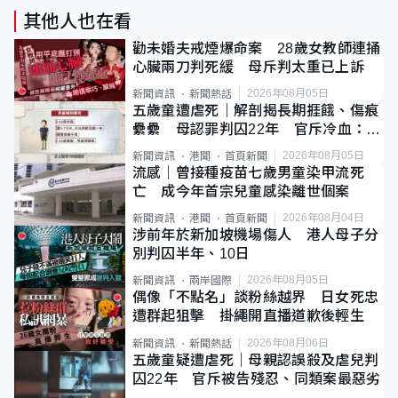
其他人也在看
勸未婚夫戒煙爆命案 28歲女教師連捅
心臟兩刀判死緩 母斥判太重已上訴
2026年08月05日
新聞資訊
新聞熱話
五歲童遭虐死｜解剖揭長期捱餓、傷痕
纍纍 母認罪判囚22年 官斥冷血：同
類案最惡劣
2026年08月05日
新聞資訊
港聞
首頁新聞
流感｜曾接種疫苗七歲男童染甲流死
亡 成今年首宗兒童感染離世個案
2026年08月04日
新聞資訊
港聞
首頁新聞
涉前年於新加坡機場傷人 港人母子分
別判囚半年、10日
2026年08月05日
新聞資訊
兩岸國際
偶像「不點名」談粉絲越界 日女死忠
遭群起狙擊 掛繩開直播道歉後輕生
2026年08月06日
新聞資訊
新聞熱話
五歲童疑遭虐死｜母親認誤殺及虐兒判
囚22年 官斥被告殘忍、同類案最惡劣