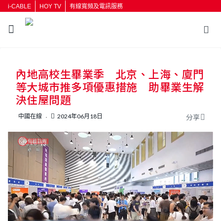
i-CABLE
HOY TV
有線寬頻及電訊服務
返回
內地高校生畢業季 北京、上海、廈門
按輸入鍵開始搜尋
等大城市推多項優惠措施 助畢業生解
決住屋問題
中國在線
2024年06月18日
分享