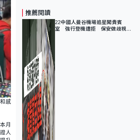
推薦閱讀
22中國人曼谷機場追星闖貴賓
室 強行登機遭拒 保安做歧視手
勢遭紀律處分
迎和感
本月
持證人