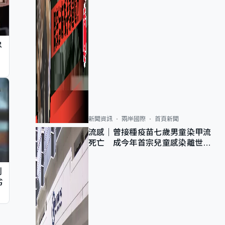
忠
新聞資訊
兩岸國際
首頁新聞
流感｜曾接種疫苗七歲男童染甲流
死亡 成今年首宗兒童感染離世個
案
判
劣