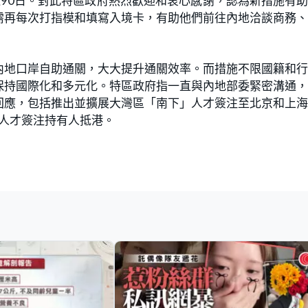
90日。​對此特區政府熱烈歡迎和衷心感謝，認為新措施有
需再每次打指模和填寫入境卡，有助他們前往內地洽談商務
內地口岸自助通關，大大提升通關效率。而措施不限國籍和
保持國際化和多元化。特區政府指一直與內地部委緊密溝通
回應，包括推出並擴展大灣區「南下」人才簽注至北京和上
」人才簽注持有人抵港。