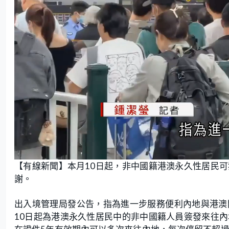
L
U
o
n
【有線新聞】本月10日起，非中國籍港澳永久性居民
a
m
d
u
e
t
謝。
d
e
:
2
4
.
出入境管理局發公告，指為進一步服務便利內地與港澳
7
7
10日起為港澳永久性居民中的非中國籍人員簽發來往
%