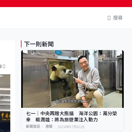
搜尋
下一則新聞
享
七一｜中央再贈大熊貓 海洋公園：萬分榮
幸 楊潤雄：將為旅遊業注入動力
2024年07月01日
新聞資訊
港聞