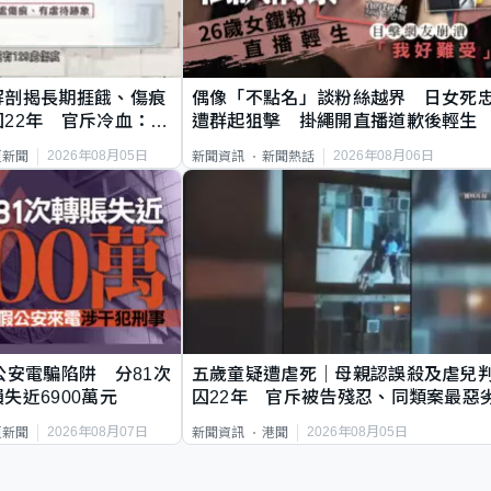
解剖揭長期捱餓、傷痕
偶像「不點名」談粉絲越界 日女死
22年 官斥冷血：同
遭群起狙擊 掛繩開直播道歉後輕生
2026年08月05日
2026年08月06日
頁新聞
新聞資訊
新聞熱話
公安電騙陷阱 分81次
五歲童疑遭虐死｜母親認誤殺及虐兒
失近6900萬元
囚22年 官斥被告殘忍、同類案最惡
2026年08月07日
2026年08月05日
頁新聞
新聞資訊
港聞