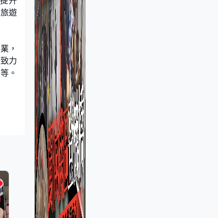
助提升
、旅遊
行業，
，致力
海等。