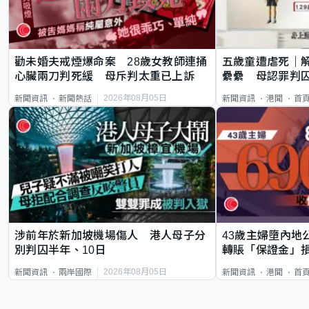
勸未婚夫戒煙爆命案 28歲女教師連捅
五歲童遭虐死｜
心臟兩刀判死緩 母斥判太重已上訴
纍纍 母認罪判囚
類案最惡劣
2026年08月05日
新聞資訊
新聞熱話
新聞資訊
港聞
首
涉前年於新加坡機場傷人 港人母子分
43歲主婦墮內地
別判囚半年、10日
轉賬「保證金」損
2026年08月05日
新聞資訊
兩岸國際
新聞資訊
港聞
首