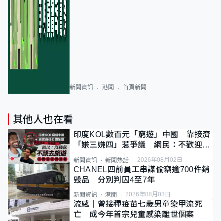
新聞資訊
港聞
首頁新聞
其他人也在看
印度KOL數百元「窮遊」中國 靠接濟
「嫌三嫌四」惹爭議 網民：不歡迎劣
質旅客
2026年08月02日
新聞資訊
新聞熱話
CHANEL四前員工串謀偷竊逾700件銷
毀品 分別判囚4至7年
2026年08月03日
新聞資訊
港聞
流感｜曾接種疫苗七歲男童染甲流死
亡 成今年首宗兒童感染離世個案