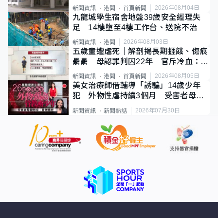
2026年08月04日
新聞資訊
港聞
首頁新聞
九龍城學生宿舍地盤39歲安全經理失
足 14樓墮至4樓工作台、送院不治
2026年08月03日
新聞資訊
港聞
五歲童遭虐死｜解剖揭長期捱餓、傷痕
纍纍 母認罪判囚22年 官斥冷血：同
類案最惡劣
2026年08月05日
新聞資訊
港聞
首頁新聞
美女治療師借輔導「誘騙」14歲少年
犯 外物性虐持續3個月 受害者母：
要保護其他人
2026年07月30日
新聞資訊
新聞熱話