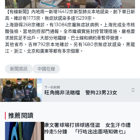
【有線新聞】內地周一新增16412宗新型肺炎本地感染，創下單日新
高。確診有1173宗，無症狀感染多達15239宗。
上海錄得268宗確診，有13086宗屬無症狀病例。上海完成全市核
酸強檢，當地防控部門通報，全市繼續實施封控管理措施，嚴格要
求居民足不出戶，大部分地鐵線、巴士線和網約車暫停營運。
其他省市，吉林792宗本地確診，另有1680宗無症狀感染，黑龍
江、浙江、北京和廣東等都有多宗個案。
新聞資訊
中國在線
下一則新聞
旺角搗非法賭檔 警拘23男23女
推薦閱讀
康文署球場打排球遇怪盜 女生汗巾遭
拎走5分鐘 「行咗出出面唔知做乜」