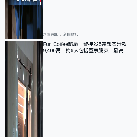
新聞資訊
新聞熱話
Fun Coffee騙局｜警接225宗報案涉款
9,400萬 拘6人包括董事股東 最高金
額一宗涉近千萬