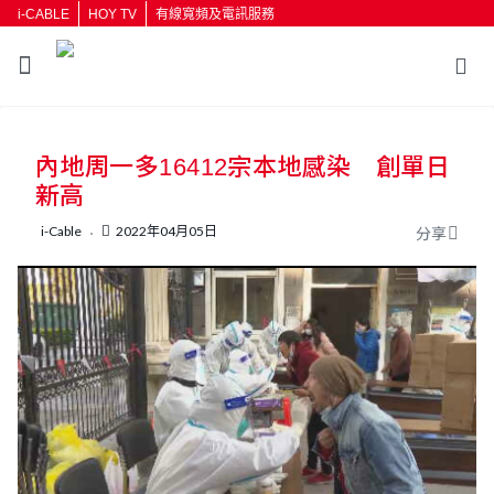
i-CABLE
HOY TV
有線寬頻及電訊服務
返回
內地周一多16412宗本地感染 創單日
按輸入鍵開始搜尋
新高
i-Cable
2022年04月05日
分享