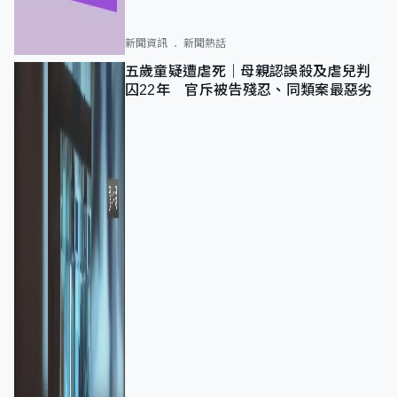
新聞資訊
新聞熱話
五歲童疑遭虐死｜母親認誤殺及虐兒判
囚22年 官斥被告殘忍、同類案最惡劣