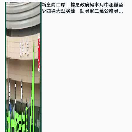
新皇崗口岸｜據悉政府擬本月中起辦至
少四場大型演練 動員逾三萬公務員人
次測試