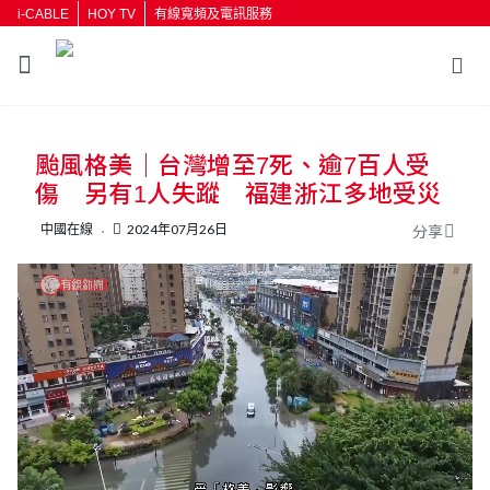
i-CABLE
HOY TV
有線寬頻及電訊服務
返回
颱風格美｜台灣增至7死、逾7百人受
按輸入鍵開始搜尋
傷 另有1人失蹤 福建浙江多地受災
中國在線
2024年07月26日
分享