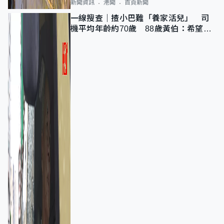
新聞資訊
港聞
首頁新聞
一線搜查｜揸小巴難「養家活兒」 司
機平均年齡約70歲 88歲黃伯：希望一
直揸落去