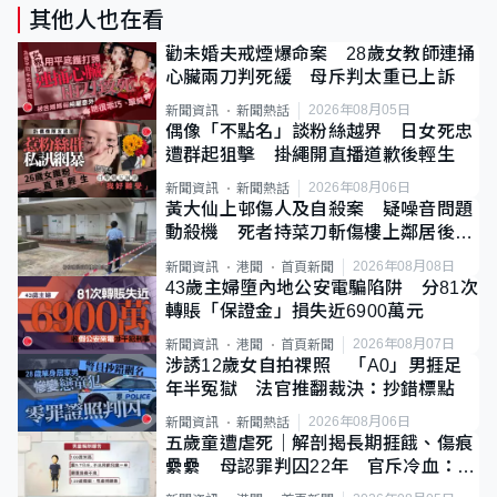
其他人也在看
勸未婚夫戒煙爆命案 28歲女教師連捅
心臟兩刀判死緩 母斥判太重已上訴
2026年08月05日
新聞資訊
新聞熱話
偶像「不點名」談粉絲越界 日女死忠
遭群起狙擊 掛繩開直播道歉後輕生
2026年08月06日
新聞資訊
新聞熱話
黃大仙上邨傷人及自殺案 疑噪音問題
動殺機 死者持菜刀斬傷樓上鄰居後墮
斃
2026年08月08日
新聞資訊
港聞
首頁新聞
43歲主婦墮內地公安電騙陷阱 分81次
轉賬「保證金」損失近6900萬元
2026年08月07日
新聞資訊
港聞
首頁新聞
涉誘12歲女自拍祼照 「A0」男捱足
年半冤獄 法官推翻裁決：抄錯標點
2026年08月06日
新聞資訊
新聞熱話
五歲童遭虐死｜解剖揭長期捱餓、傷痕
纍纍 母認罪判囚22年 官斥冷血：同
類案最惡劣