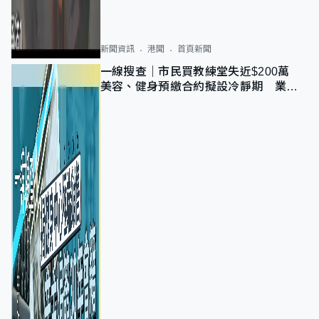
新聞資訊
港聞
首頁新聞
一線搜查｜市民買教練堂失近$200萬
美容、健身預繳合約擬設冷靜期 業界
憂退款計法對商戶不公