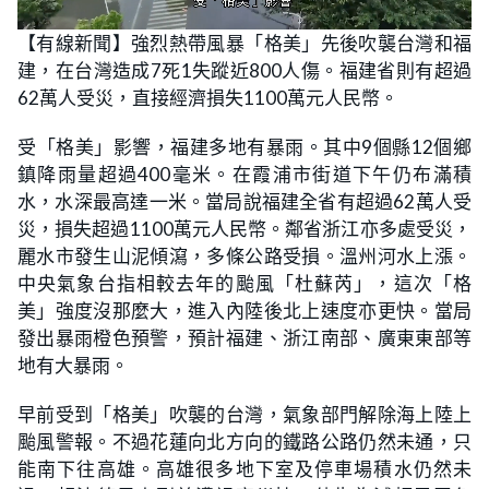
L
U
o
n
【有線新聞】強烈熱帶風暴「格美」先後吹襲台灣和福
a
m
d
u
建，在台灣造成7死1失蹤近800人傷。福建省則有超過
e
t
d
e
:
62萬人受災，直接經濟損失1100萬元人民幣。
2
5
.
受「格美」影響，福建多地有暴雨。其中9個縣12個鄉
0
0
鎮降雨量超過400毫米。在霞浦市街道下午仍布滿積
%
水，水深最高達一米。當局說福建全省有超過62萬人受
災，損失超過1100萬元人民幣。鄰省浙江亦多處受災，
麗水市發生山泥傾瀉，多條公路受損。溫州河水上漲。
中央氣象台指相較去年的颱風「杜蘇芮」，這次「格
美」強度沒那麼大，進入內陸後北上速度亦更快。當局
發出暴雨橙色預警，預計福建、浙江南部、廣東東部等
地有大暴雨。
早前受到「格美」吹襲的台灣，氣象部門解除海上陸上
颱風警報。不過花蓮向北方向的鐵路公路仍然未通，只
能南下往高雄。高雄很多地下室及停車場積水仍然未