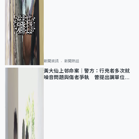
新聞資訊
新聞熱話
黃大仙上邨命案｜警方：行兇者多次就
噪音問題與傷者爭執 曾提出調單位已
獲批