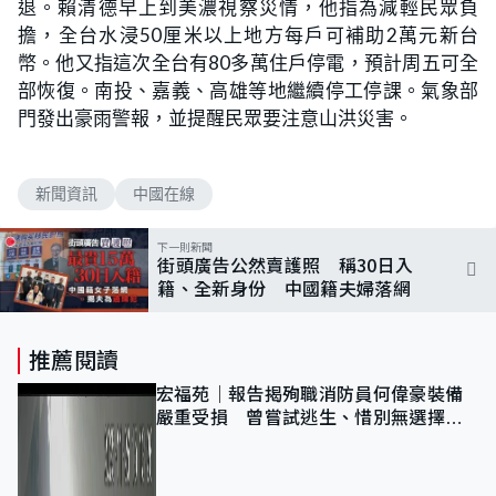
退。賴清德早上到美濃視察災情，他指為減輕民眾負
擔，全台水浸50厘米以上地方每戶可補助2萬元新台
幣。他又指這次全台有80多萬住戶停電，預計周五可全
部恢復。南投、嘉義、高雄等地繼續停工停課。氣象部
門發出豪雨警報，並提醒民眾要注意山洪災害。
新聞資訊
中國在線
下一則新聞
街頭廣告公然賣護照 稱30日入
籍、全新身份 中國籍夫婦落網
推薦閱讀
宏福苑｜報告揭殉職消防員何偉豪裝備
嚴重受損 曾嘗試逃生、惜別無選擇下
棄裝備墮樓