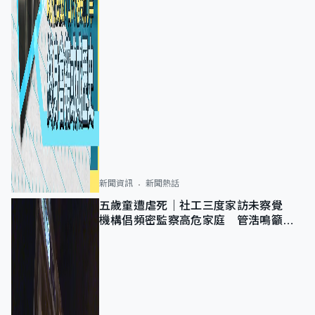
新聞資訊
新聞熱話
五歲童遭虐死｜社工三度家訪未察覺
機構倡頻密監察高危家庭 管浩鳴籲加
強跨部門協作