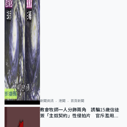
新聞資訊
港聞
首頁新聞
教會牧師一人分飾兩角 誘騙15歲信徒
簽「主奴契約」性侵拍片 官斥濫用教
友信任、二審判囚9年