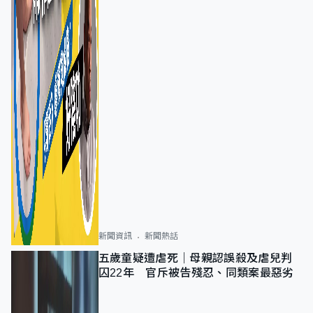
新聞資訊
新聞熱話
五歲童疑遭虐死｜母親認誤殺及虐兒判
囚22年 官斥被告殘忍、同類案最惡劣