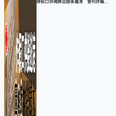
錄假口供掩飾出錯後離港 警列詐騙
正通緝在逃人士