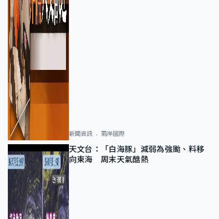
新聞資訊
兩岸國際
天文台：「白海豚」減弱為強颱、料移
向東海 周末天氣酷熱