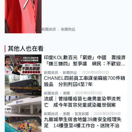
新聞資訊
新聞熱話
其他人也在看
印度KOL數百元「窮遊」中國 靠接濟
「嫌三嫌四」惹爭議 網民：不歡迎劣
質旅客
2026年08月02日
新聞資訊
新聞熱話
CHANEL四前員工串謀偷竊逾700件銷
毀品 分別判囚4至7年
2026年08月03日
新聞資訊
港聞
流感｜曾接種疫苗七歲男童染甲流死
亡 成今年首宗兒童感染離世個案
2026年08月04日
新聞資訊
港聞
首頁新聞
九龍城學生宿舍地盤39歲安全經理失
足 14樓墮至4樓工作台、送院不治