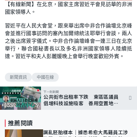
【有線新聞】在北京，國家主席習近平會見訪華的非洲
國家領導人。
習近平在人民大會堂，跟來華出席中非合作論壇北京峰
會並進行國事訪問的塞內加爾總統法耶舉行會談，兩人
之後出席簽字儀式。中非合作論壇峰會一連三日在北京
舉行，聯合國秘書長以及多名非洲國家領導人陸續抵
達。習近平和夫人彭麗媛晚上會舉行晚宴歡迎外賓。
新聞資訊
中國在線
下一則新聞
公共街市出租率下跌 東區區議員
倡增科技設施吸客 善用空置地方
提供社區服務
推薦閱讀
調亂胚胎樣本｜據悉希愈大馬籍員工涉