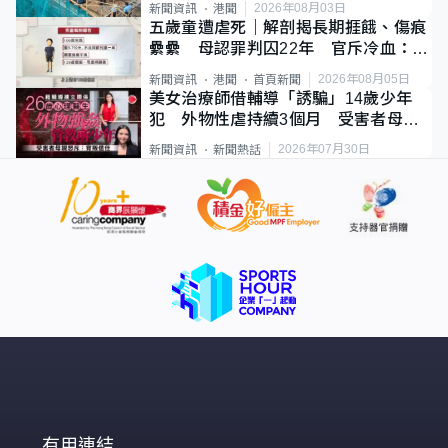
2026年08月03日
新聞資訊
港聞
五歲童遭虐死｜解剖揭長期捱餓、傷痕
纍纍 母認罪判囚22年 官斥冷血：同
類案最惡劣
2026年08月05日
新聞資訊
港聞
首頁新聞
美女治療師借輔導「誘騙」14歲少年
犯 外物性虐持續3個月 受害者母：
要保護其他人
2026年07月30日
新聞資訊
新聞熱話
有用連結