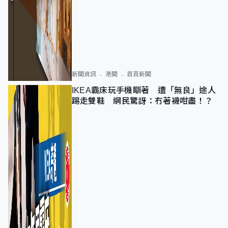
新聞資訊
港聞
首頁新聞
IKEA霸床玩手機瞓著 遭「無良」途人
踢走雙鞋 網民驚訝：冇著襪咁盡！？