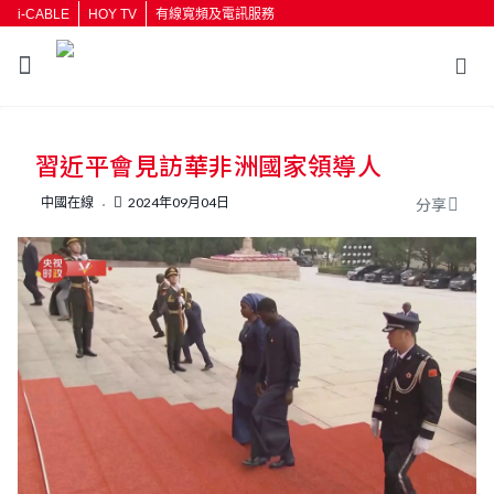
i-CABLE
HOY TV
有線寬頻及電訊服務
返回
習近平會見訪華非洲國家領導人
按輸入鍵開始搜尋
中國在線
2024年09月04日
分享