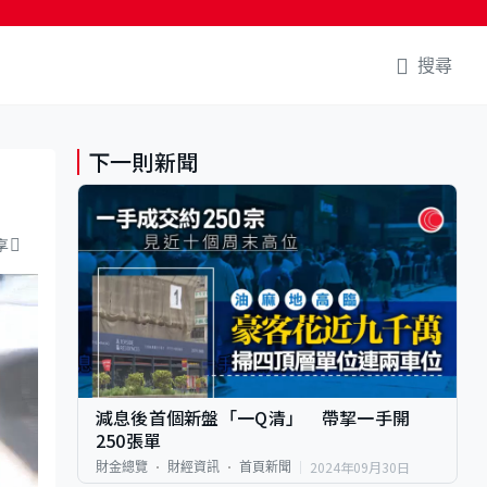
搜尋
下一則新聞
享
減息後首個新盤「一Q清」 帶挈一手開
250張單
2024年09月30日
財金總覽
財經資訊
首頁新聞