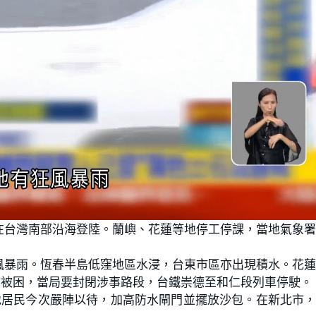
在台灣南部沿海登陸。蘭嶼、花蓮等地停工停課，當地氣象
風暴雨。恆春半島低窪地區水浸，台東市區亦出現積水。花
度被困，當局要封閉涉事路段，台鐵崇德至和仁段列車停駛。
地居民今次嚴陣以待，加高防水閘門並擺放沙包。在新北市