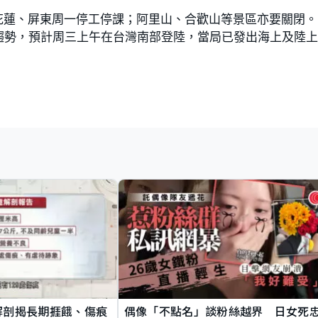
花蓮、屏東周一停工停課；阿里山、合歡山等景區亦要關閉。
趨勢，預計周三上午在台灣南部登陸，當局已發出海上及陸
解剖揭長期捱餓、傷痕
偶像「不點名」談粉絲越界 日女死