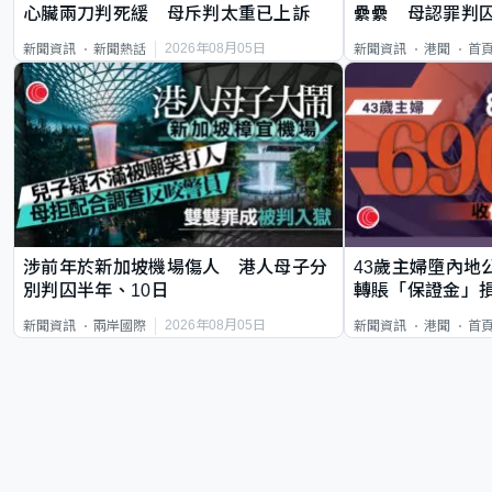
心臟兩刀判死緩 母斥判太重已上訴
纍纍 母認罪判囚
類案最惡劣
2026年08月05日
新聞資訊
新聞熱話
新聞資訊
港聞
首
涉前年於新加坡機場傷人 港人母子分
43歲主婦墮內地
別判囚半年、10日
轉賬「保證金」損
2026年08月05日
新聞資訊
兩岸國際
新聞資訊
港聞
首