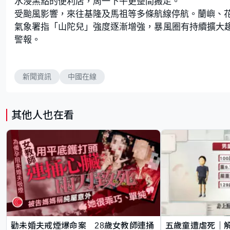
水浸黑點的便利店，周一下午更整間搬走。
受颱風影響，來往基隆及馬祖等多條航線停航。蘭嶼、
氣象署指「山陀兒」強度逐漸增強，暴風圈有持續擴大
警報。
新聞資訊
中國在線
其他人也在看
勸未婚夫戒煙爆命案 28歲女教師連捅
五歲童遭虐死｜