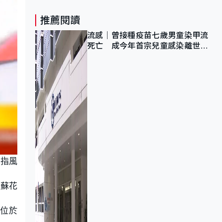
推薦閱讀
流感｜曾接種疫苗七歲男童染甲流
死亡 成今年首宗兒童感染離世個
案
署指風
蓮蘇花
，位於