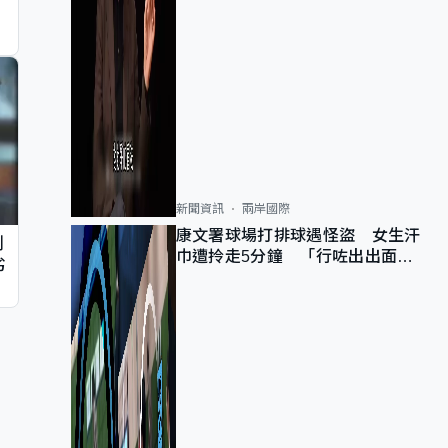
新聞資訊
兩岸國際
康文署球場打排球遇怪盜 女生汗
判
巾遭拎走5分鐘 「行咗出出面唔
劣
知做乜」