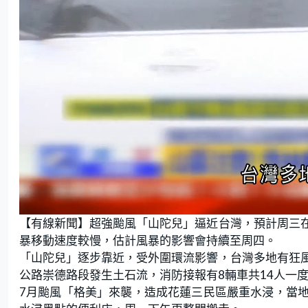
L
U
o
n
【有線新聞】超強颱風「山陀兒」逼近台灣，預計周三
a
m
d
u
e
t
暴移動速度較慢，估計風暴的影響會持續至周四。
d
e
:
「山陀兒」逐步靠近，受外圍環流影響，台灣多地有狂
3
2
.
公路崇德路段發生土石流，消防接報有8輛車共14人一
1
4
7月颱風「格美」來襲，造成花蓮三民區嚴重水浸，當
%