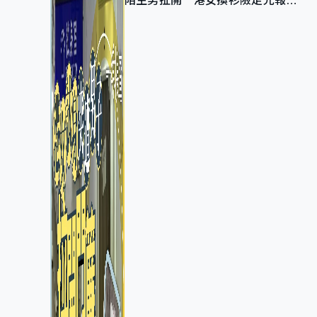
陌生男扯開 港女換衫險走光報
警 全港分店急換實體門