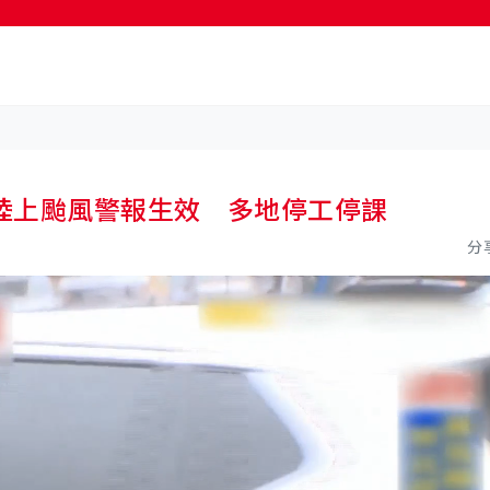
按輸入鍵開始搜尋
陸上颱風警報生效 多地停工停課
分