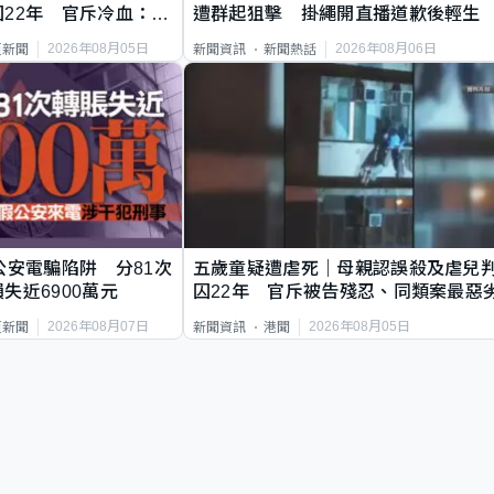
22年 官斥冷血：同
遭群起狙擊 掛繩開直播道歉後輕生
2026年08月05日
2026年08月06日
頁新聞
新聞資訊
新聞熱話
公安電騙陷阱 分81次
五歲童疑遭虐死｜母親認誤殺及虐兒
失近6900萬元
囚22年 官斥被告殘忍、同類案最惡
2026年08月07日
2026年08月05日
頁新聞
新聞資訊
港聞