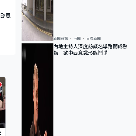
上颱風
新聞資訊
港聞
首頁新聞
內地主持人深度訪談名導路蘭成熱
話 掀中西意識形態鬥爭
忠