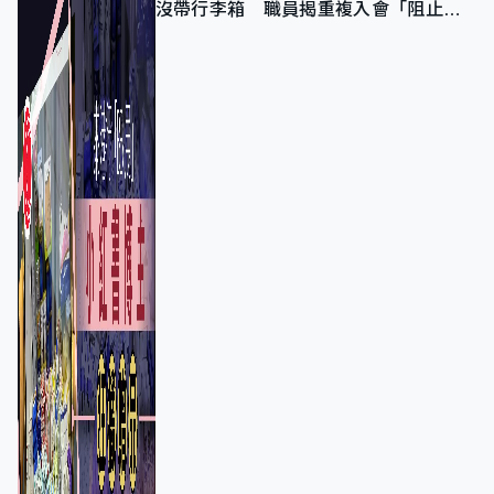
沒帶行李箱 職員揭重複入會「阻止唔
到」