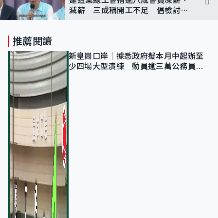
減薪 三成稱開工不足 倡檢討外
勞政策
推薦閱讀
新皇崗口岸｜據悉政府擬本月中起辦至
少四場大型演練 動員逾三萬公務員人
次測試