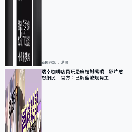
新聞資訊
港聞
瑞幸咖啡店員玩忌廉槍對嘴噴 影片惹
怒網民 官方：已解僱違規員工