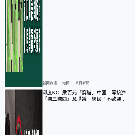
新聞資訊
港聞
首頁新聞
印度KOL數百元「窮遊」中國 靠接濟
「嫌三嫌四」惹爭議 網民：不歡迎劣
質旅客