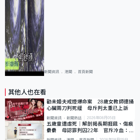
新聞資訊
港聞
首頁新聞
其他人也在看
勸未婚夫戒煙爆命案 28歲女教師連捅
心臟兩刀判死緩 母斥判太重已上訴
2026年08月05日
新聞資訊
新聞熱話
五歲童遭虐死｜解剖揭長期捱餓、傷痕
纍纍 母認罪判囚22年 官斥冷血：同
類案最惡劣
2026年08月05日
新聞資訊
港聞
首頁新聞