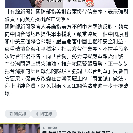
L
U
o
n
【有線新聞】國防部指美對台軍援背信棄義，表示強烈
a
m
d
u
譴責，向美方提出嚴正交涉。
e
t
d
e
:
國防部新聞發言人吳謙指美方不顧中方堅決反對，執意
4
9
向中國台灣地區提供軍事援助，嚴重違反一個中國原則
.
1
和中美三個聯合公報，嚴重危害中國主權和安全利益，
8
%
嚴重破壞台海和平穩定。指美方背信棄義、不擇手段多
次對台軍援軍售，向「台獨」勢力傳遞嚴重錯誤信號，
在台灣問題上拱火澆油，推升地區緊張局勢，正一步步
把台灣推向兵凶戰危的險境。強調「以台制華」只會自
食惡果，促美方改變在台灣問題上的「兩面派」做法，
停止武裝台灣，以免對兩國兩軍關係造成進一步干擾破
壞。
新聞資訊
中國在線
下一則新聞
建造業總工會指逾八成會員凍薪、