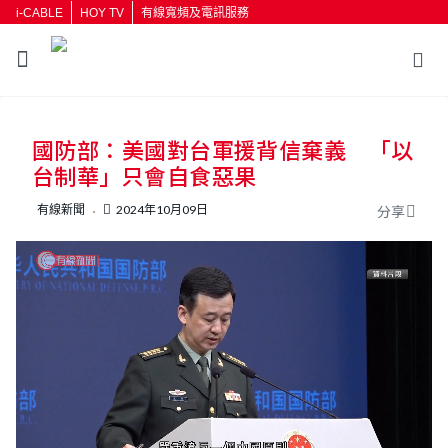
i-CABLE
HOY TV
有線寬頻及電訊服務
返回
國防部：美國對台軍援背信棄義 「以
按輸入鍵開始搜尋
台制華」只會自食惡果
有線新聞
2024年10月09日
分享