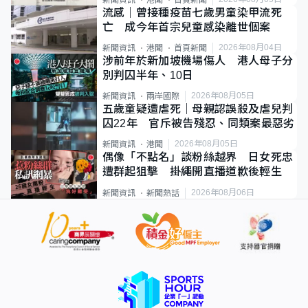
流感｜曾接種疫苗七歲男童染甲流死
亡 成今年首宗兒童感染離世個案
2026年08月04日
新聞資訊
港聞
首頁新聞
涉前年於新加坡機場傷人 港人母子分
別判囚半年、10日
2026年08月05日
新聞資訊
兩岸國際
五歲童疑遭虐死｜母親認誤殺及虐兒判
囚22年 官斥被告殘忍、同類案最惡劣
2026年08月05日
新聞資訊
港聞
偶像「不點名」談粉絲越界 日女死忠
遭群起狙擊 掛繩開直播道歉後輕生
2026年08月06日
新聞資訊
新聞熱話