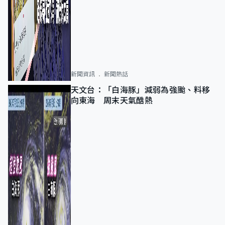
新聞資訊
新聞熱話
天文台：「白海豚」減弱為強颱、料移
向東海 周末天氣酷熱