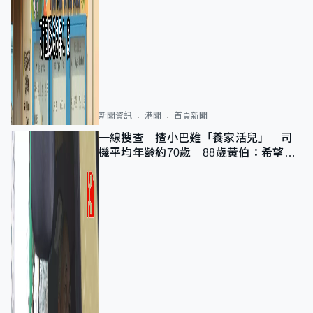
新聞資訊
港聞
首頁新聞
一線搜查｜揸小巴難「養家活兒」 司
機平均年齡約70歲 88歲黃伯：希望一
直揸落去