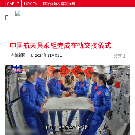
i-CABLE
HOY TV
有線寬頻及電訊服務
返回
中國航天員乘組完成在軌交接儀式
按輸入鍵開始搜尋
有線新聞
2024年11月01日
分享
L
U
o