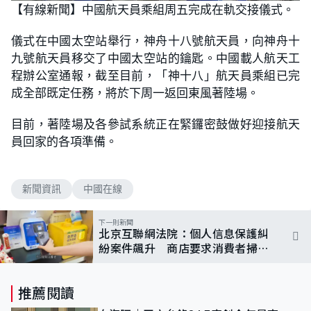
n
【有線新聞】中國航天員乘組周五完成在軌交接儀式。
a
m
d
u
e
t
d
e
儀式在中國太空站舉行，神舟十八號航天員，向神舟十
:
1
九號航天員移交了中國太空站的鑰匙。中國載人航天工
0
0
程辦公室通報，截至目前，「神十八」航天員乘組已完
.
0
成全部既定任務，將於下周一返回東風著陸場。
0
%
目前，著陸場及各參試系統正在緊鑼密鼓做好迎接航天
員回家的各項準備。
新聞資訊
中國在線
下一則新聞
北京互聯網法院：個人信息保護糾
紛案件飆升 商店要求消費者掃碼
支付涉侵犯個人隱私
推薦閱讀