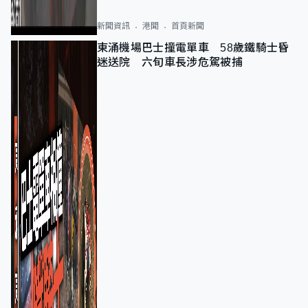
新聞資訊
港聞
首頁新聞
東涌機場巴士撞電單車 58歲鐵騎士昏
迷送院 六旬車長涉危駕被捕