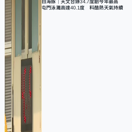
白海豚｜天文台錄34.7度創今年最高
屯門泳灘高達40.1度 料酷熱天氣持續