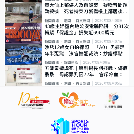
黃大仙上邨傷人及自殺案 疑噪音問題
動殺機 死者持菜刀斬傷樓上鄰居後墮
斃
2026年08月08日
新聞資訊
港聞
首頁新聞
43歲主婦墮內地公安電騙陷阱 分81次
轉賬「保證金」損失近6900萬元
2026年08月07日
新聞資訊
港聞
首頁新聞
涉誘12歲女自拍祼照 「A0」男捱足
年半冤獄 法官推翻裁決：抄錯標點
2026年08月06日
新聞資訊
新聞熱話
五歲童遭虐死｜解剖揭長期捱餓、傷痕
纍纍 母認罪判囚22年 官斥冷血：同
類案最惡劣
2026年08月05日
新聞資訊
港聞
首頁新聞