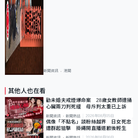
新聞資訊
港聞
其他人也在看
勸未婚夫戒煙爆命案 28歲女教師連捅
心臟兩刀判死緩 母斥判太重已上訴
2026年08月05日
新聞資訊
新聞熱話
偶像「不點名」談粉絲越界 日女死忠
遭群起狙擊 掛繩開直播道歉後輕生
2026年08月06日
新聞資訊
新聞熱話