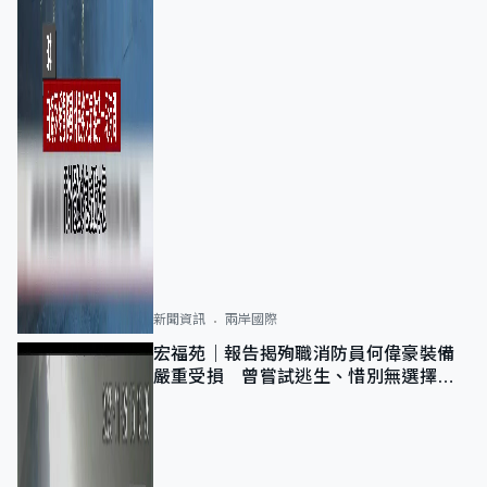
新聞資訊
兩岸國際
宏福苑｜報告揭殉職消防員何偉豪裝備
嚴重受損 曾嘗試逃生、惜別無選擇下
棄裝備墮樓