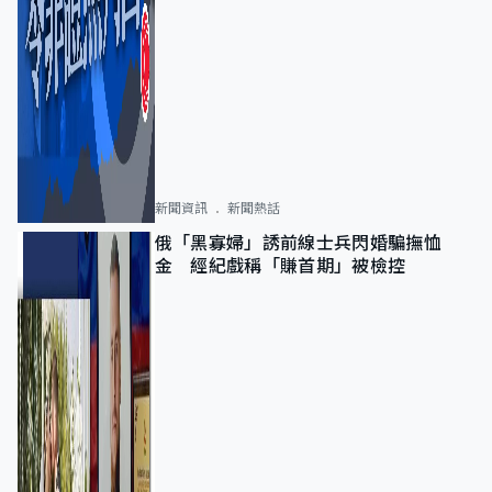
新聞資訊
新聞熱話
俄「黑寡婦」誘前線士兵閃婚騙撫恤
金 經紀戲稱「賺首期」被檢控