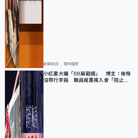
新聞資訊
兩岸國際
小紅書大曬「BB展戰績」 博主：後悔
沒帶行李箱 職員揭重複入會「阻止唔
到」