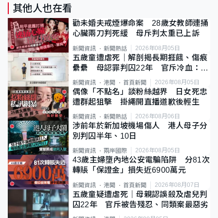
其他人也在看
勸未婚夫戒煙爆命案 28歲女教師連捅
心臟兩刀判死緩 母斥判太重已上訴
2026年08月05日
新聞資訊
新聞熱話
五歲童遭虐死｜解剖揭長期捱餓、傷痕
纍纍 母認罪判囚22年 官斥冷血：同
類案最惡劣
2026年08月05日
新聞資訊
港聞
首頁新聞
偶像「不點名」談粉絲越界 日女死忠
遭群起狙擊 掛繩開直播道歉後輕生
2026年08月06日
新聞資訊
新聞熱話
涉前年於新加坡機場傷人 港人母子分
別判囚半年、10日
2026年08月05日
新聞資訊
兩岸國際
43歲主婦墮內地公安電騙陷阱 分81次
轉賬「保證金」損失近6900萬元
2026年08月07日
新聞資訊
港聞
首頁新聞
五歲童疑遭虐死｜母親認誤殺及虐兒判
囚22年 官斥被告殘忍、同類案最惡劣