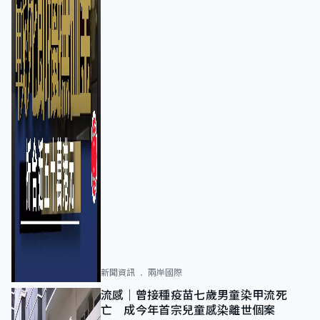
新聞資訊
兩岸國際
流感｜曾接種疫苗七歲男童染甲流死
亡 成今年首宗兒童感染離世個案