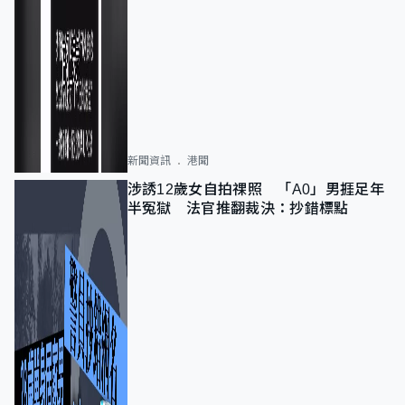
新聞資訊
港聞
涉誘12歲女自拍祼照 「A0」男捱足年
半冤獄 法官推翻裁決：抄錯標點