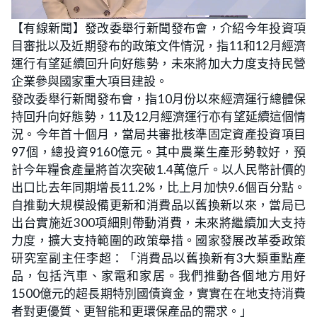
L
U
o
n
【有線新聞】發改委舉行新聞發布會，介紹今年投資項
a
m
d
u
目審批以及近期發布的政策文件情況，指11和12月經濟
e
t
d
e
:
運行有望延續回升向好態勢，未來將加大力度支持民營
2
3
企業參與國家重大項目建設。
.
9
發改委舉行新聞發布會，指10月份以來經濟運行總體保
1
%
持回升向好態勢，11及12月經濟運行亦有望延續這個情
況。今年首十個月，當局共審批核準固定資產投資項目
97個，總投資9160億元。其中農業生產形勢較好，預
計今年糧食產量將首次突破1.4萬億斤。以人民幣計價的
出口比去年同期增長11.2%，比上月加快9.6個百分點。
自推動大規模設備更新和消費品以舊換新以來，當局已
出台實施近300項細則帶動消費，未來將繼續加大支持
力度，擴大支持範圍的政策舉措。國家發展改革委政策
研究室副主任李超：「消費品以舊換新有3大類重點產
品，包括汽車、家電和家居。我們推動各個地方用好
1500億元的超長期特別國債資金，實實在在地支持消費
者對更優質、更智能和更環保產品的需求。」