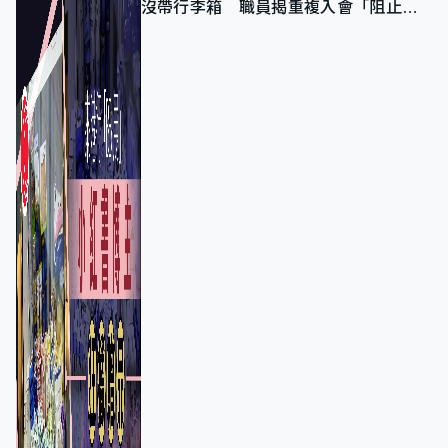
沒帶行李箱 職員揭重複入會「阻止唔
到」