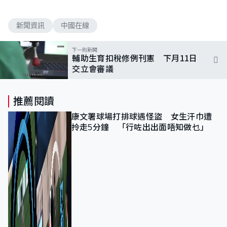
新聞資訊
中國在線
下一則新聞
輔助生育扣稅修例刊憲 下月11日
交立會審議
推薦閱讀
康文署球場打排球遇怪盜 女生汗巾遭
拎走5分鐘 「行咗出出面唔知做乜」