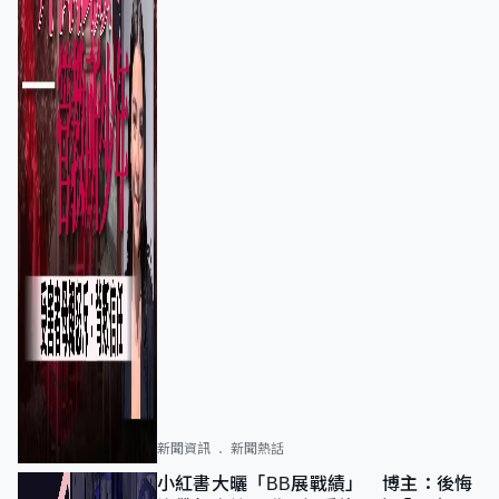
新聞資訊
新聞熱話
小紅書大曬「BB展戰績」 博主：後悔