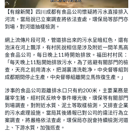
L
U
o
n
【有線新聞】四川成都有食品公司懷疑將污水直接排入
a
m
d
u
河流，當局說已立案調查將依法查處，環保局等部門亦
e
t
d
e
:
到場，對河道抽樣檢測。
3
9
.
網上流傳片段可見，管道排出來的污水呈暗紅色，還有
4
7
泡沫在河上飄浮，有村民說相信是涉及附近一間羊馬高
%
金食品公司，每日晚上11時開始排放。福田村村民：
「每天晚上11點開始排放污水，為了逃避有關部門的檢
查，天亮之前用清水，把湖裏清洗乾净，中央督導組到
成都期間停止生產，中央督導組離開立馬恢復生產。」
涉事的食品公司距離排水口只有約200米，主要業務是
屠宰生豬，經村民反映令事件曝光後，環保等有關部門
到場調查，對附近水質、泥土等取樣檢測，又排查企業
的污水處理設施。當局其後通報已對公司的違法行為立
案調查，將嚴格依法查處，環保局亦說會持續檢測河道
上、下游水質，加強巡查。