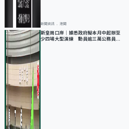
新聞資訊
港聞
新皇崗口岸｜據悉政府擬本月中起辦至
少四場大型演練 動員逾三萬公務員人
次測試