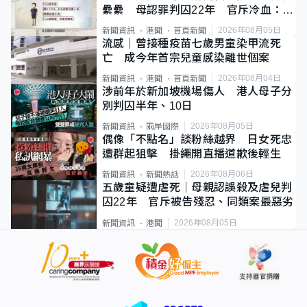
纍纍 母認罪判囚22年 官斥冷血：同
類案最惡劣
2026年08月05日
新聞資訊
港聞
首頁新聞
流感｜曾接種疫苗七歲男童染甲流死
亡 成今年首宗兒童感染離世個案
2026年08月04日
新聞資訊
港聞
首頁新聞
涉前年於新加坡機場傷人 港人母子分
別判囚半年、10日
2026年08月05日
新聞資訊
兩岸國際
偶像「不點名」談粉絲越界 日女死忠
遭群起狙擊 掛繩開直播道歉後輕生
2026年08月06日
新聞資訊
新聞熱話
五歲童疑遭虐死｜母親認誤殺及虐兒判
囚22年 官斥被告殘忍、同類案最惡劣
2026年08月05日
新聞資訊
港聞