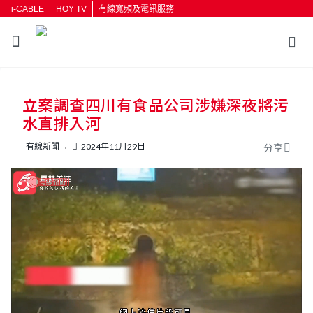
i-CABLE
HOY TV
有線寬頻及電訊服務
返回
立案調查四川有食品公司涉嫌深夜將污
按輸入鍵開始搜尋
水直排入河
有線新聞
2024年11月29日
分享