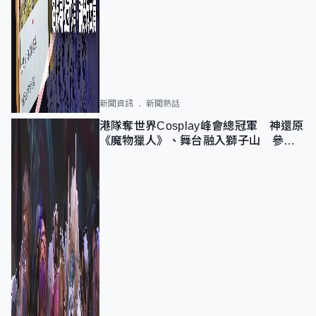
新聞資訊
新聞熱話
港隊奪世界Cosplay峰會總冠軍 神還原
《魔物獵人》、舞台融入獅子山 參賽
者：讓大家認識香港