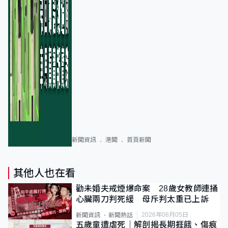
新聞資訊
港聞
首頁新聞
其他人也在看
勸未婚夫戒煙爆命案 28歲女教師連捅
心臟兩刀判死緩 母斥判太重已上訴
2026年08月05日
新聞資訊
新聞熱話
五歲童遭虐死｜解剖揭長期捱餓、傷痕