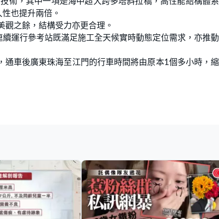
創新技術，其中一項是海中超大跨多塔斜拉橋，高性能結構體
久性也提升兩倍。
美觀之餘，結構受力亦更合理。
連續運行參考站既滿足施工全天候實時動態定位需求，亦推
，通車後廣東珠海至江門的行車時間將由原本1個多小時，