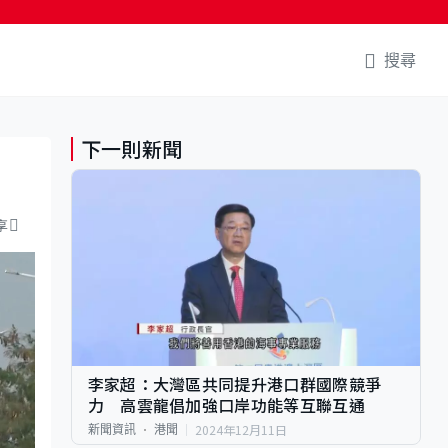
搜尋
下一則新聞
享
李家超：大灣區共同提升港口群國際競爭
力 高雲龍倡加強口岸功能等互聯互通
2024年12月11日
新聞資訊
港聞