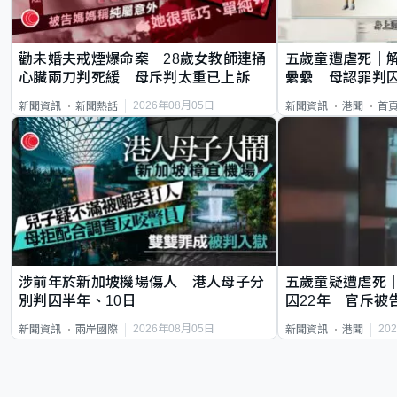
勸未婚夫戒煙爆命案 28歲女教師連捅
五歲童遭虐死｜
心臟兩刀判死緩 母斥判太重已上訴
纍纍 母認罪判囚
類案最惡劣
2026年08月05日
新聞資訊
新聞熱話
新聞資訊
港聞
首
涉前年於新加坡機場傷人 港人母子分
五歲童疑遭虐死
別判囚半年、10日
囚22年 官斥被
2026年08月05日
20
新聞資訊
兩岸國際
新聞資訊
港聞