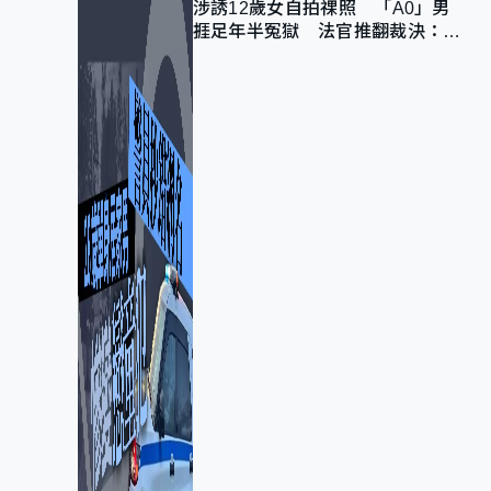
涉誘12歲女自拍祼照 「A0」男
捱足年半冤獄 法官推翻裁決：抄
錯標點