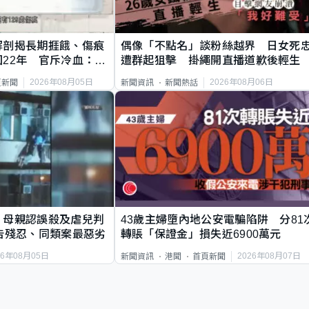
解剖揭長期捱餓、傷痕
偶像「不點名」談粉絲越界 日女死
22年 官斥冷血：同
遭群起狙擊 掛繩開直播道歉後輕生
2026年08月05日
2026年08月06日
頁新聞
新聞資訊
新聞熱話
｜母親認誤殺及虐兒判
43歲主婦墮內地公安電騙陷阱 分81
告殘忍、同類案最惡劣
轉賬「保證金」損失近6900萬元
26年08月05日
2026年08月07日
新聞資訊
港聞
首頁新聞