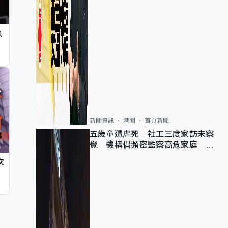
忠
新聞資訊
港聞
首頁新聞
五歲童遭虐死｜社工三度家訪未察
覺 機構倡頻密監察高危家庭 管
浩鳴籲加強跨部門協作
次