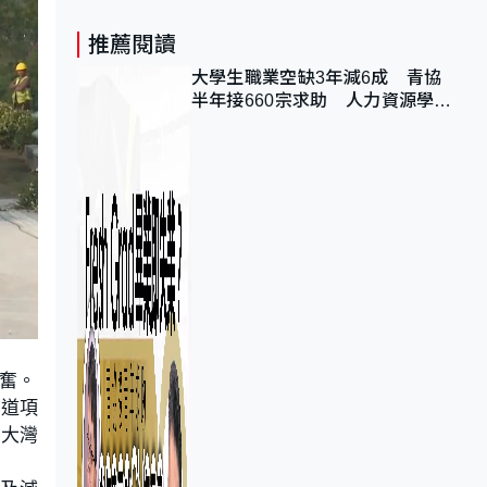
推薦閱讀
大學生職業空缺3年減6成 青協
半年接660宗求助 人力資源學
會：AI浪潮重整職位需求
奮。
通道項
澳大灣