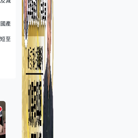
系及減
動國產
縮短至