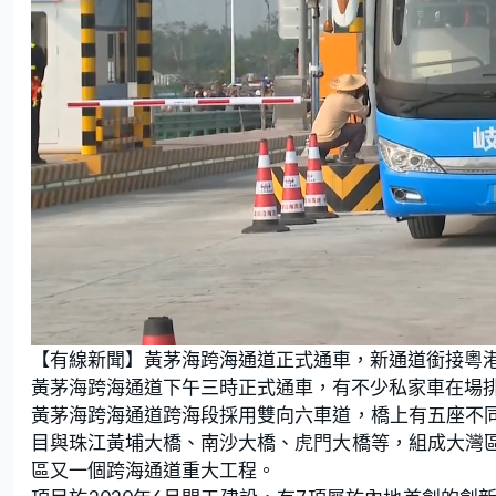
L
U
o
n
【有線新聞】黃茅海跨海通道正式通車，新通道銜接粵
a
m
d
u
e
t
黃茅海跨海通道下午三時正式通車，有不少私家車在場
d
e
:
黃茅海跨海通道跨海段採用雙向六車道，橋上有五座不
2
4
.
目與珠江黃埔大橋、南沙大橋、虎門大橋等，組成大灣
3
2
區又一個跨海通道重大工程。
%