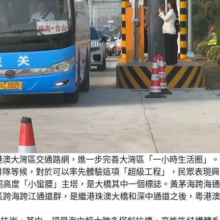
港澳大灣區交通路網，進一步完善大灣區「一小時生活圈」。
排隊等候，對於可以率先體驗這項「超級工程」，民眾表現興
同高度「小蠻腰」主塔，是大橋其中一個標誌。黃茅海跨海
區跨海跨江通道群，是繼港珠澳大橋和深中通道之後，粵港