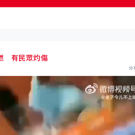
按輸入鍵開始搜尋
燃 有民眾灼傷
分