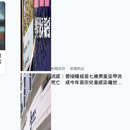
判
劣
新聞資訊
新聞熱話
流感｜曾接種疫苗七歲男童染甲流
死亡 成今年首宗兒童感染離世個
案