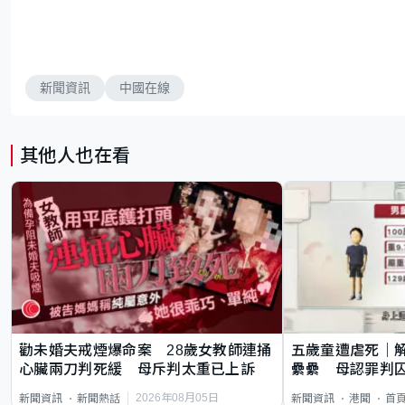
新聞資訊
中國在線
其他人也在看
勸未婚夫戒煙爆命案 28歲女教師連捅
五歲童遭虐死｜
心臟兩刀判死緩 母斥判太重已上訴
纍纍 母認罪判囚
類案最惡劣
2026年08月05日
新聞資訊
新聞熱話
新聞資訊
港聞
首