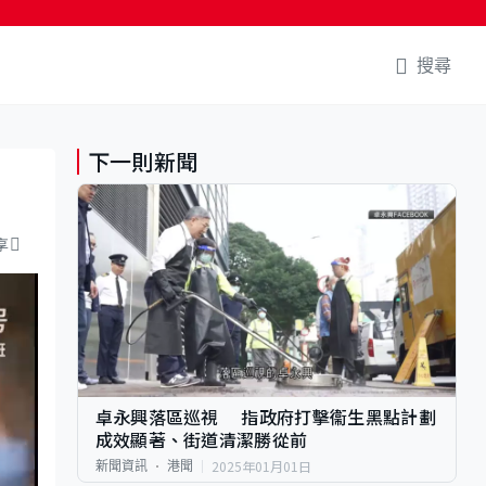
搜尋
下一則新聞
享
卓永興落區巡視 指 政府打擊衞生黑點計劃
成效顯著、街道清潔勝從前
2025年01月01日
新聞資訊
港聞