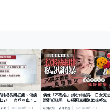
解剖揭長期捱餓、傷痕
偶像「不點名」談粉絲越界 日女死
22年 官斥冷血：同
遭群起狙擊 掛繩開直播道歉後輕生
2026年08月05日
2026年08月06日
頁新聞
新聞資訊
新聞熱話