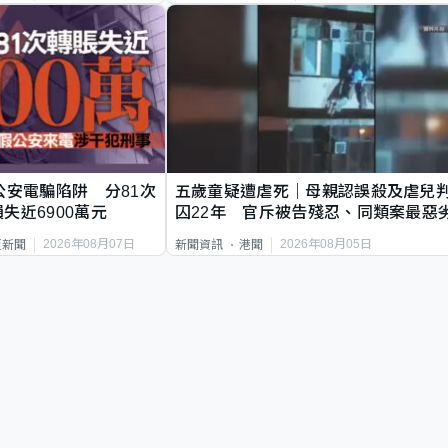
公安電騙陷阱 分81次
五歲童疑遭虐死｜母親認誤殺及虐兒
失近6900萬元
囚22年 官斥被告殘忍、同類案最惡
2026年08月07日
2026年08月05日
頁新聞
新聞資訊
港聞