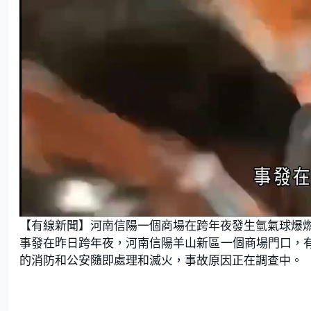
L
U
o
n
【有線新聞】河南信陽一個商場在跨年夜發生氫氣球爆
a
m
d
u
e
t
事發在昨日跨年夜，河南信陽羊山新區一個商場門口，
d
e
:
的消防和公安隨即處理和滅火，事故原因正在調查中。
8
5
.
7
1
%