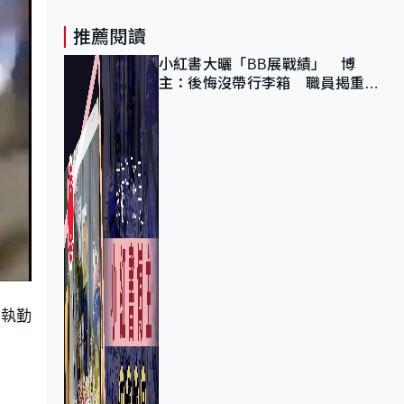
推薦閱讀
小紅書大曬「BB展戰績」 博
主：後悔沒帶行李箱 職員揭重複
入會「阻止唔到」
場執勤