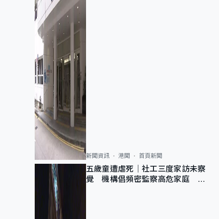
新聞資訊
港聞
首頁新聞
五歲童遭虐死｜社工三度家訪未察
覺 機構倡頻密監察高危家庭 管
浩鳴籲加強跨部門協作