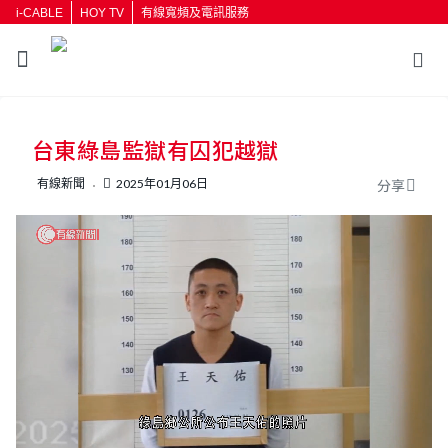
i-CABLE
HOY TV
有線寬頻及電訊服務
返回
台東綠島監獄有囚犯越獄
按輸入鍵開始搜尋
有線新聞
2025年01月06日
分享
L
U
o