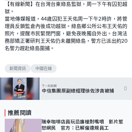
n
【有線新聞】在台灣台東綠島監獄，周一下午有囚犯越
a
m
d
u
獄。
e
t
d
e
:
當地傳媒報道，44歲囚犯王天佑周一下午2時許，將管
1
0
理員反鎖監倉內後成功越獄。綠島鄉公所公布王天佑的
0
.
照片，提醒市民緊閉門窗，避免夜晚獨自外出。台灣法
0
0
務部矯正署研判王天佑仍未離開綠島，警方已派出約20
%
名警力趕赴綠島圍捕。
新聞資訊
中國在線
下一則新聞
中信集團原副總經理徐佐涉貪被捕
推薦閱讀
瑞幸咖啡店員玩忌廉槍對嘴噴 影片惹
怒網民 官方：已解僱違規員工