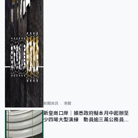
新聞資訊
港聞
新皇崗口岸｜據悉政府擬本月中起辦至
少四場大型演練 動員逾三萬公務員人
次測試