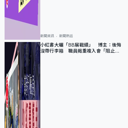
新聞資訊
新聞熱話
小紅書大曬「BB展戰績」 博主：後悔
沒帶行李箱 職員揭重複入會「阻止唔
到」