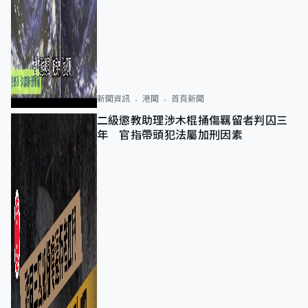
新聞資訊
港聞
首頁新聞
二級懲教助理涉木棍捅傷羈留者判囚三
年 官指帶頭犯法屬加刑因素