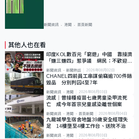
新聞資訊
港聞
首頁新聞
其他人也在看
印度KOL數百元「窮遊」中國 靠接濟
「嫌三嫌四」惹爭議 網民：不歡迎劣
質旅客
2026年08月02日
新聞資訊
新聞熱話
CHANEL四前員工串謀偷竊逾700件銷
毀品 分別判囚4至7年
2026年08月03日
新聞資訊
港聞
流感｜曾接種疫苗七歲男童染甲流死
亡 成今年首宗兒童感染離世個案
2026年08月04日
新聞資訊
港聞
首頁新聞
九龍城學生宿舍地盤39歲安全經理失
足 14樓墮至4樓工作台、送院不治
2026年08月03日
新聞資訊
港聞