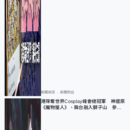
新聞資訊
新聞熱話
港隊奪世界Cosplay峰會總冠軍 神還原
《魔物獵人》、舞台融入獅子山 參賽
者：讓大家認識香港