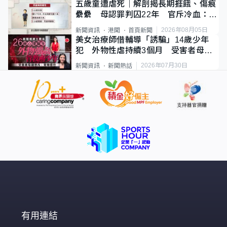
五歲童遭虐死｜解剖揭長期捱餓、傷痕
纍纍 母認罪判囚22年 官斥冷血：同
類案最惡劣
2026年08月05日
新聞資訊
港聞
首頁新聞
美女治療師借輔導「誘騙」14歲少年
犯 外物性虐持續3個月 受害者母：
要保護其他人
2026年07月30日
新聞資訊
新聞熱話
有用連結