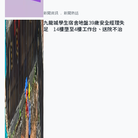
新聞資訊
新聞熱話
九龍城學生宿舍地盤39歲安全經理失
足 14樓墮至4樓工作台、送院不治