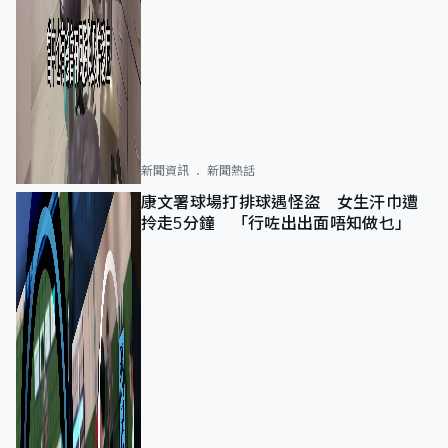
新聞資訊
新聞熱話
康文署球場打排球遇怪盜 女生汗巾遭
拎走5分鐘 「行咗出出面唔知做乜」