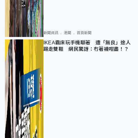
新聞資訊
港聞
首頁新聞
IKEA霸床玩手機瞓著 遭「無良」途人
踢走雙鞋 網民驚訝：冇著襪咁盡！？