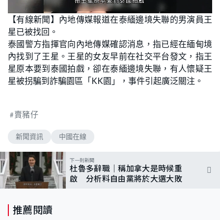
L
U
o
n
【有線新聞】內地傳媒報道在泰緬邊境失聯的男演員王
a
m
d
u
星已被找回。
e
t
d
e
:
泰國警方指揮官向內地傳媒確認消息，指已經在緬甸境
1
0
內找到了王星。王星的女友早前在社交平台發文，指王
0
.
星原本要到泰國拍戲，卻在泰緬邊境失聯，有人懷疑王
0
0
星被拐騙到詐騙園區「KK園」，事件引起廣泛關注。
%
賣豬仔
新聞資訊
中國在線
下一則新聞
杜魯多辭職｜稱加拿大是時候重
啟 分析料自由黨將於大選大敗
推薦閱讀