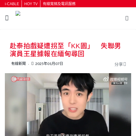
i-CABLE
HOY TV
有線寬頻及電訊服務
返回
赴泰拍戲疑遭拐至「KK園」 失聯男
按輸入鍵開始搜尋
演員王星據報在緬甸尋回
有線新聞
2025年01月07日
分享