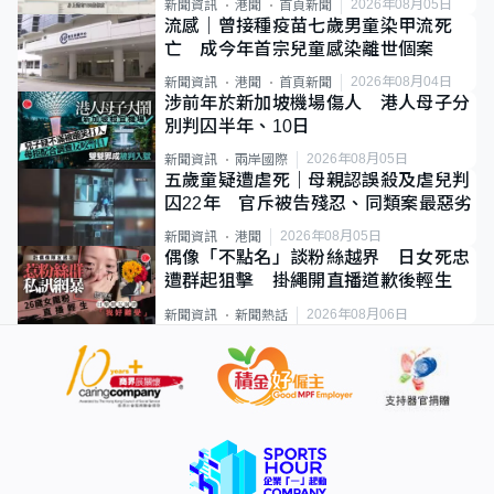
2026年08月05日
新聞資訊
港聞
首頁新聞
流感｜曾接種疫苗七歲男童染甲流死
亡 成今年首宗兒童感染離世個案
2026年08月04日
新聞資訊
港聞
首頁新聞
涉前年於新加坡機場傷人 港人母子分
別判囚半年、10日
2026年08月05日
新聞資訊
兩岸國際
五歲童疑遭虐死｜母親認誤殺及虐兒判
囚22年 官斥被告殘忍、同類案最惡劣
2026年08月05日
新聞資訊
港聞
偶像「不點名」談粉絲越界 日女死忠
遭群起狙擊 掛繩開直播道歉後輕生
2026年08月06日
新聞資訊
新聞熱話