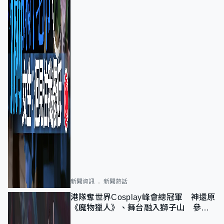
新聞資訊
新聞熱話
港隊奪世界Cosplay峰會總冠軍 神還原
《魔物獵人》、舞台融入獅子山 參賽
者：讓大家認識香港