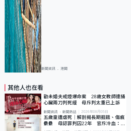
新聞資訊
港聞
其他人也在看
勸未婚夫戒煙爆命案 28歲女教師連捅
心臟兩刀判死緩 母斥判太重已上訴
2026年08月05日
新聞資訊
新聞熱話
五歲童遭虐死｜解剖揭長期捱餓、傷痕
纍纍 母認罪判囚22年 官斥冷血：同
類案最惡劣