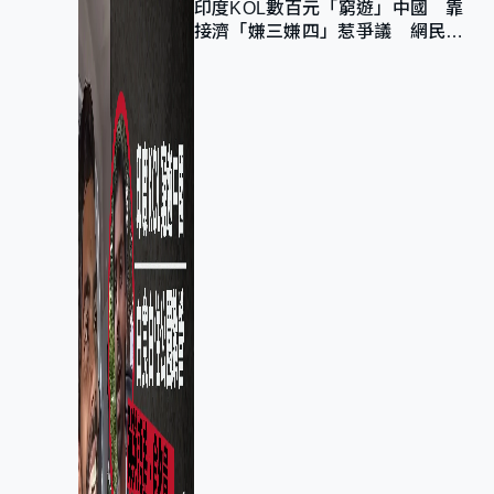
印度KOL數百元「窮遊」中國 靠
接濟「嫌三嫌四」惹爭議 網民：
不歡迎劣質旅客