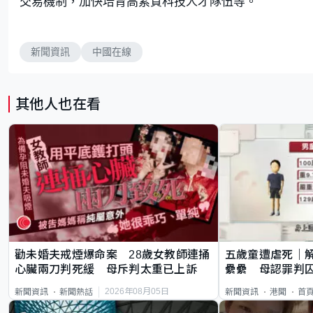
交易機制，加快培育高素質科技人才隊伍等。
新聞資訊
中國在線
其他人也在看
勸未婚夫戒煙爆命案 28歲女教師連捅
五歲童遭虐死｜
心臟兩刀判死緩 母斥判太重已上訴
纍纍 母認罪判囚
類案最惡劣
2026年08月05日
新聞資訊
新聞熱話
新聞資訊
港聞
首