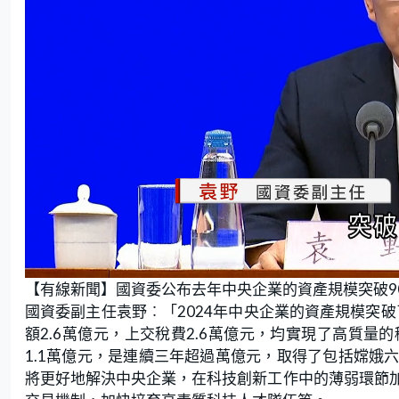
L
U
o
n
【有線新聞】國資委公布去年中央企業的資產規模突破9
a
m
d
u
e
t
國資委副主任袁野︰「2024年中央企業的資產規模突破了
d
e
:
額2.6萬億元，上交稅費2.6萬億元，均實現了高質
7
6
.
1.1萬億元，是連續三年超過萬億元，取得了包括嫦娥
9
2
將更好地解決中央企業，在科技創新工作中的薄弱環節
%