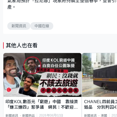
氣象局預計「拉尼娜」現象將持續至整個春季，並會引
產。
新聞資訊
中國在線
其他人也在看
印度KOL數百元「窮遊」中國 靠接濟
CHANEL四前員
「嫌三嫌四」惹爭議 網民：不歡迎劣
毀品 分別判囚4
質旅客
2026年08月02日
20
新聞資訊
新聞熱話
新聞資訊
港聞