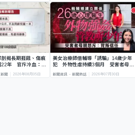
解剖揭長期捱餓、傷痕
美女治療師借輔導「誘騙」14歲少年
22年 官斥冷血：同
犯 外物性虐持續3個月 受害者母：
要保護其他人
2026年08月05日
2026年07月30日
頁新聞
新聞資訊
新聞熱話