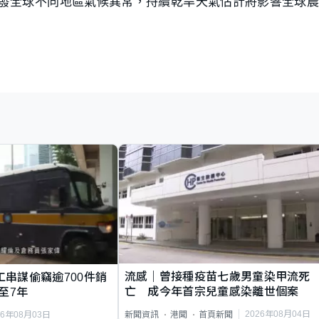
發全球不同地區氣候異常，持續乾旱天氣估計將影響全球農
流感｜曾接種疫苗七歲男童染甲流死
工串謀偷竊逾700件銷
亡 成今年首宗兒童感染離世個案
至7年
2026年08月04日
新聞資訊
港聞
首頁新聞
26年08月03日