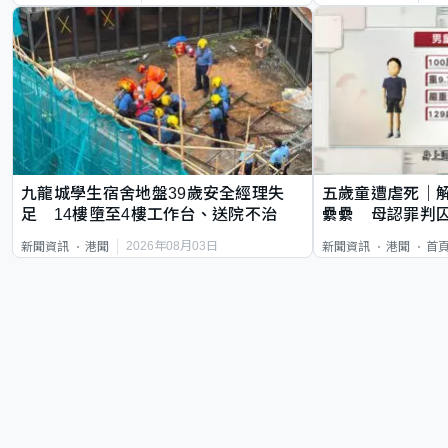
九龍城學生宿舍地盤39歲安全經理失
五歲童遭虐死｜
足 14樓墮至4樓工作台、送院不治
纍纍 母認罪判囚
類案最惡劣
2026年08月03日
新聞資訊
港聞
新聞資訊
港聞
首