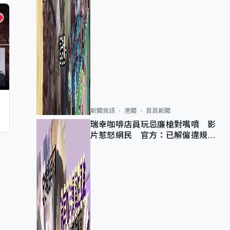
新聞資訊
港聞
首頁新聞
瑞幸咖啡店員玩忌廉槍對嘴噴 影
片惹怒網民 官方：已解僱違規員
工