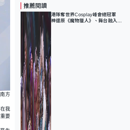
推薦閱讀
港隊奪世界Cosplay峰會總冠軍
神還原《魔物獵人》、舞台融入獅
子山 參賽者：讓大家認識香港
，南方
實在我
的重要