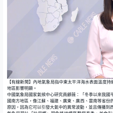
L
U
o
n
【有線新聞】內地氣象局指中東太平洋海水表面溫度持
a
m
d
u
e
t
地區影響明顯。
d
e
:
中國氣象局國家氣候中心研究員顧薇：「冬季以來我國平
3
9
.
國南方地區，像江蘇、福建、廣東、廣西、雲南等省份
7
1
原因，因為它可以引發大氣中的異常波動，並且傳播到
%