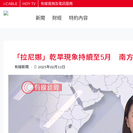
i-CABLE
HOY TV
有線寬頻及電訊服務
新聞
財經
特約內容
返回
「拉尼娜」乾旱現象持續至5月 南
有線新聞
2025年02月11日