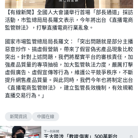
L
U
o
n
【有線新聞】全國人大會議舉行首場「部長通道」採訪
a
m
d
u
活動，市監總局局長羅文表示，今年將出台《直播電商
e
t
d
e
:
監管辦法》，打擊直播電商行業亂象。
5
0
.
國家市場監管總局局長羅文：「突出問題就是部分主播
8
5
惡意炒作、搞虛假營銷，帶來了假冒偽劣產品現象比較
%
突出。針對上述問題，我們將壓實平台的審核責任，加
強產品質量的專項抽檢，加大監管執法力度，嚴厲打擊
虛假廣告、虛假宣傳等行為，維護公平競爭秩序，不斷
提升網售產品質量。與此同時，我們今年也將制定出台
《直播電商監管辦法》，建立監管長效機制，有效規範
直播交易行為。」
新聞資訊
中國在線
下一則新聞
王大陸涉「教唆傷害」500萬新台