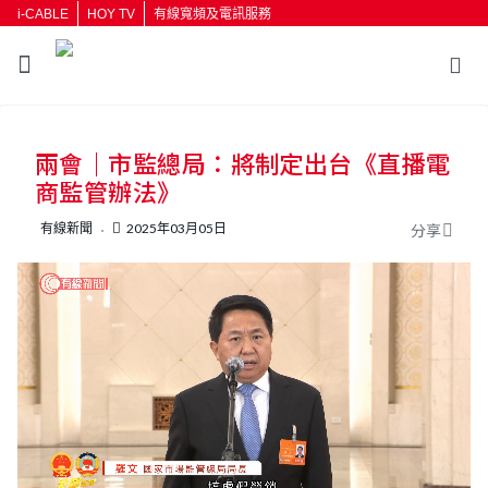
i-CABLE
HOY TV
有線寬頻及電訊服務
返回
兩會｜市監總局：將制定出台《直播電
按輸入鍵開始搜尋
商監管辦法》
有線新聞
2025年03月05日
分享