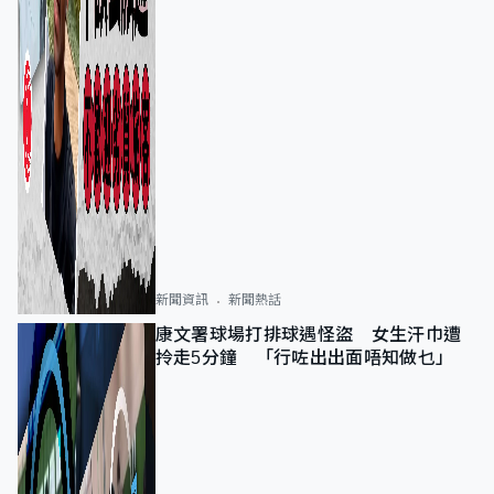
新聞資訊
新聞熱話
康文署球場打排球遇怪盜 女生汗巾遭
拎走5分鐘 「行咗出出面唔知做乜」