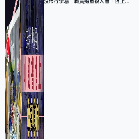
沒帶行李箱 職員揭重複入會「阻止唔
到」