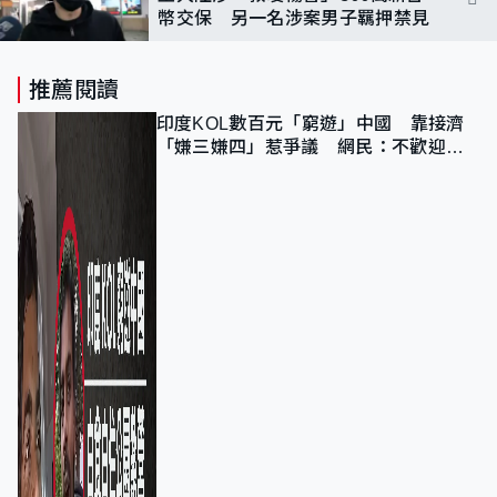
幣交保 另一名涉案男子羈押禁見
推薦閱讀
印度KOL數百元「窮遊」中國 靠接濟
「嫌三嫌四」惹爭議 網民：不歡迎劣
質旅客