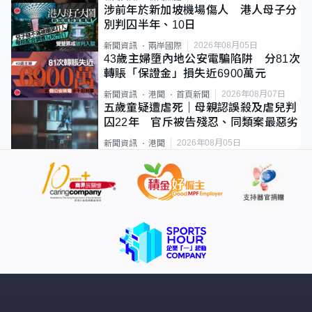
涉前年於新加坡機場傷人 港人母子分
別判囚半年、10日
2026年08月05日
新聞資訊
兩岸國際
43歲主婦墮內地公安電騙陷阱 分81次
轉賬「保證金」損失近6900萬元
2026年08月07日
新聞資訊
港聞
首頁新聞
五歲童疑遭虐死｜母親認誤殺及虐兒判
囚22年 官斥被告殘忍、同類案最惡劣
2026年08月05日
新聞資訊
港聞