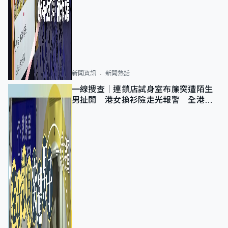
新聞資訊
新聞熱話
一線搜查｜連鎖店試身室布簾突遭陌生
男扯開 港女換衫險走光報警 全港分
店急換實體門