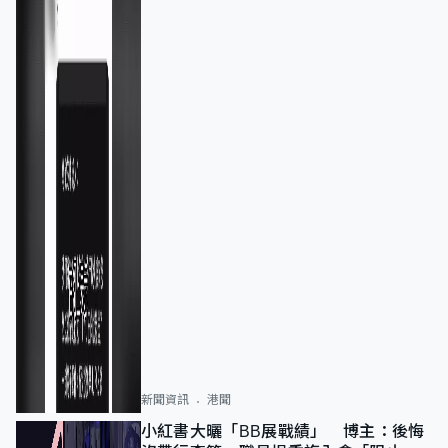
新聞資訊
港聞
小紅書大曬「BB展戰績」 博主：後悔