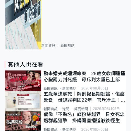
新聞資訊
新聞熱話
其他人也在看
勸未婚夫戒煙爆命案 28歲女教師連捅
心臟兩刀判死緩 母斥判太重已上訴
2026年08月05日
新聞資訊
新聞熱話
五歲童遭虐死｜解剖揭長期捱餓、傷痕
纍纍 母認罪判囚22年 官斥冷血：同
類案最惡劣
2026年08月05日
新聞資訊
港聞
首頁新聞
偶像「不點名」談粉絲越界 日女死忠
遭群起狙擊 掛繩開直播道歉後輕生
2026年08月06日
新聞資訊
新聞熱話