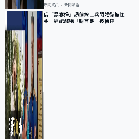
新聞資訊
新聞熱話
俄「黑寡婦」誘前線士兵閃婚騙撫恤
金 經紀戲稱「賺首期」被檢控